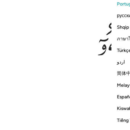
Portu
русск
Shqip
ภาษา
Türkç
اردو
简体
Melay
Españ
Kiswah
Tiếng 