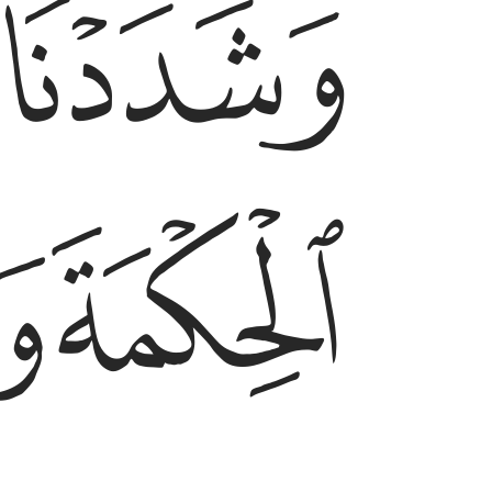
ﱝ
ﱠ
ﱡ