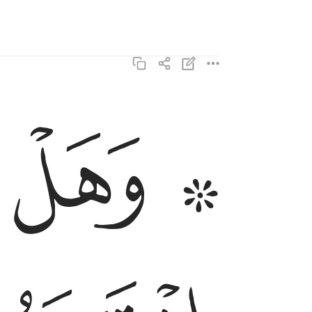
ﱤ ﱥ
۞ وهل اتاك نبا الخصم اذ تسوروا المحراب ٢١
وَهَلْ أَتَىٰكَ نَبَؤُا۟ ٱلْخَصْمِ إِذْ تَسَوَّرُوا۟ ٱلْمِحْ