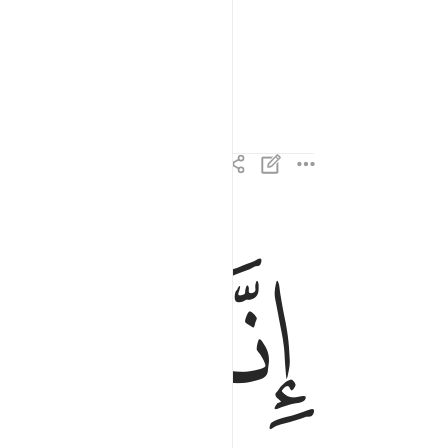
ﱎ
ﱏ
انا سخرنا الجبال معه يسبحن بالعشي والاشراق ١٨
إِنَّا سَخَّرْنَا ٱلْجِبَالَ مَعَهُۥ يُسَبِّحْنَ بِٱلْعَشِىِّ وَٱلْإِشْرَاقِ 