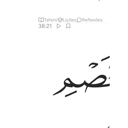
Tafsirs
Lições
Reflexões
38:21