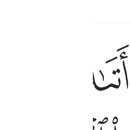
ﱦ
ﱧ
ﱨ
۞ رَابَ ٢١