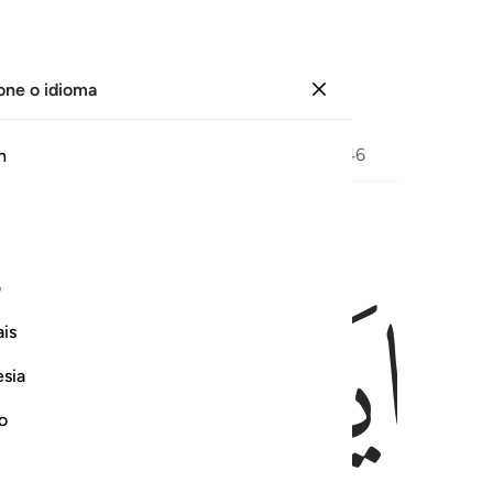
one o idioma
Entrar
Página
454
Juz
23
/
Hizb
46
h
ﱃ
ﱄ
ﱅ
اب ١٧
ف
َوَّابٌ ١٧
is
esia
no