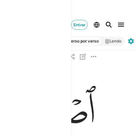
Entrar
Verso por verso
Lendo
ﱁ
ﱂ
اصبر على ما يقولون واذكر عبدنا داوود ذا الايد انه او
ٱصْبِرْ عَلَىٰ مَا يَقُولُونَ وَٱذْكُرْ عَبْدَنَا دَاوُۥدَ ذَا ٱلْأَيْدِ ۖ إِنَّهُۥٓ أ