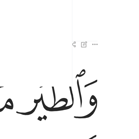
anoitecer e ao amanhecer.
ﱖ
ﱗ
والطير محشورة كل له اواب ١٩
وَٱلطَّيْرَ مَحْشُورَةًۭ ۖ كُلٌّۭ لَّهُۥٓ أَوَّابٌۭ ١٩