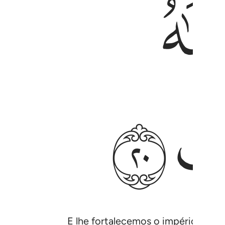
ﱣ
E lhe fortalecemos o império e o a