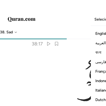
Seleci
38. Sad
Englis
Tradução
: Samir El-Hayek
العربية
38:17
বাংলা
ارسی
França
Indon
Italia
Dutch