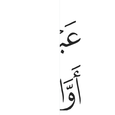
ﱆ
ﱇ
ﱌ
ﱍ