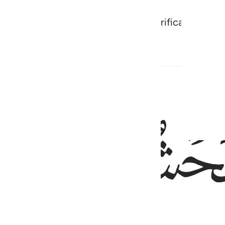
ntanhas, para que com ele Nos glorificassem ao 
ﱘ
ﱙ
ﱚ