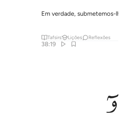
Em verdade, submetemos-lhe as mo
Tafsirs
Lições
Reflexões
38:19