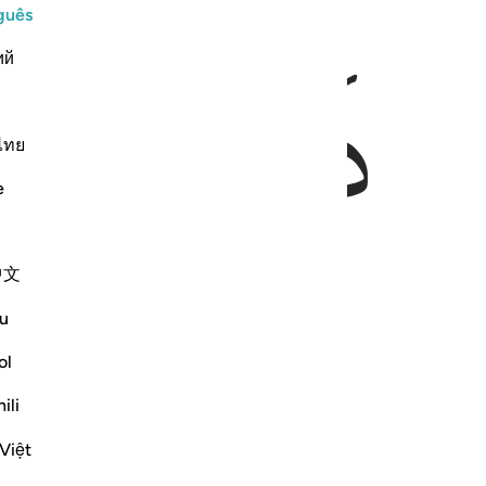
guês
ﱈ
ﱉﱊ
ﱋ
ий
ไทย
e
中文
u
ol
ili
Việt