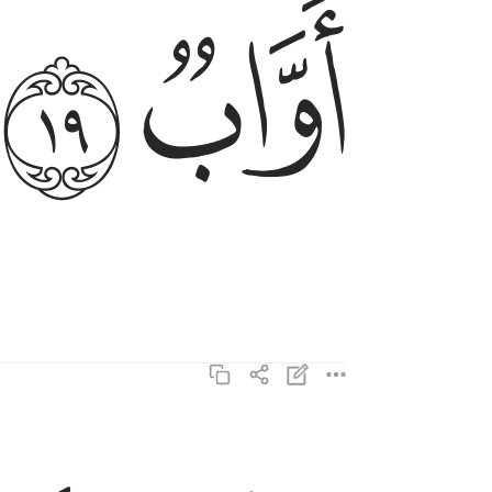
ﱛ
ﱜ
وشددنا ملكه واتيناه الحكمة وفصل الخطاب ٢٠
وَشَدَدْنَا مُلْكَهُۥ وَءَاتَيْنَـٰهُ ٱلْحِكْمَةَ وَفَصْلَ ٱلْ