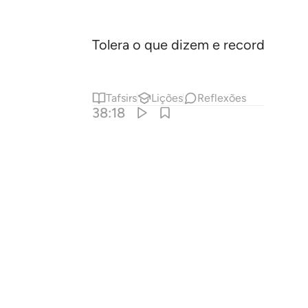
Tolera o que dizem e recorda-te do
Tafsirs
Lições
Reflexões
38:18