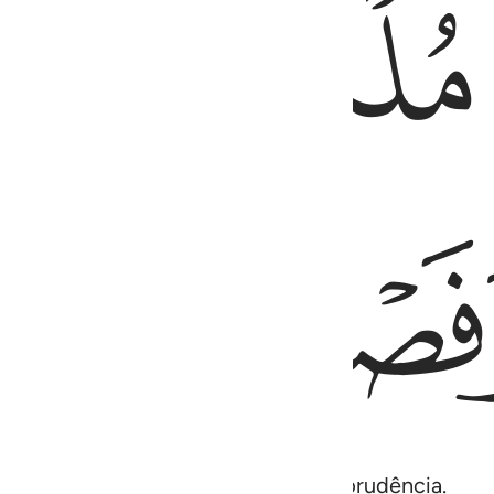
ﱞ
ﱟ
ﱢ
graciamos com a sabedoria e a jurisprudência.