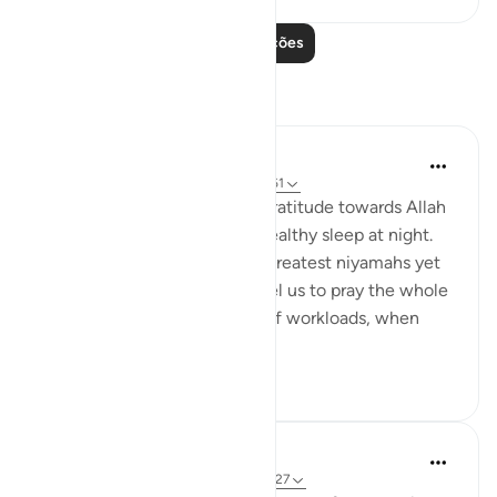
Leia mais lições
Reflexões
Wahida Aurthy
há 2 anos
·
Referência
ayah 30:23, 40:61
We often overlook showing gratitude towards Allah
for granting us a sound and healthy sleep at night.
Undoubtedly it is one of the greatest niyamahs yet
neglected. Allah didn't compel us to pray the whole
night. After a long tiring day of workloads, when
you...
Ver mais
7
0
Salihu Abba
há 9 semanas
·
Referência
ayah 30:20-27