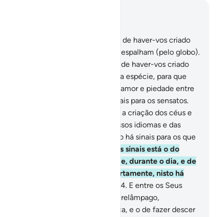
Leia no contexto
Capítulo 30, Página 406, Juz 21
20
.
Entre os Seus sinais está o de haver-vos criado
do pó; logo, sois, seres que se espalham (pelo globo).
21
.
Entre os Seus sinais está o de haver-vos criado
companheiras da vossa mesma espécie, para que
com elas convivais; ecolocou amor e piedade entre
vós. Por certo que nisto há sinais para os sensatos.
22
.
E entre os Seus sinais está a criação dos céus e
da terra, as variedades dos vossos idiomas e das
vossas cores. Emverdade, nisto há sinais para os que
discernem.
23
.
E entre os Seus sinais está o do
vosso dormir durante a noite e, durante o dia, e de
procurardes a Sua graça. Certamente, nisto há
sinais para os que escutam.
24
.
E entre os Seus
sinais está o de mostrar-vos o relâmpago,
provocando temos e esperança, e o de fazer descer