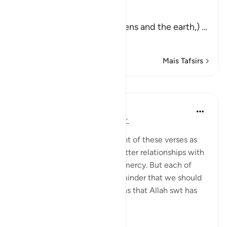
magnificent power.
خَلَقَ السَّمَـوَتِ وَالأَرْضَ
(is the creation of the heavens and the earth,)
…
Leia mais
Mais Tafsirs
Lições
Suzy Ismail
há 8 anos
·
Referência
ayah 30:20-24
Postado em
Cornerstone
We often focus on the content of these verses as
guidance towards building better relationships with
our spouse through care and mercy. But each of
these ayahs begins with a reminder that we should
recognize the miraculous signs that Allah swt has
shown us thr...
Ver mais
7
2