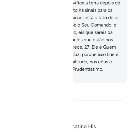
a água doscéus, com a qual vivifica a terra depois de
haver sido árida. Sabei que nisto há sinais para os
sensatos.
25
.
E entre os Seus sinais está o fato de os
céus e a terra se manterem sob o Seu Comando, e,
quando vos chamar, uma sóvez, eis que sareis da
terra.
26
.
E Seus são todos aqueles que estão nos
céus e na terra; tudo Lhe obedece.
27
.
Ele é Quem
origina a criação, logo a reproduz, porque isso Lhe é
fácil. Sua é a mais elevada similitude, nos céus e
naterra, e Ele é o Poderoso, o Prudentíssimo.
-
Portuguese Translation( Samir )
Leia Tafsir
Ibn Kathir (Abridged)
وَمِنْ ءَايَـتِهِ
(And among His signs) indicating His