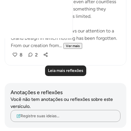
When a person plans a house, even after countless
revisions, they often discover something they
overlooked. Human planning is limited.
But in these verses, Allah draws our attention to a
Grand Design in which nothing has been forgotten.
From our creation from...
Ver mais
8
2
Leia mais reflexões
Anotações e reflexões
Você não tem anotações ou reflexões sobre este
versículo.
Registre suas ideias…