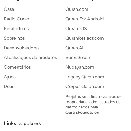
Casa
Quran.com
Rádio Quran
Quran For Android
Recitadores
Quran iOS
Sobre nós
QuranReflect.com
Desenvolvedores
Quran.AI
Atualizações de produtos
Sunnah.com
Comentários
Nuqayah.com
Ajuda
Legacy.Quran.com
Doar
Corpus.Quran.com
Projetos sem fins lucrativos de
propriedade, administrados ou
patrocinados pela
Quran.Foundation
Links populares