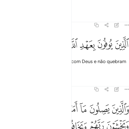
oentendem os sensatos,
Tafsirs
Lições
Reflexões
13:20
ﱓ
ﱔ
ﱕ
ﱖ
ﱗ
لذين يوفون بعهد الله ولا ينقضون الميثاق ٢٠
ﱘ
ﱙ
ﱚ
لَّذِينَ يُوفُونَ بِعَهْدِ ٱللَّهِ وَلَا يَنقُضُونَ ٱلْمِيثَـٰقَ ٢٠
Que cumprem os compromissos com Deus e não quebram
a promessa;
Tafsirs
Lições
Reflexões
13:21
ﱛ
ﱜ
ﱝ
ﱞ
ﱟ
ﱠ
ﱡ
ﱢ
الذين يصلون ما امر الله به ان يوصل ويخشون ربهم ويخافون سوء الحس
َٱلَّذِينَ يَصِلُونَ مَآ أَمَرَ ٱللَّهُ بِهِۦٓ أَن يُوصَلَ وَيَخْشَوْنَ رَبَّهُمْ وَيَ
ﱣ
ﱤ
ﱥ
ﱦ
ﱧ
ﱨ