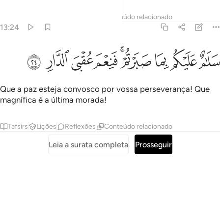
Tafsirs
Lições
Reflexões
Conteúdo relacionado
13:24
ﲎ
ﲏ
ﲐ
ﲑﲒ
ﲓ
لام عليكم بما صبرتم فنعم عقبى الدار ٢٤
ﲔ
ﲕ
ﲖ
َلَـٰمٌ عَلَيْكُم بِمَا صَبَرْتُمْ ۚ فَنِعْمَ عُقْبَى ٱلدَّارِ ٢٤
Que a paz esteja convosco por vossa perseverança! Que
magnífica é a última morada!
Tafsirs
Lições
Reflexões
Conteúdo relacionado
Leia a surata completa
Prosseguir