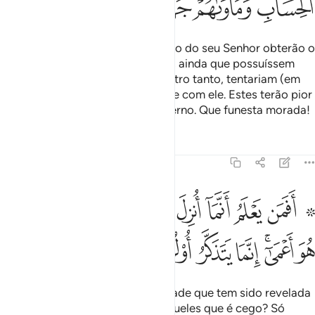
ﳨ
ﳩ
ﳪﳫ
ﳬ
ﳭ
ﳮ
Aqueles que atendem ao chamado do seu Senhor obterão o
bem; e aqueles que não atendem, ainda que possuíssem
tudoquanto existe na terra, ou outro tanto, tentariam (em
troca do que possuem) redimir-se com ele. Estes terão pior
cômputo esua morada será o inferno. Que funesta morada!
Tafsirs
Lições
Reflexões
13:19
ﱁ ﱂ
ﱃ
ﱄ
ﱅ
ﱆ
ﱇ
ﱈ
ﱉ
ﱊ
فمن يعلم انما انزل اليك من ربك الحق كمن هو اعمى انما يتذكر اولو الال
َفَمَن يَعْلَمُ أَنَّمَآ أُنزِلَ إِلَيْكَ مِن رَّبِّكَ ٱلْحَقُّ كَمَنْ هُوَ أَعْمَىٰٓ ۚ 
ﱋ
ﱌﱍ
ﱎ
ﱏ
ﱐ
ﱑ
ﱒ
Acaso, quem está ciente da verdade que tem sido revelada
pelo teu Senhor é comparável àqueles que é cego? Só