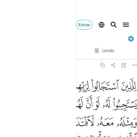
Entrar
13. Ar-Ra'd
Verso por verso
Lendo
Tradução
: Samir El-Hayek
13:18
ﳐ
ﳑ
ﳒ
ﳓﳔ
ﳕ
ﳖ
لذين استجابوا لربهم الحسنى والذين لم يستجيبوا له لو ان لهم ما في ا
ِلَّذِينَ ٱسْتَجَابُوا۟ لِرَبِّهِمُ ٱلْحُسْنَىٰ ۚ وَٱلَّذِينَ لَمْ يَسْتَجِيبُوا۟ لَهُۥ لَو
ﳗ
ﳘ
ﳙ
ﳚ
ﳛ
ﳜ
ﳝ
ﳞ
ﳟ
ﳠ
ﳡ
ﳢ
ﳣﳤ
ﳥ
ﳦ
ﳧ