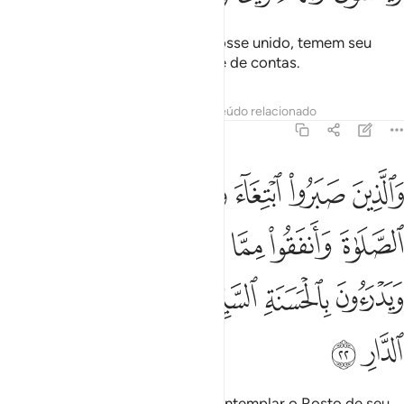
Que unem o que Deus ordenou fosse unido, temem seu
Senhor e receiam o terrível ajuste de contas.
Tafsirs
Lições
Reflexões
Conteúdo relacionado
13:22
ﱩ
ﱪ
ﱫ
ﱬ
ﱭ
ﱮ
الذين صبروا ابتغاء وجه ربهم واقاموا الصلاة وانفقوا مما رزقناهم سرا و
َٱلَّذِينَ صَبَرُوا۟ ٱبْتِغَآءَ وَجْهِ رَبِّهِمْ وَأَقَامُوا۟ ٱلصَّلَوٰةَ وَأَنف
ﱯ
ﱰ
ﱱ
ﱲ
ﱳ
ﱴ
ﱵ
ﱶ
ﱷ
ﱸ
ﱹ
ﱺ
ﱻ
ﱼ
E que perseveram no anelo de contemplar o Rosto de seu