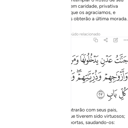
Senhor, observam a oração e fazem caridade, privativa
oumanifestamente, daquilo com que os agraciamos, e
retribuem o mal com o bem; estes obterão a última morada.
Tafsirs
Lições
Reflexões
Conteúdo relacionado
13:23
ﱽ
ﱾ
ﱿ
ﲀ
ﲁ
ﲂ
ﲃ
نات عدن يدخلونها ومن صلح من ابايهم وازواجهم وذرياتهم والملايكة يد
َنَّـٰتُ عَدْنٍۢ يَدْخُلُونَهَا وَمَن صَلَحَ مِنْ ءَابَآئِهِمْ وَأَزْوَٰجِهِمْ وَذُرِّيَّـٰتِهِمْ ۖ وَٱلْمَ
ﲄ
ﲅﲆ
ﲇ
ﲈ
ﲉ
ﲊ
ﲋ
ﲌ
ﲍ
São jardins do Éden, nos quais entrarão com seus pais,
seus companheiros e sua prole que tiverem sido virtuosos;
e osanjos entrarão por todas as portas, saudando-os: