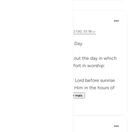
Lições
Dr. Magdy Al-Hilali
há 5 anos
·
Referência
ayah 76:25-26, 50:39-40, 20:130, 51:18
Postado em
Muslim American Society
Special Hours throughout the Day
There are three times throughout the day in which
God urges us to exert extra effort in worship:
And glorify the praises of your Lord before sunrise
and before sunset, and glorify Him in the hours of
the night and at both en...
Ver mais
21
3
Prophetic Commentary
há 8 anos
·
Referência
ayah 51:18