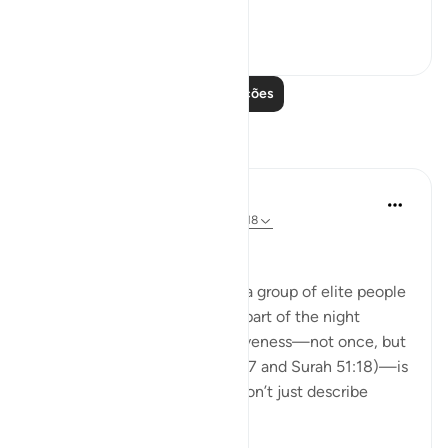
they...
Ver mais
0
0
Leia mais lições
Reflexões
Hausa Dictionary
ano passado
·
Referência
ayah 3:17, 51:18
﷽
The fact that Allah mentions a group of elite people
who wake up in the quietest part of the night
(before fajr) to seek His forgiveness—not once, but
twice in the Qur’an (Surah 3:17 and Surah 51:18)—is
deeply moving. These ayats don’t just describe
righteo...
Ver mais