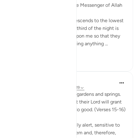
Abu Hurayrah narrates that the Messenger of Allah
(saws) said:
'Allah, Blessed and Exalted, descends to the lowest
sky every night when the last third of the night is
left. He says: ‘Who is calling upon me so that they
may be answered? Who is asking anything ...
Ver mais
1
0
In the Shade of the Quran
há 31 semanas
·
Referência
ayah 51:15-19
The God-fearing will be amid gardens and springs.
They will happily receive what their Lord will grant
them; for they were keen to do good. (Verses 15-16)
This God-fearing group are fully alert, sensitive to
the fact that God watches them and, therefore,