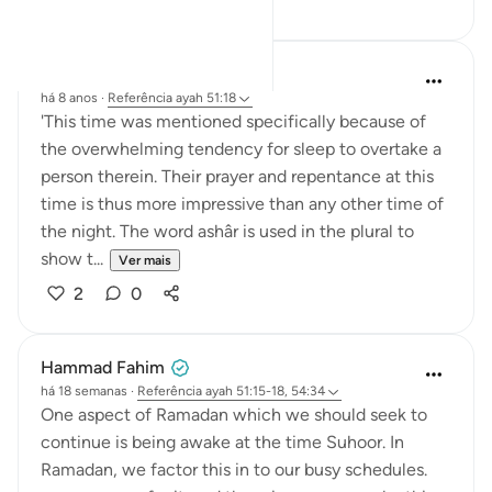
15
2
Abdel-Minem Mustafa
há 8 anos
·
Referência
ayah 51:18
'This time was mentioned specifically because of
the overwhelming tendency for sleep to overtake a
person therein. Their prayer and repentance at this
time is thus more impressive than any other time of
the night. The word ashâr is used in the plural to
show t...
Ver mais
2
0
Hammad Fahim
há 18 semanas
·
Referência
ayah 51:15-18, 54:34
One aspect of Ramadan which we should seek to
continue is being awake at the time Suhoor. In
Ramadan, we factor this in to our busy schedules.