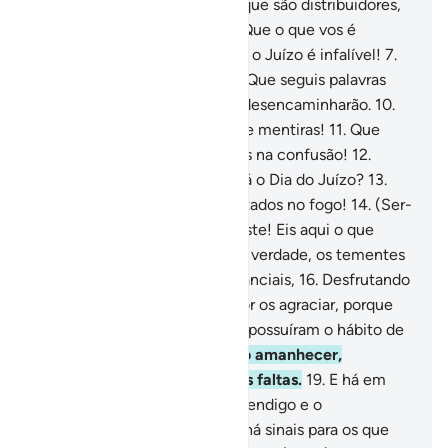
moderação e suavidade,
4
.
E que são distribuidores,
segundo a ordem (divina),
5
.
Que o que vos é
prometido é verídico,
6
.
E que o Juízo é infalível!
7
.
Pelo céu, pleno de sendas,
8
.
Que seguis palavras
discordantes,
9
.
As quais vos desencaminharão.
10
.
Que pereçam os inventores de mentiras!
11
.
Que
estão descuidados, submersos na confusão!
12
.
Perguntaram: Quando chegará o Dia do Juízo?
13
.
(Será) o dia em que serão testados no fogo!
14
.
(Ser-
lhes-á dito): Provai o vosso teste! Eis aqui o que
pretendestes apressar!
15
.
Em verdade, os tementes
habitarão entre jardins e mananciais,
16
.
Desfrutando
de tudo com que o seu Senhor os agraciar, porque
foram benfeitores.
17
.
Porque possuíram o hábito de
pouco dormir à noite.
18
.
E, ao amanhecer,
imploravam o perdão de suas faltas.
19
.
E há em
seus bens uma parte para o mendigo e o
desafortunado
20
.
E na terra, há sinais para os que