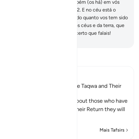
estão seguros na fé.
21
.
E também (os há) em vós
mesmos. Não vedes, acaso?
22
.
E no céu está o
vosso sustento, bem como tudo quanto vos tem sido
prometido.
23
.
Pelo Senhor dos céus e da terra, que
isto é tão verdadeiro como é certo que falais!
-
Portuguese Translation( Samir )
Leia Tafsir
Ibn Kathir (Abridged)
Qualities of Those Who have Taqwa and Their
Reward
Allah the Exalted informs about those who have
Taqwa, that on the Day of their Return they will
be a
…
Leia mais
Mais Tafsirs