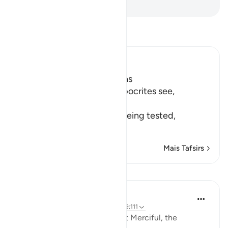
-
Portuguese Translation( Samir )
Leia Tafsir
Ibn Kathir (Abridged)
Hypocrites suffer Afflictions
Allah says, do not these hypocrites see,
أَنَّهُمْ يُفْتَنُونَ
(that they are put in trial), being tested,
فِى كُلِّ عَامٍ م
…
Leia mais
Mais Tafsirs
Reflexões
Razia Zahra
há 3 anos
·
Referência
ayah 9:126-127, 9:111
In the Name of Allah the Most Merciful, the