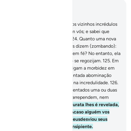
Leia no contexto
Capítulo 9, Página 207, Juz 11
123
.
Ó fiéis, combatei os vossos vizinhos incrédulos
para que sintam severidade em vós; e sabei que
Deus está com ostementes.
124
.
Quanto uma nova
Surata é revelada, alguns deles dizem (zombando):
A quem de vós isso aumenta, em fé? No entanto, ela
aumenta a fé dos fiéis, e disso se regozijam.
125
.
Em
troca, quanto àqueles que abrigam a morbidez em
seus corações, é-lhes acrescentada abominação
sobreabominação, e morrerão na incredulidade.
126
.
Não reparam, acaso, que são tentados uma ou duas
vezes por ano? Porém não se arrependem, nem
meditam.
127
.
Quando uma Surata lhes é revelada,
olham-se, entre si, e dizem: Acaso alguém vos
observa? E logo se retiram. Deusdesviou seus
corações, porque são gente insipiente.