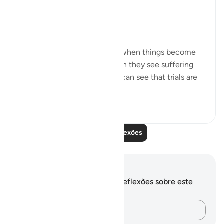
Especially Merciful,
Perspective and goal.
Many in this world lose faith when things become
difficult. Many lose faith when they see suffering
around them. Selective few, can see that trials are
there for you to ru...
Ver mais
19
3
Leia mais reflexões
Anotações e reflexões
Você não tem anotações ou reflexões sobre este
versículo.
Registre suas ideias…