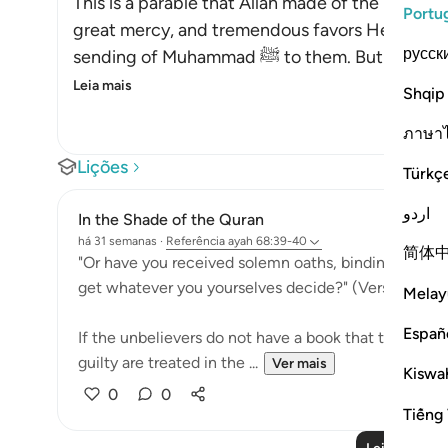
This is a parable that Allah made of the behavio
Portu
great mercy, and tremendous favors He grante
русск
sending of Muhammad ﷺ to the
Leia mais
Shqip
ภาษา
Lições
Türkç
اردو
In the Shade of the Quran
há 31 semanas
·
Referência
ayah 68:39-40
简体
"Or have you received solemn oaths, binding on Us ti
get whatever you yourselves decide?" (Verse 39)
Melay
Españ
If the unbelievers do not have a book that tells th
guilty are treated in the ...
Ver mais
Kiswah
0
0
Tiếng 