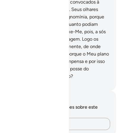
e a perna fica nua, em que forem convocados à
ostração e não o conseguirem.
43
.
Seus olhares
rão de humilhação, cobertos de ignomínia, porque
ram convidados à prostração, enquanto podiam
mpri-la (e se recusaram).
44
.
Deixe-Me, pois, a sós
m os que desmentem esta Mensagem. Logo os
roximaremos do castigo, gradualmente, de onde
nos esperam.
45
.
E os tolerarei, porque o Meu plano
irme.
46
.
Acaso lhes exiges recompensa e por isso
es pesa o débito?
47
.
Ou estão de posse do
cognoscível, e podem descrevê-lo?
rtuguese Translation( Samir )
otações e reflexões
cê não tem anotações ou reflexões sobre este
sículo.
Registre suas ideias…