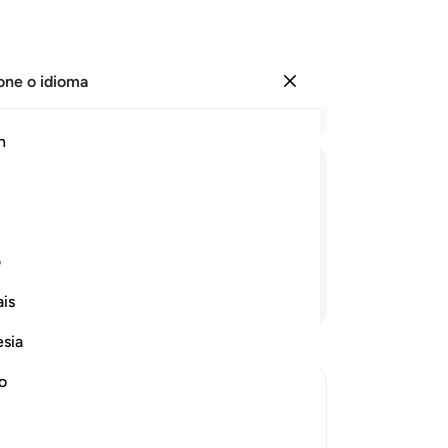
one o idioma
Entrar
Le
h
Cap
34
ﳙ
ﳚ
ﳛ
ﳜ
ﳝ
pr
co
urar isto?
36
ف
ac
Continue lendo
is
co
No
esia
co
lh
no
tê
 Disbelievers
ap