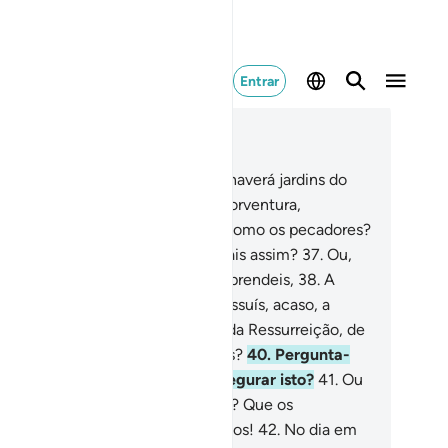
Entrar
ia no contexto
ítulo 68, Página 565, Juz 29
.
Em verdade, para os tementes, haverá jardins do
azer, ao lado do seu Senhor.
35
.
Porventura,
nsideramos os muçulmanos, tal como os pecadores?
.
O que há convosco? Como julgais assim?
37
.
Ou,
aso, tendes algum livro em que aprendeis,
38
.
A
nseguir o que preferis?
39
.
Ou possuís, acaso, a
ssa promessa formal, até ao Dia da Ressurreição, de
nseguirdes tudo o que desejardes?
40
.
Pergunta-
es qual deles está disposto a assegurar isto?
41
.
Ou
m, acaso, parceiros (junto a Mim)? Que os
resentem, pois, se estiverem certos!
42
.
No dia em