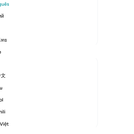
r of the Quraysh disbelievers with the
qu
guês
d them. The mercy and favor of
pr
ий
m. But they met him with denial, rejection and opp
…
se
fo
cu
Mais Tafsirs
co
ไทย
ap
e
me
é f
lh
中文
in
ll the Day of Resurrection, that you will
-
Po
u
ol
An
em that those who submit to God and the
Vo
ili
ver
Việt