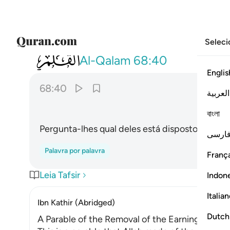
Seleci
068
سلهم ايهم بذالك زعيم ٤٠
Al-Qalam
68:40
Englis
68:40
العربية
বাংলা
Pergunta-lhes qual deles está disposto a asseg
ارسی
Palavra por palavra
França
Leia Tafsir
Indon
Italia
Ibn Kathir (Abridged)
Dutch
A Parable of the Removal of the Earnings of the