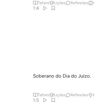
Tafsirs
Lições
Reflexões
Hadith
1:4
Soberano do Dia do Juízo.
Tafsirs
Lições
Reflexões
Resposta
1:5