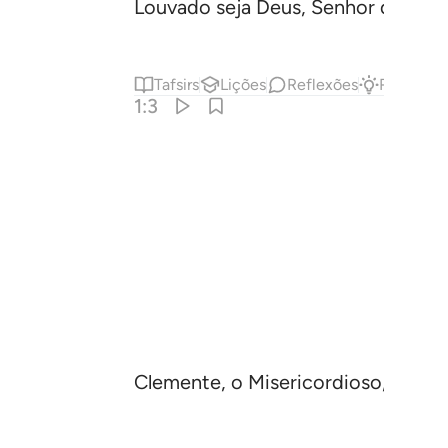
Louvado seja Deus, Senhor do Univ
Tafsirs
Lições
Reflexões
Resposta
1:3
Clemente, o Misericordioso,