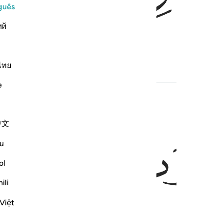
guês
ий
isericordioso.
ไทย
s
Hadith
Conteúdo relacionado
e
中文
ﱈ
ﱉ
u
ol
ili
Việt