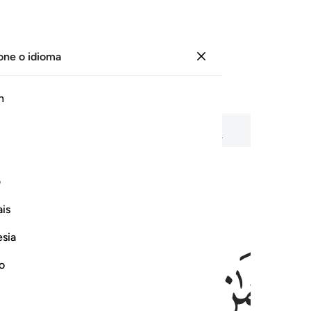
one o idioma
Entrar
Página
1
Juz
1
/
Hizb
1
h
o em áudio, significado palavra por palavra e transliteração.
ف
is
ﱄ
ﱅ
esia
no