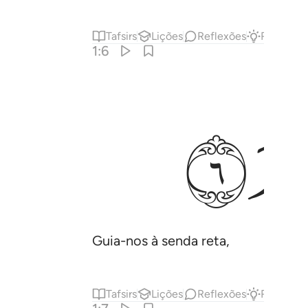
Tafsirs
Lições
Reflexões
Resposta
1:6
ﱚ
Guia-nos à senda reta,
Tafsirs
Lições
Reflexões
Resposta