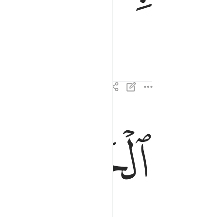
الحمد لله رب العالمين ٢
ﱆ
ﱇ
ٱلْحَمْدُ لِلَّهِ رَبِّ ٱلْعَـٰلَمِينَ ٢