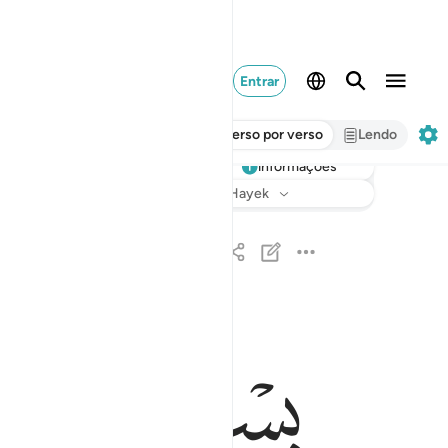
Entrar
Verso por verso
Lendo
informações
Ouvir
Tradução
: Samir El-Hayek
بسم الله الرحمان الرحيم ١
ﱁ
ﱂ
ﱃ
بِسْمِ ٱللَّهِ ٱلرَّحْمَـٰنِ ٱلرَّحِيمِ ١