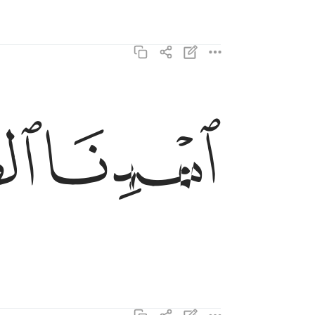
اهدنا الصراط المستقيم ٦
ﱗ
ﱘ
ٱهْدِنَا ٱلصِّرَٰطَ ٱلْمُسْتَقِيمَ ٦