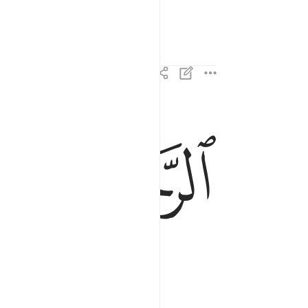
الرحمان الرحيم ٣
ﱋ
ﱌ
ٱلرَّحْمَـٰنِ ٱلرَّحِيمِ ٣