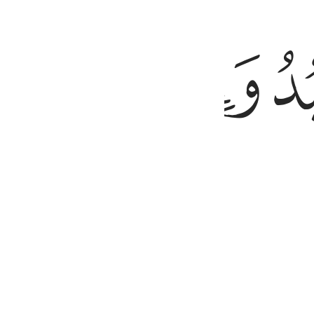
ﱔ
ﱕ
amos ajuda!