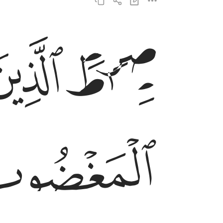
صراط الذين انعمت عليهم غير المغضوب عليهم ولا 
ﱛ
ﱜ
صِرَٰطَ ٱلَّذِينَ أَنْعَمْتَ عَلَيْهِمْ غَيْرِ ٱلْمَغْضُوبِ عَل
ﱠ