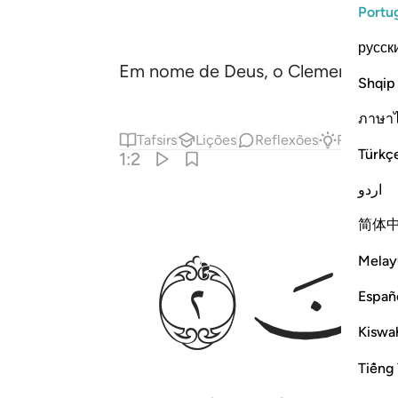
Portu
русск
Em nome de Deus, o Clemente, o M
Shqip
ภาษา
Tafsirs
Lições
Reflexões
Resposta
Türkç
1:2
اردو
简体
ﱊ
Melay
Españ
Kiswah
Tiếng 