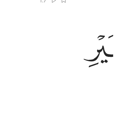
1:7
ﱟ