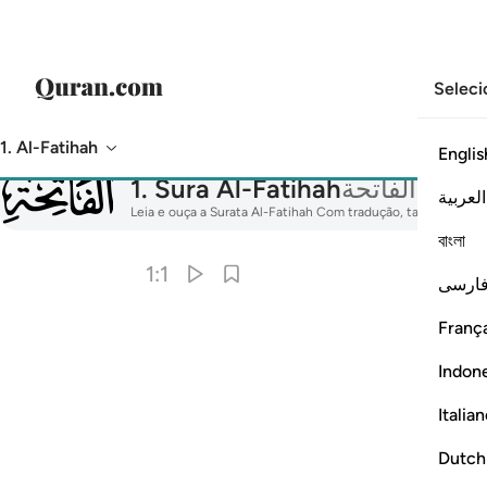
Seleci
1. Al-Fatihah
Englis
001
1
.
Sura Al-Fatihah
الفاتحة
العربية
Leia e ouça a Surata Al-Fatihah Com tradução, tafsir, recitaçã
বাংলা
1:1
ارسی
França
Indon
Italia
Dutch