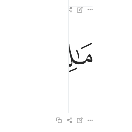
مالك يوم الدين ٤
ﱎ
ﱏ
مَـٰلِكِ يَوْمِ ٱلدِّينِ ٤