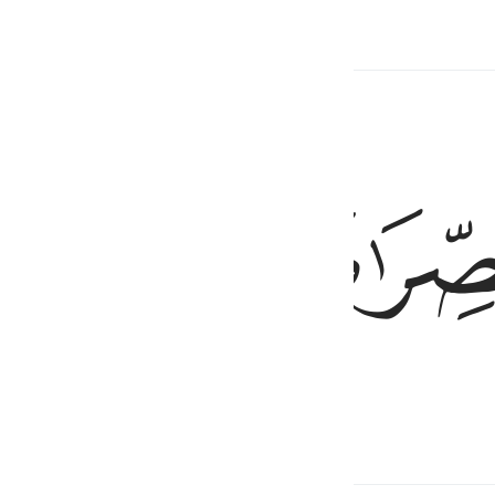
s
Hadith
Conteúdo relacionado
ﱙ
s
Qiraat
Hadith
Conteúdo relacionado