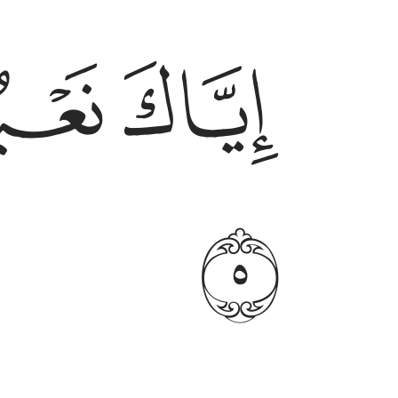
اياك نعبد واياك نستعين ٥
ﱒ
ﱓ
إِيَّاكَ نَعْبُدُ وَإِيَّاكَ نَسْتَعِينُ ٥
ﱖ