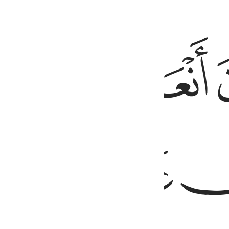
الضالين ٧
ﱝ
ﱞ
َيْهِمْ وَلَا ٱلضَّآلِّينَ ٧
ﱡ
ﱢ