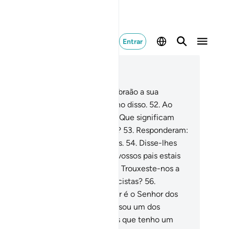
Entrar
ia no contexto
ítulo 21, Página 327, Juz 17
.
Anteriormente concedemos a Abraão a sua
tegridade, porque o sabíamos digno disso.
52
.
Ao
rguntar ao seu pai e ao seu povo: Que significam
es ídolos, aos quais vos devotais?
53
.
Responderam:
contramos nossos pais a adorá-los.
54
.
Disse-lhes
braão): Sem dúvida que vós e os vossos pais estais
 evidente erro.
55
.
Inquiriram-no: Trouxeste-nos a
rdade, ou tu és um dos tantos trocistas?
56
.
spondeu-lhes: Não! Vosso Senhor é o Senhor dos
s e da terra, os quais criou, e eu sou um dos
stemunhadoresdisso.
57
.
Por Deus que tenho um