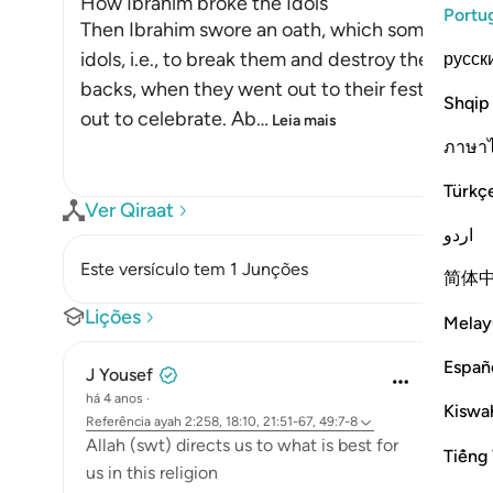
How Ibrahim broke the Idols
Portu
Then Ibrahim swore an oath, which some of his p
idols, i.e., to break them and destroy them aft
русск
backs, when they went out to their festival. Th
Shqip
out to celebrate. Ab
…
Leia mais
ภาษา
Türkç
Ver Qiraat
اردو
Este versículo tem 1 Junções
简体
Lições
Melay
Españ
J Yousef
há 4 anos
·
Kiswah
Referência
ayah 2:258, 18:10, 21:51-67, 49:7-8
Allah (swt) directs us to what is best for
Tiếng 
us in this religion