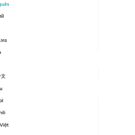
pla
guês
eople heard, to plot against their
58
er they had gone away and turned their
ий
pa
ey had a festival which they would go
59
de
Te
ไทย
Mais Tafsirs
ch
e
po
tu
63
Ver Junções
中文
po
co
Reflexões
u
os 
di
ol
Sirotum Daud
(A
há 9 semanas
·
ili
De
Referência
ayah 37:84-89, 6:75, 21:57-61
Ibrahim, peace be upon him, was shown
em
Việt
the signs of the heavens and the earth as
ad