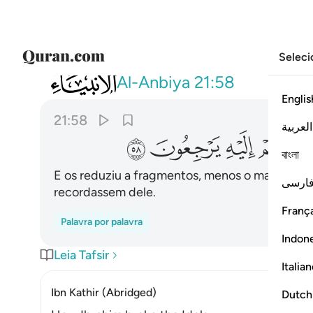
Seleci
021
فجعلهم جذاذا الا كبيرا لهم لعلهم اليه يرج
Al-Anbiya
21:58
Englis
21:58
العربية
ﱆ
ﱇ
ﱈ
ﱉ
বাংলা
E os reduziu a fragmentos, menos o maior dele
ارسی
recordassem dele.
França
Palavra por palavra
Indon
Leia Tafsir
Italia
Ibn Kathir (Abridged)
Dutch