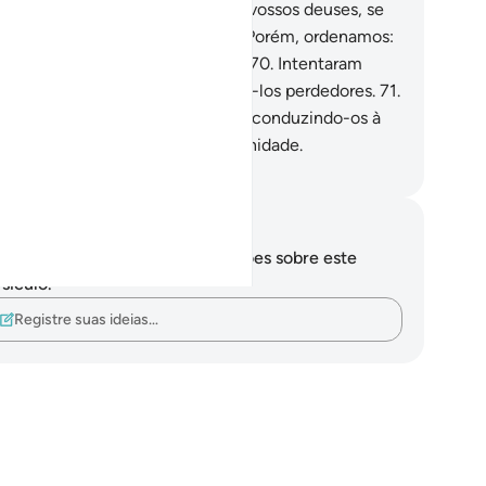
sseram: Queimai-o e protegei os vossos deuses, se
 puderdes (de algum modo)!
69
.
Porém, ordenamos:
fogo, sê frescor e poupa Abraão!
70
.
Intentaram
nspirar contra ele, porém, fizemo-los perdedores.
71
.
o salvamos, juntamente com Lot, conduzindo-os à
rra que abençoamos para a humanidade.
rtuguese Translation( Samir )
otações e reflexões
cê não tem anotações ou reflexões sobre este
sículo.
Registre suas ideias…