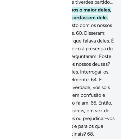
no para os vossos ídolos, logo que tiverdes partido...
.
E os reduziu a fragmentos, menos o maior deles,
ra que, quando voltassem, se recordassem dele.
.
Perguntaram, então: Quem fez isto com os nossos
uses? Ele deve ser um dos iníquos.
60
.
Disseram:
mos conhecimento de um jovem que falava deles. É
amado Abraão.
61
.
Disseram: Trazei-o à presença do
vo, para que testemunhem.
62
.
Perguntaram: Foste
, ó Abraão, quem assim fez com os nossos deuses?
.
Respondeu: Não! Foi o maior deles. Interrogai-os,
is, se é que podem falar inteligivelmente.
64
.
E
nfabularam, dizendo entre si: Em verdade, vós sois
injustos.
65
.
Logo voltaram a cair em confusão e
sseram: Tu bem sabes que eles não falam.
66
.
Então,
braão) lhes disse: Porventura, adorareis, em vez de
us, quem não pode beneficiar-vos ou prejudicar-vos
nada?
67
.
Que vergonha para vós e para os que
orais, em vez de Deus! Não raciocinais?
68
.