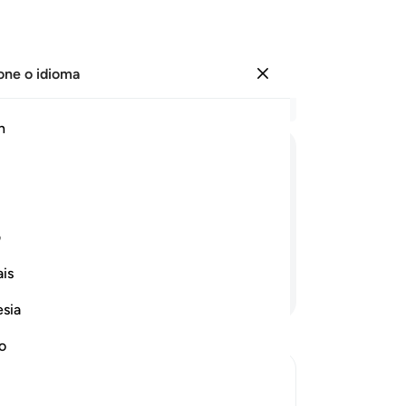
one o idioma
Entrar
Le
h
Cap
51
ﱁ
ﱂ
ﱃ
ﱄ
ﱅ
in
pe
s, para que, quando voltassem, se
ess
ف
En
is
(A
Continue lendo
em
esia
ve
Re
no
céu
te