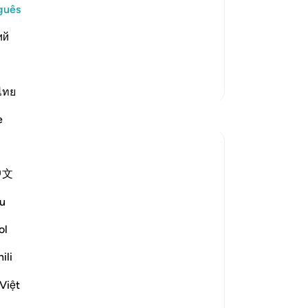
no
guês
 Lord;) means, even though they have
pa
 righteous deeds, they are still in awe
ий
co
ao
aç
Mais Tafsirs
-
Po
ไทย
Reflexões
e
An
Vo
Ali Ali
ver
há 12 semanas
·
Referência
ayah 23:57-61
中文
Bismillah.
u
It is not the amount that defines the
ol
worth.
ili
Allah ﷻ mentions in Sūrah Al-Mu’minūn a
group of people whose state we are
Việt
meant to strive for—especially in these