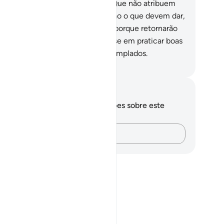
s versículos do seu Senhor;
59
.
Que não atribuem
rceiros ao seu Senhor;
60
.
Que dão o que devem dar,
m os corações cheios de temor, porque retornarão
 seu Senhor;
61
.
Estes apressam-se em praticar boas
ões; tais serão os primeiros contemplados.
rtuguese Translation( Samir )
otações e reflexões
cê não tem anotações ou reflexões sobre este
sículo.
Registre suas ideias…