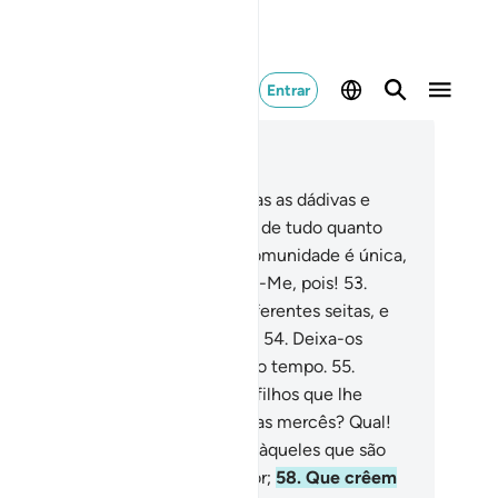
Entrar
ia no contexto
ítulo 23, Página 345, Juz 18
.
Ó mensageiros, desfrutai de todas as dádivas e
aticai o bem, porque sou Sabedor de tudo quanto
eis!
52
.
E sabei que esta vossa comunidade é única,
que Eu sou o vosso Senhor. Temei-Me, pois!
53
.
rém, os povos se dividiram em diferentes seitas, e
sa se satisfazia com a sua crença.
54
.
Deixa-os
tregues a seus extravios, até certo tempo.
55
.
nsam, acaso, que com os bens e filhos que lhe
ncedemos,
56
.
Aceleramos-lhes as mercês? Qual!
 nada se apercebem!
57
.
Quanto àqueles que são
verentes, por temos ao seu Senhor;
58
.
Que crêem