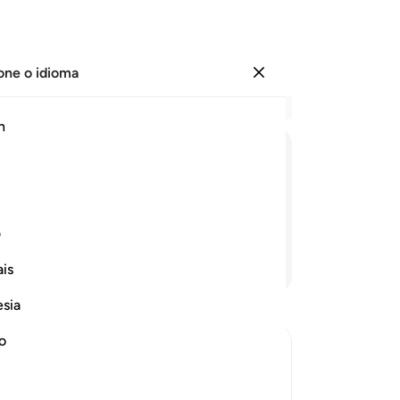
one o idioma
Entrar
Le
h
Cap
51
ﳑ
ﳒ
ﳓ
ﳔ
ﳕ
pr
faz
e 
ف
Po
Continue lendo
is
ca
en
esia
Pe
co
no
De
re