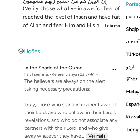
إِنَّ الَّذِينَ هُم مِّنْ خَشْيةِ رَبِّهِمْ مُّشْفِقُونَ
Portu
(Verily, those who live in awe for fear of their
reached the level of Ihsan and have faith and do
русск
of Allah and fear Him and His hi
…
Leia mais
Shqip
ภาษา
Lições
Türkç
اردو
In the Shade of the Quran
há 31 semanas
·
Referência
ayah 23:57-61
简体
The believers are always on the alert,
taking necessary precautions:
Melay
Españ
Truly, those who stand in reverent awe of
their Lord, and who believe in their Lord's
Kiswah
revelations, and who do not associate any
partners with their Lord, and who give
Tiếng 
away whatever they have...
Ver mais