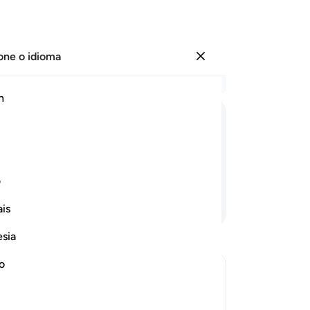
one o idioma
Entrar
Le
h
Cap
18
ﲿ
ﳀ
ﳁ
ﳂ
pre
que
po
ف
Em
Continue lendo
is
Re
Re
esia
25
lac
no
asp
eward
mi