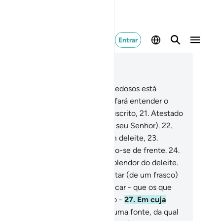
Entrar
ia no contexto
ítulo 83, Página 588, Juz 30
.
Qual! Sabei que o registro dos piedosos está
servado em Il'lilin!
19
.
E o que te fará entender o
 é Il'lilin?
20
.
É um registro manuscrito,
21
.
Atestado
r aqueles que estão próximos (ao seu Senhor).
22
.
 verdade, os piedosos estarão em deleite,
23
.
clinados sobre almofadas, olhando-se de frente.
24
.
conhecerás, em seus rostos o esplendor do deleite.
.
Ser-lhes-á dado a beber um néctar (de um frasco)
rado,
26
.
Cujo lacre será de almíscar - que os que
iram a isso rivalizem em aspirá-lo -
27
.
Em cuja
stura vem do Tasnim,
28
.
Que é uma fonte, da qual