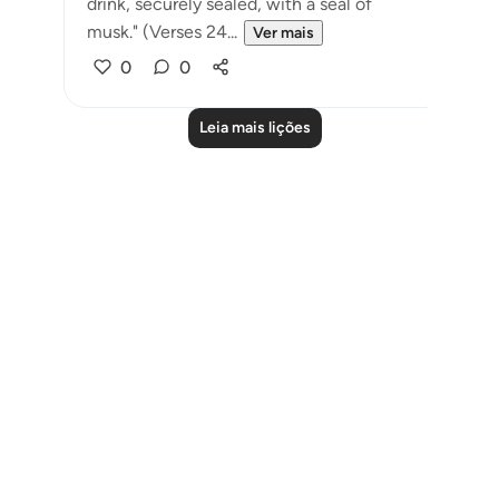
drink, securely sealed, with a seal of
musk." (Verses 24...
Ver mais
0
0
Leia mais lições