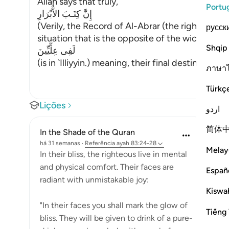
Allah says that truly,
Portu
إِنَّ كِتَـبَ الاٌّبْرَارِ
(Verily, the Record of Al-Abrar (the righteous b
русск
situation that is the opposite of the wicked peo
Shqip
لَفِى عِلِّيِّينَ
(is in `Illiyyin.) meaning, their final destination i
…
ภาษา
Türkç
Lições
اردو
简体
In the Shade of the Quran
há 31 semanas
·
Referência
ayah 83:24-28
Melay
In their bliss, the righteous live in mental
and physical comfort. Their faces are
Españ
radiant with unmistakable joy:
Kiswah
"In their faces you shall mark the glow of
Tiếng 
bliss. They will be given to drink of a pure-