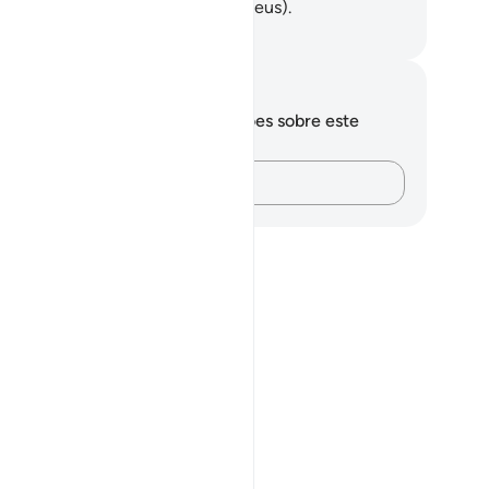
berão os que estão próximos (a Deus).
rtuguese Translation( Samir )
otações e reflexões
cê não tem anotações ou reflexões sobre este
sículo.
Registre suas ideias…