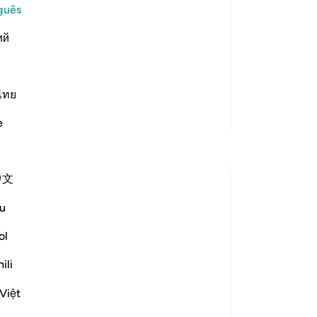
be
guês
-
Po
elievers)) These people are in a
ий
ple.
An
Vo
Leia mais
ไทย
ver
Mais Tafsirs
e
Reflexões
中文
Ola Shoubaki
há 20 semanas
·
Referência
ayah 83:27-28
u
Gems of Jannah Series
ol
The word تسنيم comes from the root س ن
ili
م, the same root as سَنَم sanam - the
hump of the camel: that proud, rounded
Việt
rise on its back, swollen with reserve and