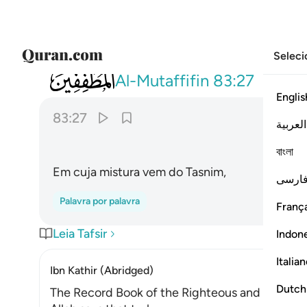
Seleci
083
ومزاجه من تسنيم ٢٧
Al-Mutaffifin
83:27
Englis
83:27
العربية
বাংলা
Em cuja mistura vem do Tasnim,
ارسی
Palavra por palavra
França
Leia Tafsir
Indon
Italia
Ibn Kathir (Abridged)
Dutch
The Record Book of the Righteous and Their R