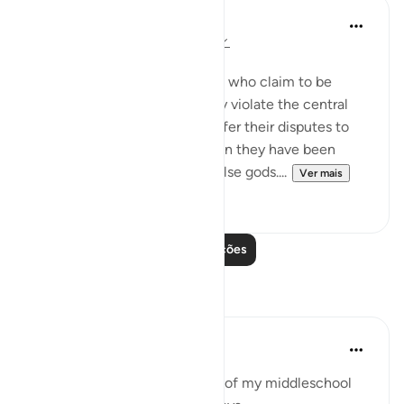
In the Shade of the Quran
há 31 semanas
·
Referência
ayah 4:60
Claims Belied by Action
Now the surah refers to those who claim to be
believers but who deliberately violate the central
condition of faith, trying to refer their disputes to
false gods for arbitration, when they have been
commanded to reject such false gods....
Ver mais
0
0
Leia mais lições
Reflexões
Yousef Junior
há 6 anos
·
Referência
ayah 4:60
This verse reminded me back of my middleschool