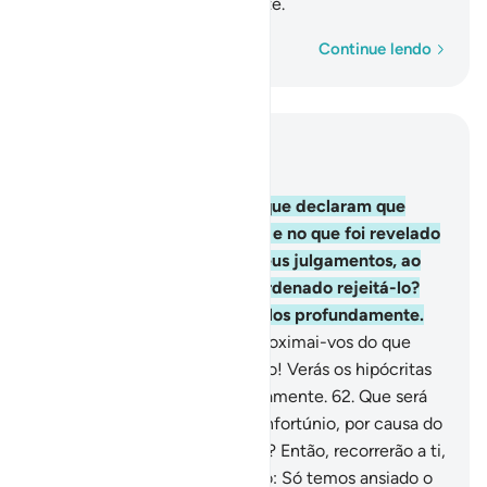
quer desviá-los profundamente.
Palavra por palavra
Continue lendo
Leia no contexto
Capítulo 4, Página 88, Juz 5
60
.
Não reparaste naqueles que declaram que
crêem no que te foi revelado e no que foi revelado
antes de ti, recorrendo, emseus julgamentos, ao
sedutor, sendo que lhes foi ordenado rejeitá-lo?
Porém, Satanás quer desviá-los profundamente.
61
.
E quando lhes for dito: Aproximai-vos do que
Deus revelou, e do Mensageiro! Verás os hipócritas
afastarem-se de tidesdenhosamente.
62
.
Que será
deles, quando os açoitar um infortúnio, por causa do
que cometeram as suas mãos? Então, recorrerão a ti,
julgando por Deus e clamando: Só temos ansiado o