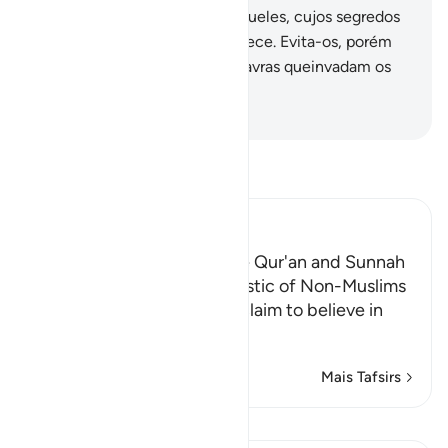
bem e a concórdia.
63
.
São aqueles, cujos segredos
dos corações Deus bem conhece. Evita-os, porém
exorta-os e fala-lhes com palavras queinvadam os
seus ânimos.
-
Portuguese Translation( Samir )
Leia Tafsir
Ibn Kathir (Abridged)
Referring to Other than the Qur'an and Sunnah
for Judgment is Characteristic of Non-Muslims
Allah chastises those who claim to believe in
what Allah ha
…
Leia mais
Mais Tafsirs
Lições