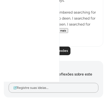
and early public highschool days.
Maybe its not a 1:1, but I remembered searching for
validation from people with no deen. I searched for
justice from people with no deen. I searched for
truth and morality from ...
Ver mais
6
5
Leia mais reflexões
Anotações e reflexões
Você não tem anotações ou reflexões sobre este
versículo.
Registre suas ideias…