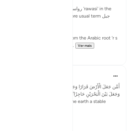
Mountains are described as رواسي 'rawasi' in the
Qur'an - as opposed to the more usual term جبل
jabal - in nine verses.
The term 'rawasi' is derived from the Arabic root 'r s
w,' which implies stability, fir...
Ver mais
11
0
Taimiyyah Zubair
há 4 anos
·
Referência
ayah 27:61
أَمَّن جَعَلَ الْأَرْضَ قَرَارًا وَجَعَلَ خِلَالَهَا أَنْهَارًا وَجَعَلَ لَهَا رَوَاسِيَ
وَجَعَلَ بَيْنَ الْبَحْرَيْنِ حَاجِزًا ۗ أَإِلَٰهٌ مَّعَ اللَّهِ ۚ بَلْ أَكْثَرُهُمْ لَا يَعْلَمُونَ
...Is He [not best] who made the earth a stable
ground…
Meaning, wh...
Ver mais