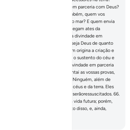
Poderá haveroutra divindade em parceria com Deus?
Quão pouco meditais!
63
.
Também, quem vos
ilumina nas trevas da terra e do mar? E quem envia
os ventos alvissareiros, que chegam ates da
Suamisericórdia? Haverá outra divindade em
parceria com Deus? Exaltado seja Deus de quanto
Lhe associam!
64
.
Ainda: Quem origina a criação e
logo reproduz? E quem vos dá o sustento do céu e
da terra? Poderá haver outradivindade em parceria
com Deus? Dize-lhes: Apresentai as vossas provas,
se estiverdes certos.
65
.
Dize: Ninguém, além de
Deus, conhece o mistério dos céus e da terra. Eles
não se apercebem de quando serãoressuscitados.
66
.
Tal conhecimento dar-se-á na vida futura; porém,
eles estão em dúvida a respeito disso, e, ainda,
quanto a isso estãocegos!
-
Portuguese Translation( Samir )