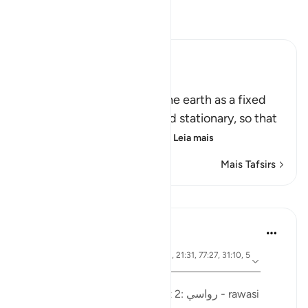
Leia Tafsir
Ibn Kathir (Abridged)
أَمَّن جَعَلَ الاٌّرْضَ قَرَاراً
(Is not He Who has made the earth as a fixed
abode,) meaning, stable and stationary, so that
it does not move or convu
…
Leia mais
Mais Tafsirs
Lições
Ola Shoubaki
há 3 anos
·
ayah 41:10, 15:19, 13:3, 27:61, 21:31, 77:27, 31:10, 5
Referência
0:7, 16:15
Postado em
Arabic Gems
Mountains in the Qur'an - part 2: رواسي - rawasi