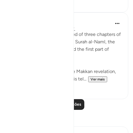
22
2
Abdul Nasir Jangda
há 3 anos
·
Referência
ayah 27:60-64
The twentieth juz’ is comprised of three chapters of
the Qur’an: the second half of Surah al-Naml, the
entirety of Surah al-Qasas, and the first part of
Surah al-Ankabut.
All three of these chapters are Makkan revelation,
revealed before the Hijrah. This tel...
Ver mais
23
1
Leia mais lições
Reflexões