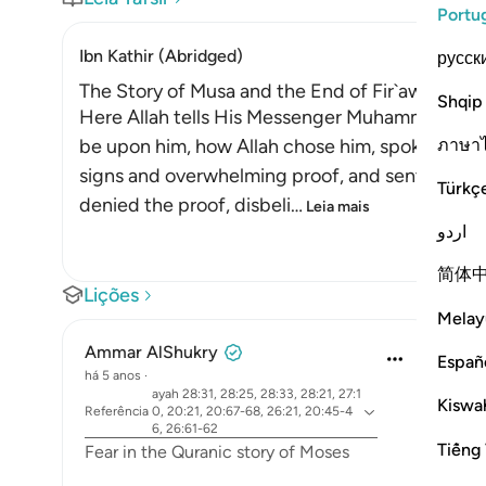
Portu
Ibn Kathir (Abridged)
русск
The Story of Musa and the End of Fir`awn
Shqip
Here Allah tells His Messenger Muhammad ﷺ about what happened to Musa, peace
ภาษา
be upon him, how Allah chose him, spoke with 
signs and overwhelming proof, and sent him to 
Türkç
denied the proof, disbeli
…
Leia mais
اردو
简体
Lições
Melay
Ammar AlShukry
Españ
há 5 anos
·
ayah 28:31, 28:25, 28:33, 28:21, 27:1
Kiswah
Referência
0, 20:21, 20:67-68, 26:21, 20:45-4
6, 26:61-62
Tiếng 
Fear in the Quranic story of Moses