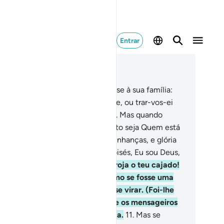
Entrar
ia no contexto
ítulo 27, Página 377, Juz 19
Recorda-te de quando Moisés disse à sua família:
isei fogo; trar-vos-ei notícias dele, ou trar-vos-ei
a áscua, paraque vos aqueçais.
8
.
Mas quando
egou a ele, ouviu uma voz: Bendito seja Quem está
ntro do fogo e nas suas circunvizinhanças, e glória
eus, Senhor do Universo!
9
.
Ó Moisés, Eu sou Deus,
Poderoso, o Prudentíssimo.
10
.
Arroja o teu cajado!
ao fazer isso, viu-o agitar-se, como se fosse uma
rpente; voltou-se em fuga, sem se virar. (Foi-lhe
to): Ó Moisés! Não temas, porque os mensageiros
o devem temer a Minha presença.
11
.
Mas se