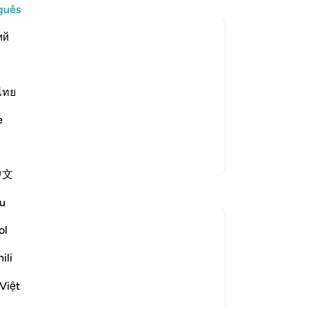
al
guês
tr
ий
Mi
man
no
de
ไทย
him and gave him mighty, dazzling
No
Fir`awn and his people, but they
e
14
ob
Mais Tafsirs
qua
中文
-
Po
Reflexões
u
An
R Hussain-Farnsworth
ol
Vo
há 5 semanas
·
Referência
ayah 27:10
ver
SubhanAllah, this verse is so powerful and
ili
really shows me that Allah SWT is all-
Việt
knowing and all-seeing.