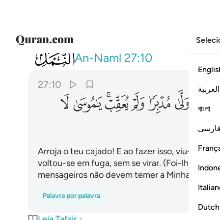
Seleci
027
والق عصاك فلما راها تهتز كانها جان و
An-Naml
27:10
Englis
27:10
العربية
ﲣ
ﲤ
ﲥ
ﲦ
ﲧﲨ
ﲩ
ﲪ
বাংলা
ﲱ
ارسی
França
Arroja o teu cajado! E ao fazer isso, viu-o agi
voltou-se em fuga, sem se virar. (Foi-lhe dito)
Indon
mensageiros não devem temer a Minha presen
Italia
Palavra por palavra
Dutch
Leia Tafsir