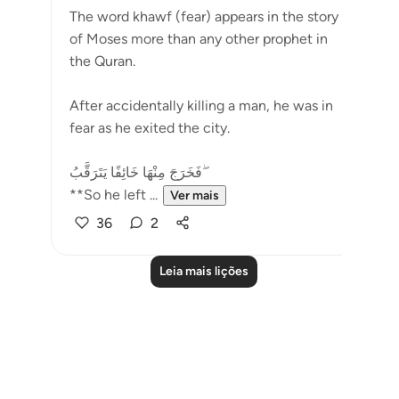
The word khawf (fear) appears in the story
of Moses more than any other prophet in
the Quran.
After accidentally killing a man, he was in
fear as he exited the city.
فَخَرَجَ مِنْهَا خَائِفًا يَتَرَقَّبُ ۖ
**So he left ...
Ver mais
36
2
Leia mais lições