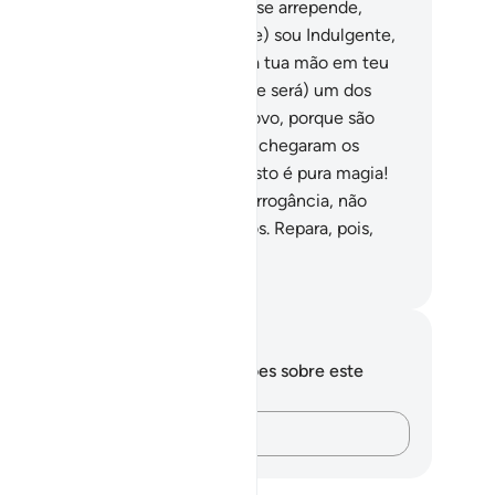
guém, tendo-se condenado, logo se arrepende,
ocando o mal pelo bem, (saiba que) sou Indulgente,
sericordiosíssimo.
12
.
E conduza a tua mão em teu
to, e daí a retirarás diáfana; (este será) um dos
ve sinais perante o Faraó e seu povo, porque são
pravados.
13
.
Porém, quando lhes chegaram os
ssos evidentes sinais, disseram: Isto é pura magia!
.
E os negaram, por iniqüidade e arrogância, não
stante estarem deles convencidos. Repara, pois,
l foi o destino doscorruptores.
rtuguese Translation( Samir )
otações e reflexões
cê não tem anotações ou reflexões sobre este
sículo.
Registre suas ideias…