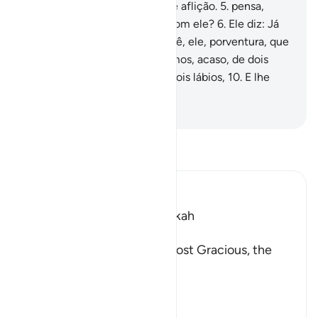
homem em uma atmosfera de aflição.
5
.
pensa,
acaso, que ninguém poderá com ele?
6
.
Ele diz: Já
consumi vastas riquezas.
7
.
Crê, ele, porventura, que
ninguém o vê?
8
.
Não o dotamos, acaso, de dois
olhos,
9
.
De uma língua e de dois lábios,
10
.
E lhe
indicamos os dois caminhos?
-
Portuguese Translation( Samir )
Leia Tafsir
Ibn Kathir (Abridged)
Which was revealed in Makkah
بِسْمِ اللَّهِ الرَّحْمَـنِ الرَّحِيمِ
In the Name of Allah, the Most Gracious, the
Most Merciful.
Swearing by the Sanctity
…
Leia mais