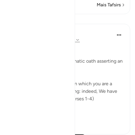
Mais Tafsirs
Lições
In the Shade of the Quran
há 31 semanas
·
Referência
ayah 90:1-3
Affliction in Human Life
The surah opens with an emphatic oath asserting an
inherent fact of human life:
"I swear by this city, this city in which you are a
dweller, by parent and offspring: indeed, We have
created man in affliction." (Verses 1-4)
The city ...
Ver mais
0
0