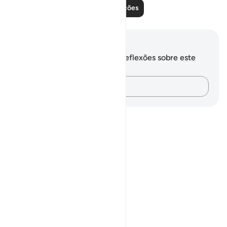
Leia mais lições
Anotações e reflexões
Você não tem anotações ou reflexões sobre este
versículo.
Registre suas ideias…
Notes
placeholders
close