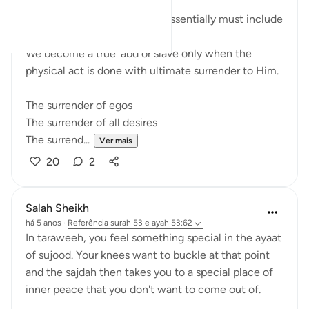
This physical act of worship essentially must include
the 'prostration' of the nafs.
We become a true 'abd or slave only when the
physical act is done with ultimate surrender to Him.
The surrender of egos
The surrender of all desires
The surrend...
Ver mais
20
2
Salah Sheikh
há 5 anos
·
Referência
surah 53 e ayah 53:62
In taraweeh, you feel something special in the ayaat
of sujood. Your knees want to buckle at that point
and the sajdah then takes you to a special place of
inner peace that you don't want to come out of.