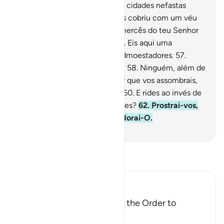
transgressor?
53
.
E destruiu as cidades nefastas
(Sodoma e Gomorra)?
54
.
E as cobriu com um véu
envolvente?
55
.
De qual das mercês do teu Senhor
duvidas, pois, (ó humano)?
56
.
Eis aqui uma
admoestação dos primeiros admoestadores.
57
.
Aproxima-se a Hora iminente!
58
.
Ninguém, além de
Deus, poderá revelá-la.
59
.
Por que vos assombrais,
então, com esta Mensagem?
60
.
E rides ao invés de
chorardes,
61
.
Em vossos lazeres?
62
.
Prostrai-vos,
outrossim, perante Deus, e adorai-O.
-
Portuguese Translation( Samir )
Leia Tafsir
Ibn Kathir (Abridged)
A Warning and Exhortation, the Order to
prostrate and to be humble