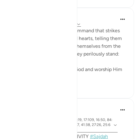
In the Shade of the Quran
há 31 semanas
·
Referência
ayah 53:62
The surah ends with a loud command that strikes
both the unbelievers' ears and hearts, telling them
what they should do to save themselves from the
abyss at the edge of which they perilously stand:
"Prostrate yourselves before God and worship Him
alone." (Ver...
Ver mais
0
0
Sohaib Saeed
há 4 anos
·
ayah 7:206, 22:18, 32:15, 96:19, 17:109, 16:50, 84:
Referência
21, 53:62, 19:58, 38:24, 22:77, 41:38, 27:26, 25:6
0, 13:15
MONTHLY REFLECTION ACTIVITY
#Sajdah