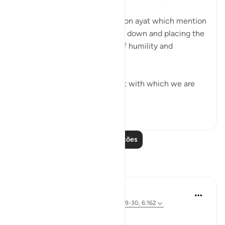
This month we are reflecting on ayat which mention
the act of prostration, bowing down and placing the
forehead on the ground out of humility and
adoration to our Creator.
Among them are up to 15 ayat with which we are
ma...
Ver mais
61
11
Leia mais lições
Reflexões
Sherene Mansor
há 4 anos
·
Referência
ayah 53:62, 89:29-30, 6:162
'Prostrate!'