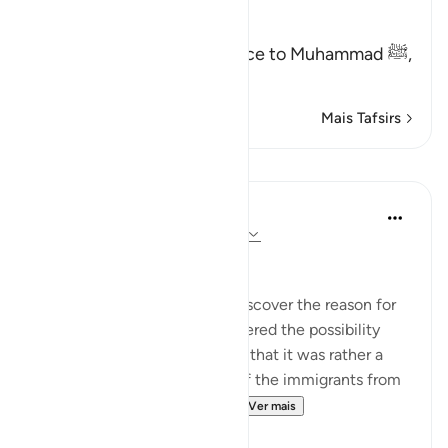
Allah said,
هَـذَا نَذِيرٌ
(This is a warner) in reference to Muhammad ﷺ,
مِّنَ الن
…
Leia mais
Mais Tafsirs
Lições
In the Shade of the Quran
há 31 semanas
·
Referência
ayah 53:62
A Personal Experience
I spent some time trying to discover the reason for
this prostration. I even considered the possibility
that it did not take place, and that it was rather a
report explaining the return of the immigrants from
Abyssinia. It was during thi...
Ver mais
0
0