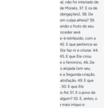
prognostica (o futuro)?
36
.
Qual, não foi inteirado de
tudo quanto contêm os livros de Moisés,
37
.
E os de
Abraão, que cumpriu (as suas obrigações),
38
.
De
que nenhum pecador arcará com culpa alheia?
39
.
De que o homem não obtém senão o fruto do seu
proceder?
40
.
De que o seu proceder será
examinado?
41
.
Depois, ser-lhe-á retribuído, com a
mais eqüitativa recompensa?
42
.
E que pertence ao
teu Senhor o limite.
43
.
E que Ele faz rir e chorar.
44
.
E que Ele dá a vida e a morte.
45
.
E que Ele criou
(tudo) em pares: o masculino e o feminino,
46
.
De
uma gosta de esperma, quando alojada (em seu
lugar).
47
.
E que a Ele compete a Segunda criação.
48
.
E que Ele enriquece e dá satisfação.
49
.
E que
Ele é o Senhor do (astro) Sírio.
50
.
E que Ele
exterminou o primitivo povo de Ad.
51
.
E o povo de
Tamud, sem deixar (membro) algum?
52
.
E, antes, o
povo de Noé, porque era ainda mais iníquo e