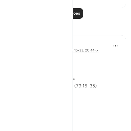
Leia mais lições
Reflexões
ekaterina myachina
há 5 semanas
·
Referência
ayah 91:9, 79:15-33, 20:44
From Recitation to Reflection
Would You Purify Yourself?
Some recitations stay with you.
Isha Prayer · Surah An-Naziʿat (79:15–33)
I thought I knew this passage.
I knew where it was heading.
Pharaoh.
Arrogance.
Downfall.