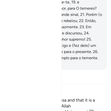
18
.
e dize-lhe: Desejas purificar-te,
19
.
e
encaminhar-te até o teu Senhor, para O temeres?
20
.
E Moisés lhe mostrou o grande sinal,
21
.
Porém (o
Faraó) desmentiu (aquilo) e se rebelou;
22
.
Então,
rechaçou-o, contendendo tenazmente.
23
.
Em
seguida, congregou (a gente) e discursou,
24
.
Proclamando: Sou o vosso senhor supremo!
25
.
Porém, Deus lhe infligiu o castigo e (fez dele) um
exemplo para o outro mundo e para o presente.
26
.
Certamente, nisto há um exemplo para o temente.
-
Portuguese Translation( Samir )
Leia Tafsir
Ibn Kathir (Abridged)
Mentioning the Story of Musa and that it is a
Lesson for Those Who fear Allah