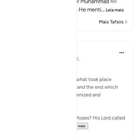
Allah informs His Messenger Muhammad ﷺ
about His Messenger Musa. He menti
…
Leia mais
Mais Tafsirs
Lições
In the Shade of the Quran
há 31 semanas
·
Referência
ayah 79:15
Instructions Given to Moses
Here, we have an account of what took place
between Moses and Pharaoh, and the end which
Pharaoh met after he had tyrannized and
transgressed all bounds:
"Have you heard the story of Moses? His Lord called
out to him in the sacred...
Ver mais
0
0