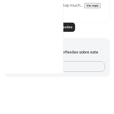
But this recitation made me stop much...
Ver mais
15
2
Leia mais reflexões
Anotações e reflexões
Você não tem anotações ou reflexões sobre este
versículo.
Registre suas ideias…