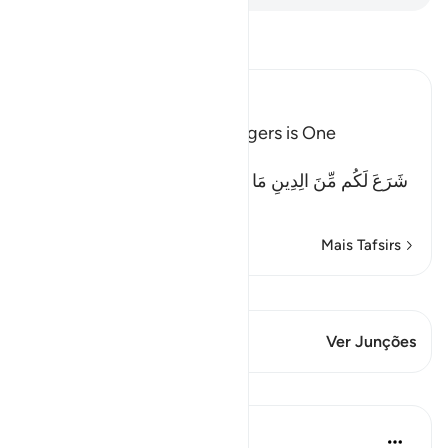
Leia Tafsir
Ibn Kathir (Abridged)
The Religion of the Messengers is One
Allah says to this Ummah:
شَرَعَ لَكُم مِّنَ الِدِينِ مَا وَصَّى بِهِ نُوحاً وَالَّذِى أَوْحَيْنَآ إِلَيْكَ
(He (Al
…
Leia mais
Mais Tafsirs
Ver Qiraat
Este versículo tem 1 Junções
Ver Junções
Reflexões
Hammad Fahim