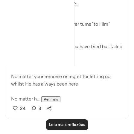
há 26 semanas
·
Referência
ayah 42:13
وَيَهْدِىٓ إِلَيْهِ مَن يُنِيبُ
"and guides to Himself whoever turns ˹to Him˺
(42:13)
No matter how many times you have tried but failed
to keep your promise to
Him
No matter your remorse or regret for letting go,
whilst He has always been here
No matter h...
Ver mais
24
3
Leia mais reflexões