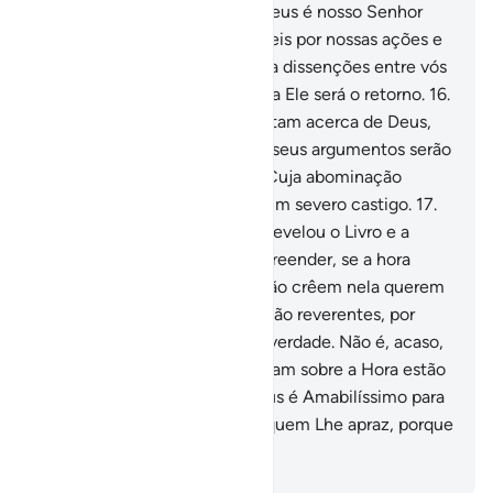
julgar-vos eqüitativamente. Deus é nosso Senhor
evosso. Nós somos responsáveis por nossas ações e
vós pelas vossas! Que não haja dissenções entre vós
e nós. Deus noscongregará, e a Ele será o retorno.
16
.
Quanto àqueles que argumentam acerca de Deus,
depois de Ele Ter sido aceito, seus argumentos serão
refutados ante oseu Senhor, Cuja abominação
pesará sobre eles, e sofrerão um severo castigo.
17
.
Deus foi Quem, em verdade, revelou o Livro e a
balança. E quem te fará compreender, se a hora
estiver próxima?
18
.
Os que não crêem nela querem
apressá-la; por outra, os fiéis são reverentes, por
temor a ela, e sabem que é a verdade. Não é, acaso,
certo, que aqueles que disputam sobre a Hora estão
em um profundo erro?
19
.
Deus é Amabilíssimo para
com os Seus servos. Agracia quem Lhe apraz, porque
é o Poderoso, o Fortíssimo.
-
Portuguese Translation( Samir )