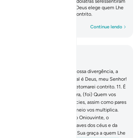
acerca disso; em verdade, os idólatras seressentiram
daquilo a que os convocaste, Deus elege quem Lhe
apraz e encaminha para Si o contrito.
Palavra por palavra
Continue lendo
Leia no contexto
Capítulo 42, Página 484, Juz 25
10
.
E seja qual for a causa da vossa divergência, a
decisão só a Deus compete. Tal é Deus, meu Senhor!
A Ele meencomendo e a Ele retornarei contrito.
11
.
É
o Originador dos céus e da terra, (foi) Quem vos
criou esposas, de vossas espécies, assim como pares
de todos osanimais. Por esse meio vos multiplica.
Nada se assemelha a Ele, e é o Oniouvinte, o
Onividente.
12
.
Suas são as chaves dos céus e da
terra; prodigaliza e restringe a Sua graça a quem Lhe