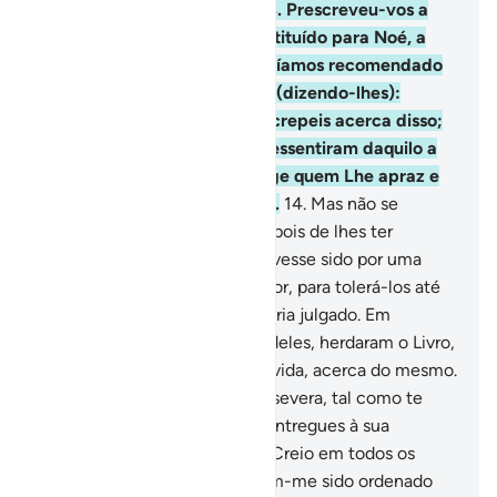
apraz, porque é Onisciente.
13
.
Prescreveu-vos a
mesma religião que havia instituído para Noé, a
qual te revelamos, a qual havíamos recomendado
aAbraão, a Moisés e a Jesus, (dizendo-lhes):
Observai a religião e não discrepeis acerca disso;
em verdade, os idólatras seressentiram daquilo a
que os convocaste, Deus elege quem Lhe apraz e
encaminha para Si o contrito.
14
.
Mas não se
dividiram senão por inveja, depois de lhes ter
chegada a ciência. E se não tivesse sido por uma
palavraproferida por teu Senhor, para tolerá-los até
um término prefixado, já os teria julgado. Em
verdade, aqueles que, depoisdeles, herdaram o Livro,
estão em uma inquietante dúvida, acerca do mesmo.
15
.
Por isso, convoca-os e persevera, tal como te
tem sido ordenado, e não te entregues à sua
concupiscência, e dize-lhes: Creio em todos os
Livros que Deus revelou! E tem-me sido ordenado