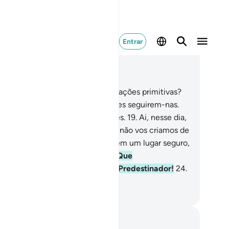
Entrar
ia no contexto
ítulo 77, Página 581, Juz 29
.
Acaso, não exterminamos as gerações primitivas?
.
Então, fizemos os seus sucessores seguirem-nas.
.
Assim faremos com os pecadores.
19
.
Ai, nesse dia,
s desmentidores!
20
.
Porventura, não vos criamos de
uido débil,
21
.
Que depositamos em um lugar seguro,
.
Até um prazo determinado.
23
.
Que
edestinamos? E somos o melhor Predestinador!
24
.
, nesse dia, dos desmentidores!
rtuguese Translation( Samir )
otações e reflexões