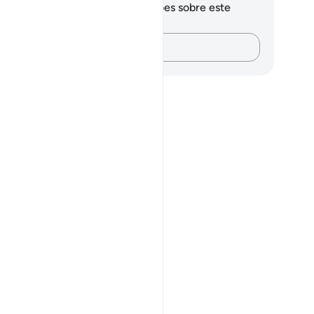
cê não tem anotações ou reflexões sobre este
sículo.
Registre suas ideias…