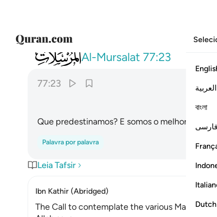
Seleci
077
فقدرنا فنعم القادرون ٢٣
Al-Mursalat
77:23
Englis
77:23
العربية
বাংলা
Que predestinamos? E somos o melhor Predest
ارسی
Palavra por palavra
França
Leia Tafsir
Indon
Italia
Ibn Kathir (Abridged)
Dutch
The Call to contemplate the various Manifestat