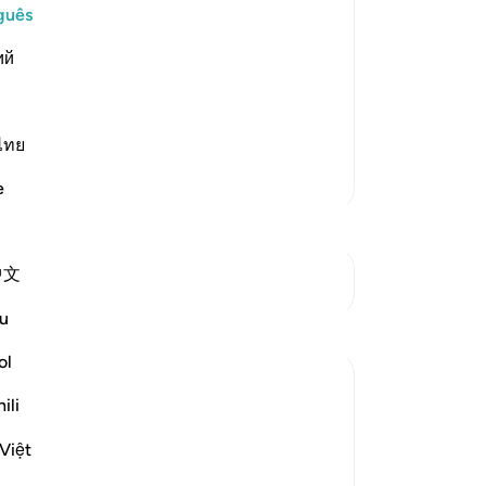
Vo
guês
ver
hose who rejected the Messengers and
ий
 mais
ไทย
Mais Tafsirs
e
中文
Ver Junções
u
ol
ili
ow they are brought into life, in
Việt