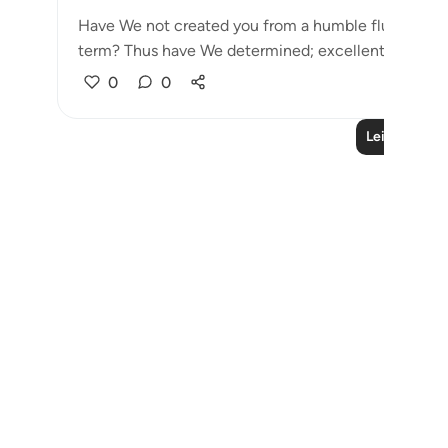
Have We not created you from a humble fluid, placin
term? Thus have We determined; excellent ...
Ver m
0
0
Leia mais liç
Notes
placeholders
close