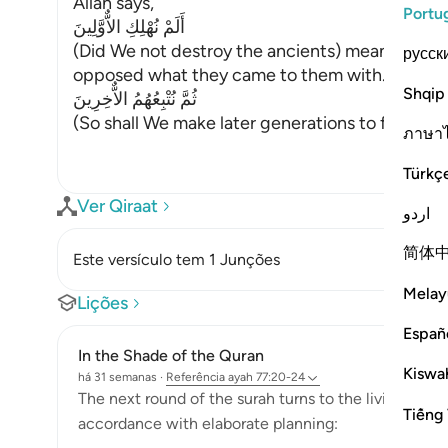
Allah says,
Portu
أَلَمْ نُهْلِكِ الاٌّوَّلِينَ
(Did We not destroy the ancients) meaning, t
русск
opposed what they came to them with.
Shqip
ثُمَّ نُتْبِعُهُمُ الاٌّخِرِينَ
(So shall We make later generations to foll
…
Leia
ภาษา
Türkç
Ver Qiraat
اردو
简体
Este versículo tem 1 Junções
Melay
Lições
Españ
In the Shade of the Quran
Kiswah
há 31 semanas
·
Referência
ayah 77:20-24
The next round of the surah turns to the living and h
Tiếng 
accordance with elaborate planning: