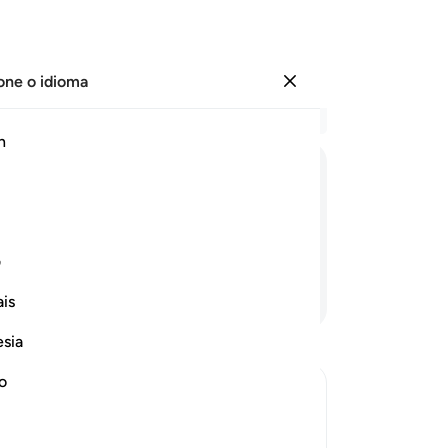
one o idioma
Entrar
Le
h
Cap
16
ﱐ
ﱑ
ﱒ
ﱓ
17
18
inador!
do
ف
líq
Continue lendo
is
22
pr
esia
Ai
-
Po
no
ions of Allah's Power
An