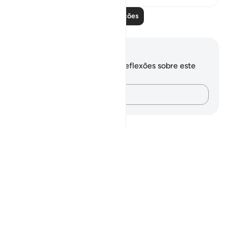
Leia mais lições
Anotações e reflexões
Você não tem anotações ou reflexões sobre este
versículo.
Registre suas ideias…
Notes
placeholders
close