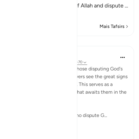
those who deny the signs of Allah and dispute
…
Leia mais
Mais Tafsirs
Lições
In the Shade of the Quran
há 31 semanas
·
Referência
ayah 40:69-70
These verses first wonder at those disputing God's
revelations when the unbelievers see the great signs
He has placed in the universe. This serves as a
prelude to outlining the fate that awaits them in the
life to come.
"Do you not see how those who dispute G...
Ver mais
0
0