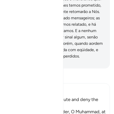
que mostremos algo do que lhes temos prometido,
querque acolhamos, certamente retornarão a Nós.
78
.
Antes de ti, havíamos enviado mensageiros; as
histórias de alguns deles te temos relatado, e há
aqueles dos quais nadate relatamos. E a nenhum
mensageiro é dado apresentar sinal algum, senão
com o beneplácito de Deus. Porém, quando aordem
de Deus chegar, será executada com eqüidade, e
então os difamadores estarão perdidos.
-
Portuguese Translation( Samir )
Leia Tafsir
Ibn Kathir (Abridged)
The End of Those Who dispute and deny the
Signs of Allah
Allah says, `do you not wonder, O Muhammad, at