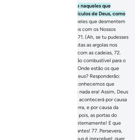
69
.
Porventura, não reparaste naqueles que
disputam a respeito dos versículos de Deus, como
se afastam d'Ele?
70
.
São aqueles que desmentem
o Livro e tudo quanto enviamos com os Nossos
mensageiros. Logo o saberão!
71
.
(Ah, se tu pudesses
vê-los) quando lhes forem postas as argolas nos
pescoços, e forem arrastados com as cadeias,
72
.
Até à água fervente! Logo serão combustível para o
fogo.
73
.
Então lhes será dito: Onde estão os que
idolatráveis,
74
.
Em lugar de Deus? Responderão:
Desvaneceram-se. E agora reconhecemos que
aquilo que antes invocávamos nada era! Assim, Deus
extravia os incrédulos.
75
.
Isso acontecerá por causa
do vosso regozijo injusto na terra, e por causa da
vossa insolência.
76
.
Adentrai, pois, as portas do
inferno, onde permanecereis eternamente! E que
péssima é a morada dos arrogantes!
77
.
Persevera,
pois, porque a promessa de Deus é inexorável; quer