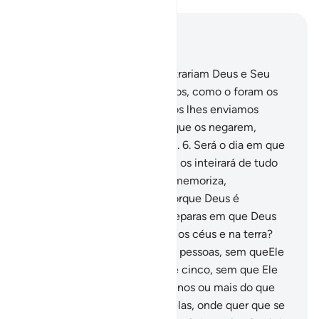
Leia no contexto
Capítulo 58, Página 543, Juz 28
5
.
Sabei que aqueles que contrariam Deus e Seu
Mensageiro serão exterminados, como o foram os
seus antepassados; porisso Nós lhes enviamos
lúcidos versículos e, aqueles que os negarem,
sofrerão um afrontoso castigo.
6
.
Será o dia em que
Deus os ressuscitará a todos e os inteirará de tudo
quanto tiverem feito. Deus o memoriza,
enquantoeles o esquecem, porque Deus é
Testemunha de tudo.
7
.
Não reparas em que Deus
conhece tudo quanto existe nos céus e na terra?
Não há confidência entre três pessoas, sem queEle
seja a Quarta delas; nem entre cinco, sem que Ele
seja a sexta; nem que haja menos ou mais do que
isso, sem que Eleesteja com elas, onde quer que se