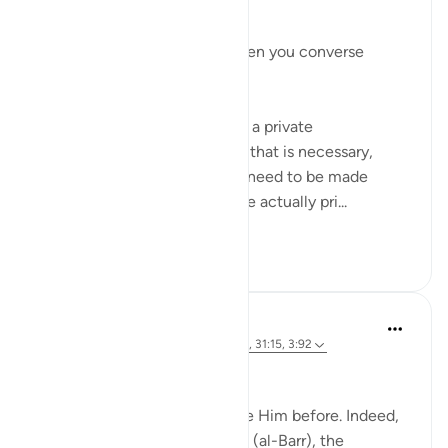
há 4 anos
·
Referência
ayah 58:9
يَا أَيُّهَا الَّذِينَ آمَنُوا
O you who have believed, when you converse
privately...
Meaning when you must hold a private
conversation, and sometimes that is necessary,
because everything does not need to be made
public. And certain matters are actually pri...
Ver mais
27
5
J Yousef
há 4 anos
·
Referência
ayah 52:28, 58:9, 31:15, 3:92
Allah (swt) says in the Qur’an:
'Indeed, we used to supplicate Him before. Indeed,
it is He who is the Beneficent (al-Barr), the