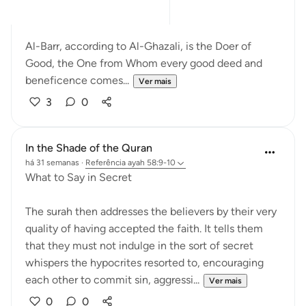
Merciful.' [52:28]
Al-Barr, according to Al-Ghazali, is the Doer of
Good, the One from Whom every good deed and
beneficence comes...
Ver mais
3
0
In the Shade of the Quran
há 31 semanas
·
Referência
ayah 58:9-10
What to Say in Secret
The surah then addresses the believers by their very
quality of having accepted the faith. It tells them
that they must not indulge in the sort of secret
whispers the hypocrites resorted to, encouraging
each other to commit sin, aggressi...
Ver mais
0
0