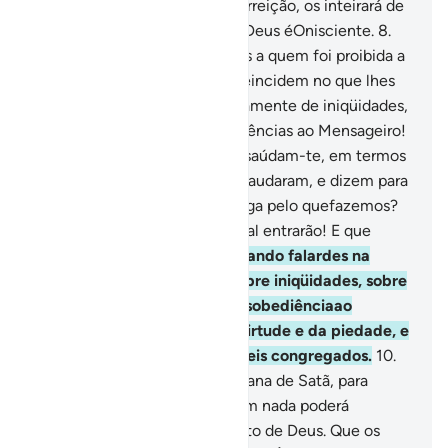
achem. Logo, no Dia da Ressurreição, os inteirará de
tudo quanto fizerem, porque Deus éOnisciente.
8
.
Acaso, não reparaste naqueles a quem foi proibida a
confidência? Não obstante, reincidem no que lhes
foi vedado e falamclandestinamente de iniqüidades,
de hostilidades e de desobediências ao Mensageiro!
E quando se apresentam a ti, saúdam-te, em termos
com os quais Deus jamais te saudaram, e dizem para
si: Por que Deus não nos castiga pelo quefazemos?
Bastar-lhes-á o inferno, no qual entrarão! E que
funesto destino!
9
.
Ó fiéis, quando falardes na
intimidade, não discorrais sobre iniqüidades, sobre
hostilidades, nem sobre a desobediênciaao
Mensageiro; antes, falai da virtude e da piedade, e
temei a Deus, ante Quem sereis congregados.
10
.
Sabei que a confabulação emana de Satã, para
atribular os fiéis. Porém, ele em nada poderá
prejudicá-los sem obeneplácito de Deus. Que os