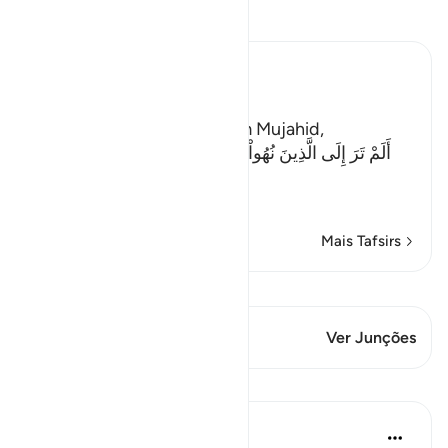
Leia Tafsir
Ibn Kathir (Abridged)
The Evil of the Jews
Ibn Abi Najih reported from Mujahid,
أَلَمْ تَرَ إِلَى الَّذِينَ نُهُواْ عَنِ النَّجْوَى ثُمَّ يَعُودُونَ لِمَا نُهُواْ
عَنْهُ
(Have
…
Leia mais
Mais Tafsirs
Ver Qiraat
Este versículo tem 1 Junções
Ver Junções
Lições
Taimiyyah Zubair