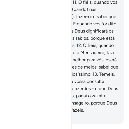
fiéis se encomendem a Deus!
11
.
Ó fiéis, quando vos
for dito para que vos aperteis, (dando) nas
assembléias (lugar aos demais), fazei-o; e sabei que
Deusvos dará lugar no Paraíso! E quando vos for dito
que vos levanteis, fazei-o, pois Deus dignificará os
fiéis, dentre vós, assimcomo os sábios, porque está
inteirado de tudo quanto fazeis.
12
.
Ó fiéis, quando
fordes consultar privativamente o Mensageiro, fazei
antes uma caridade; isso será melhor para vós; eserá
mais puro; porém, se carecerdes de meios, sabei que
Deus é Indulgente, Misericordiosíssimo.
13
.
Temeis,
acaso, fazer caridade, antes da vossa consulta
privativa (a ele)? Mas, se não o fizerdes - e que Deus
vos perdoe-, observai, a oração, pagai o zakat e
obedecei a Deus e ao Seu Mensageiro, porque Deus
está inteirado de tudo quantofazeis.
-
Portuguese Translation( Samir )