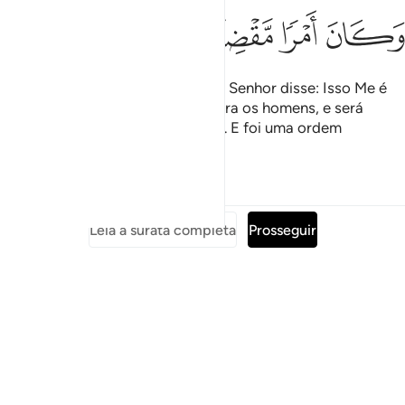
ﲧ
ﲨ
ﲩ
ﲪ
Disse-lhe: Assim será, porque teu Senhor disse: Isso Me é
fácil! E faremos disso um sinal para os homens, e será
umaprova de Nossa misericórdia. E foi uma ordem
inexorável.
Tafsirs
Lições
Reflexões
Leia a surata completa
Prosseguir