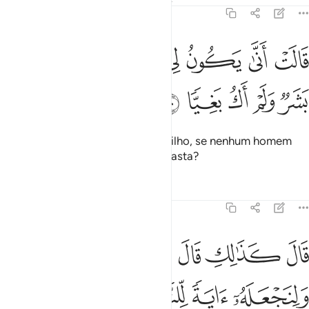
19:20
ﲍ
ﲎ
ﲏ
ﲐ
ﲑ
ﲒ
الت انى يكون لي غلام ولم يمسسني بشر ولم اك بغيا ٢٠
ﲓ
َالَتْ أَنَّىٰ يَكُونُ لِى غُلَـٰمٌۭ وَلَمْ يَمْسَسْنِى بَشَرٌۭ وَلَمْ أَكُ بَغِيًّۭا ٢٠
ﲔ
ﲕ
ﲖ
ﲗ
ﲘ
Disse-lhe: Como poderei ter um filho, se nenhum homem
me tocou e jamais deixei de ser casta?
Tafsirs
Lições
Reflexões
19:21
ﲙ
ﲚ
ﲛ
ﲜ
ﲝ
ﲞ
ﲟﲠ
ال كذالك قال ربك هو علي هين ولنجعله اية للناس ورحمة منا وكان امرا
َالَ كَذَٰلِكِ قَالَ رَبُّكِ هُوَ عَلَىَّ هَيِّنٌۭ ۖ وَلِنَجْعَلَهُۥٓ ءَايَةًۭ لِّلنَّاسِ وَرَح
ﲡ
ﲢ
ﲣ
ﲤ
ﲥﲦ