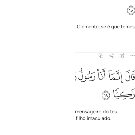
ﲂ
Disse-lhe ela: Guardo-me de ti no Clemente, se é que temes
a Deus.
Tafsirs
Lições
Reflexões
19:19
ﲃ
ﲄ
ﲅ
ﲆ
ﲇ
ال انما انا رسول ربك لاهب لك غلاما زكيا ١٩
ﲈ
ﲉ
ﲊ
َالَ إِنَّمَآ أَنَا۠ رَسُولُ رَبِّكِ لِأَهَبَ لَكِ غُلَـٰمًۭا زَكِيًّۭا ١٩
ﲋ
ﲌ
Explicou-lhe: Sou tão-somente o mensageiro do teu
Senhor, para agraciar-te com um filho imaculado.
Tafsirs
Lições
Reflexões
Qiraat