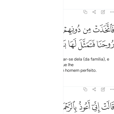
Tafsirs
Lições
Reflexões
19:17
ﱮ
ﱯ
ﱰ
ﱱ
ﱲ
اتخذت من دونهم حجابا فارسلنا اليها روحنا فتمثل لها بشرا سويا ١٧
ﱳ
َٱتَّخَذَتْ مِن دُونِهِمْ حِجَابًۭا فَأَرْسَلْنَآ إِلَيْهَا رُوحَنَا فَتَمَثَّلَ لَهَا بَشَرًۭا س
ﱴ
ﱵ
ﱶ
ﱷ
ﱸ
ﱹ
E colocou uma cortina para ocultar-se dela (da família), e
lhe enviamos o Nosso Espírito, que lhe
apareceupersonificado, como um homem perfeito.
Tafsirs
Lições
Reflexões
19:18
ﱺ
ﱻ
ﱼ
ﱽ
الت اني اعوذ بالرحمان منك ان كنت تقيا ١٨
ﱾ
ﱿ
ﲀ
ﲁ
َالَتْ إِنِّىٓ أَعُوذُ بِٱلرَّحْمَـٰنِ مِنكَ إِن كُنتَ تَقِيًّۭا ١٨