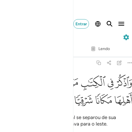
Entrar
19. Maryam
Verso por verso
Lendo
Tradução
: Samir El-Hayek
19:16
ﱣ
ﱤ
ﱥ
ﱦ
ﱧ
اذكر في الكتاب مريم اذ انتبذت من اهلها مكانا شرقيا ١٦
ﱨ
ﱩ
َٱذْكُرْ فِى ٱلْكِتَـٰبِ مَرْيَمَ إِذِ ٱنتَبَذَتْ مِنْ أَهْلِهَا مَكَانًۭا شَرْقِيًّۭا ١٦
ﱪ
ﱫ
ﱬ
ﱭ
E menciona Maria, no Livro, a qual se separou de sua
família, indo para um local que dava para o leste.