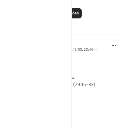
Leia mais lições
Reflexões
ekaterina myachina
há 5 semanas
·
Referência
ayah 91:9, 79:15-33, 20:44
From Recitation to Reflection
Would You Purify Yourself?
Some recitations stay with you.
Isha Prayer · Surah An-Naziʿat (79:15–33)
I thought I knew this passage.
I knew where it was heading.
Pharaoh.
Arrogance.
Downfall.