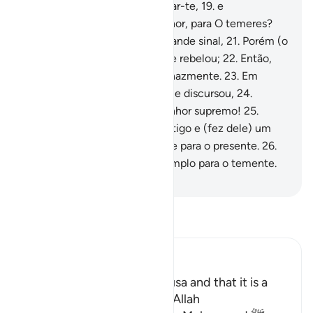
18
.
e dize-lhe: Desejas purificar-te,
19
.
e
encaminhar-te até o teu Senhor, para O temeres?
20
.
E Moisés lhe mostrou o grande sinal,
21
.
Porém (o
Faraó) desmentiu (aquilo) e se rebelou;
22
.
Então,
rechaçou-o, contendendo tenazmente.
23
.
Em
seguida, congregou (a gente) e discursou,
24
.
Proclamando: Sou o vosso senhor supremo!
25
.
Porém, Deus lhe infligiu o castigo e (fez dele) um
exemplo para o outro mundo e para o presente.
26
.
Certamente, nisto há um exemplo para o temente.
-
Portuguese Translation( Samir )
Leia Tafsir
Ibn Kathir (Abridged)
Mentioning the Story of Musa and that it is a
Lesson for Those Who fear Allah