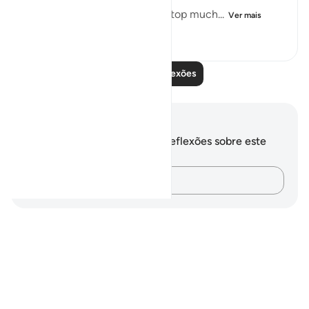
But this recitation made me stop much...
Ver mais
15
2
102
Leia mais reflexões
Anotações e reflexões
Você não tem anotações ou reflexões sobre este
versículo.
Registre suas ideias…