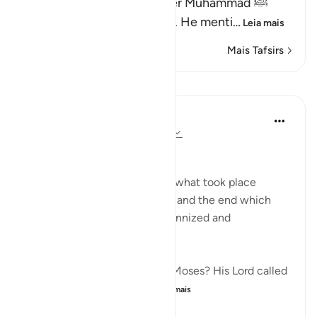
Allah informs His Messenger Muhammad ﷺ
about His Messenger Musa. He menti
…
Leia mais
Mais Tafsirs
Lições
In the Shade of the Quran
há 31 semanas
·
Referência
ayah 79:15
Instructions Given to Moses
Here, we have an account of what took place
between Moses and Pharaoh, and the end which
Pharaoh met after he had tyrannized and
transgressed all bounds:
"Have you heard the story of Moses? His Lord called
out to him in the sacred...
Ver mais
0
0
92