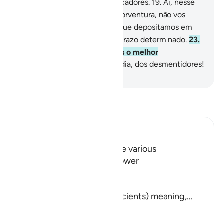
18
.
Assim faremos com os pecadores.
19
.
Ai, nesse
dia, dos desmentidores!
20
.
Porventura, não vos
criamos de líquido débil,
21
.
Que depositamos em
um lugar seguro,
22
.
Até um prazo determinado.
23
.
Que predestinamos? E somos o melhor
Predestinador!
24
.
Ai, nesse dia, dos desmentidores!
-
Portuguese Translation( Samir )
Leia Tafsir
Ibn Kathir (Abridged)
The Call to contemplate the various
Manifestations of Allah's Power
Allah says,
أَلَمْ نُهْلِكِ الاٌّوَّلِينَ
(Did We not destroy the ancients) meaning,
…
Leia mais