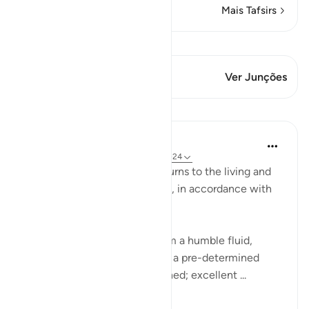
Mais Tafsirs
Ver Qiraat
Este versículo tem 1 Junções
Ver Junções
Lições
In the Shade of the Quran
há 31 semanas
·
Referência
ayah 77:20-24
The next round of the surah turns to the living and
how they are brought into life, in accordance with
elaborate planning:
Have We not created you from a humble fluid,
placing it in a safe lodging for a pre-determined
term? Thus have We determined; excellent ...
Ver mais