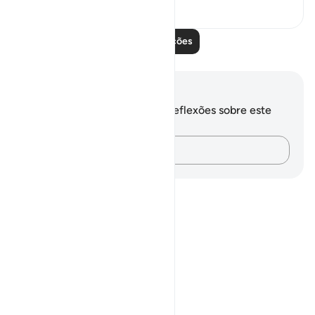
0
0
Leia mais lições
Anotações e reflexões
Você não tem anotações ou reflexões sobre este
versículo.
Registre suas ideias…
Notes
placeholders