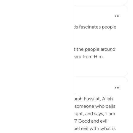
Azem Qasim Masharqa
há 6 anos
·
Referência
ayah 41:33
The power and beauty of words fascinates people
and captures their hearts.
Speak with kindness to attract the people around
you to Allah, and seek the reward from Him.
5
0
361
Abdul Nasir Jangda
há 4 anos
·
Referência
ayah 41:33-34
In the twenty-fourth juz’, in Surah Fussilat, Allah
says: 'Who speaks better than someone who calls
people to Allah, does what is right, and says, ‘I am
one of those devoted to Allah’? Good and evil
cannot be equal. [Prophet], repel evil with what is