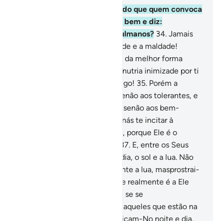
33
.
E quem é mais eloqüente do que quem convoca
(os demais) a Deus, pratica o bem e diz:
Certamente sou um dosmuçulmanos?
34
.
Jamais
poderão equiparar-se a bondade e a maldade!
Retribui (ó Mohammad) o mal da melhor forma
possível, e eis queaquele que nutria inimizade por ti
converter-se-á em íntimo amigo!
35
.
Porém a
ninguém se concederá isso, senão aos tolerantes, e
a ninguém se concederá isso, senão aos bem-
aventurados.
36
.
Quando Satanás te incitar à
discórdia, ampara-te em Deus, porque Ele é o
Oniouvinte, o Sapientíssimo.
37
.
E, entre os Seus
sinais, contam-se a noite e o dia, o sol e a lua. Não
vos prostreis ante o sol nem ante a lua, masprostrai-
vos ante Deus, que os criou, se realmente é a Ele
que quereis adorar.
38
.
Porém, se se
ensoberbecerem, saibam que aqueles que estão na
presença do teu Senhor glorificam-No noite e dia,