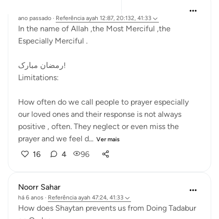
Khadejah Mehmood
ano passado
·
Referência
ayah 12:87, 20:132, 41:33
In the name of Allah ,the Most Merciful ,the
Especially Merciful .
رمضان مبارک!
Limitations:
How often do we call people to prayer especially
our loved ones and their response is not always
positive , often. They neglect or even miss the
prayer and we feel d...
Ver mais
16
4
96
Noorr Sahar
há 6 anos
·
Referência
ayah 47:24, 41:33
How does Shaytan prevents us from Doing Tadabur