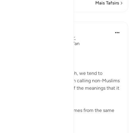
Mais Tafsirs
Lições
Ola Shoubaki
há 3 anos
·
Referência
ayah 41:33, 5:9
Linguistic Gems from the Qur'an
Day Ten: Dawah
When we hear the word dawah, we tend to
automatically associate it with calling non-Muslims
to Islam. But this is only one of the meanings that it
can bear.
Linguistically, دعوة da’wah comes from the same
ro...
Ver mais
0
0
52