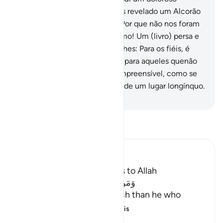
castigo.
44
.
E se houvéssemos revelado um Alcorão
em língua persa, teriam dito: Por que não nos foram
detalhados os versículos? Como! Um (livro) persa e
um (Mensageiro) árabe? Diz-lhes: Para os fiéis, é
orientação e bálsamo; porém, para aqueles quenão
crêem e estão surdos, é incompreensível, como se
fossem chamados (para algo) de um lugar longínquo.
-
Portuguese Translation( Samir )
Leia Tafsir
Ibn Kathir (Abridged)
The Virtue of calling Others to Allah
وَمَنْ أَحْسَنُ قَوْلاً مِّمَّن دَعَآ إِلَى اللَّهِ
(And who is better in speech than he who
invites to Allah,) me
…
Leia mais