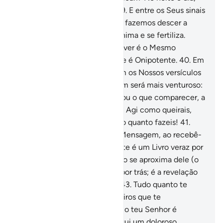
semcontudo se enfadarem.
39
.
E entre os Seus sinais
está a terra árida; mas quando fazemos descer a
água sobre ela, eis que se reanima e se fertiliza.
Certamente, quem az faz reviver é o Mesmo
Vivificador dos mortos, porque é Onipotente.
40
.
Em
verdade, aqueles que negarem os Nossos versículos
não se ocultarão de Nós. Quem será mais venturoso:
o que forprecipitado no fogo ou o que comparecer, a
salvo, no Dia da Ressurreição? Agi como queirais,
mas sabei que Ele bem vêtudo quanto fazeis!
41
.
Aqueles que degenerarem a Mensagem, ao recebê-
la, (não se ocultarão d'Ele). Este é um Livro veraz por
excelência.
42
.
A falsidade não se aproxima dele (o
Livro), nem pela frente, nem por trás; é a revelação
do Prudente, Laudabilíssimo.
43
.
Tudo quanto te
dizem já foi dito aos mensageiros que te
precederam. Saibam eles que o teu Senhor é
Indulgente, maistambém possui um doloroso