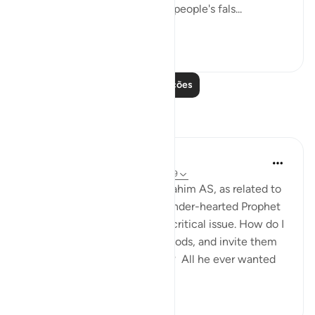
Abraham went straight to his people's fals...
Ver mais
0
0
Leia mais lições
Reflexões
Hammad Fahim
ano passado
·
Referência
ayah 37:84-99
When we study the life of Ibrahim AS, as related to
us by Allah SWT, we find a tender-hearted Prophet
who is concerned about one critical issue. How do I
get people to abandon false gods, and invite them
to the worship of Allah alone? All he ever wanted
was f...
Ver mais
24
5