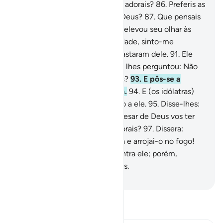
e ao seu povo: Que é isso que adorais?
86
.
Preferis as
falsas divindades, em vez de Deus?
87
.
Que pensais
do Senhor do Universo?
88
.
E elevou seu olhar às
estrelas,
89
.
Dizendo: Em verdade, sinto-me
enfermo!
90
.
Então eles se afastaram dele.
91
.
Ele
virou-se para os ídolos deles e lhes perguntou: Não
comeis?
92
.
Por que não falais?
93
.
E pôs-se a
destruí-los com a mão direita.
94
.
E (os idólatras)
regressaram, apressados, junto a ele.
95
.
Disse-lhes:
Adorais o que esculpis,
96
.
Apesar de Deus vos ter
criado, bem como o que elaborais?
97
.
Dissera:
Preparai para ele uma fogueira e arrojai-o no fogo!
98
.
E intentaram conspirar contra ele; porém,
fizemo-los os mais humilhados.
-
Portuguese Translation( Samir )
Leia Tafsir