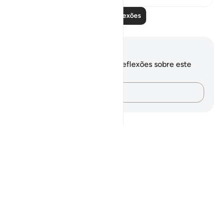
Leia mais reflexões
Anotações e reflexões
Você não tem anotações ou reflexões sobre este
versículo.
Registre suas ideias…
Notes
placeholders
close