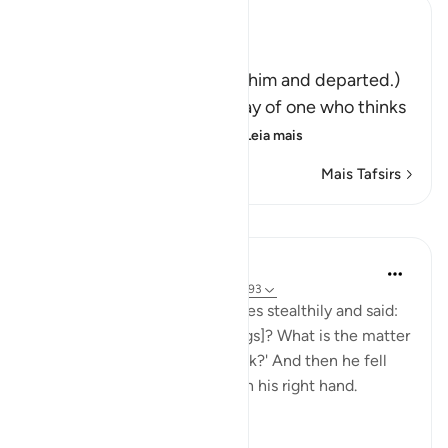
Ibn Kathir (Abridged)
فَتَوَلَّوْاْ عَنْهُ مُدْبِرِينَ
(So they turned away from him and departed.)
Qatadah said, "The Arabs say of one who thinks
deeply that he is looking
…
Leia mais
Mais Tafsirs
Lições
In the Shade of the Quran
há 31 semanas
·
Referência
ayah 37:91-93
He then approached the deities stealthily and said:
'Will you not eat [your offerings]? What is the matter
with you that you do not speak?' And then he fell
upon them, smiting them with his right hand.
(Verses 91-93)