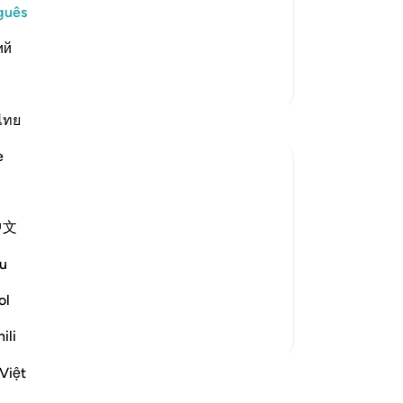
e another in the arena of Resurrection,
pr
guês
vels of Hell:
cas
وَإِذْ يَت
…
ий
Leia mais
se
co
Mais Tafsirs
tr
er
ไทย
en
e
ab
po
ing. Thus shall We deal with all the guilty
ap
中文
me
do
u
ime it sounds like a sentence announced
pel
..
-
Po
Ver mais
ol
ili
An
Vo
Việt
ões
ver