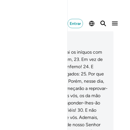
Entrar
ia no contexto
ítulo 37, Página 447, Juz 23
.
(E será dito aos anjos): Congregai os iníquos com
as esposas e tudo quanto adoravam,
23
.
Em vez de
us, e conduzi-os até à senda do inferno!
24
.
E
tende-os lá, porque serão interrogados:
25
.
Por que
o vos socorreis mutuamente?
26
.
Porém, nesse dia,
bmeter-se-ão (ao juízo).
27
.
E começarão a reprovar-
 reciprocamente.
28
.
Dirão: Fostes vós, os da mão
eita, que usáveis vir a nós.
29
.
Responder-lhes-ão
us sedutores): Qual! Não fostes fiéis!
30
.
E não
ercemos autoridade alguma sobre vós. Ademais,
is transgressores.
31
.
E a palavra de nosso Senhor