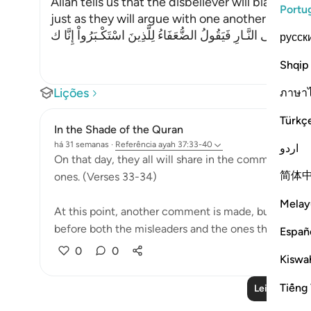
Allah tells us that the disbeliever will blame on
Portu
just as they will argue with one another in the le
َحَآجُّونَ فِى النَّـارِ فَيَقُولُ الضُّعَفَاءُ لِلَّذِينَ اسْتَكْـبَرُواْ إِنَّا ك
русск
Shqip
Lições
ภาษา
Türkç
In the Shade of the Quran
há 31 semanas
·
Referência
ayah 37:33-40
اردو
On that day, they all will share in the common suffer
简体
ones. (Verses 33-34)
Melay
At this point, another comment is made, but this t
before both the misleaders and the ones they led as.
Españ
0
0
Kiswah
Tiếng 
Leia mais liç