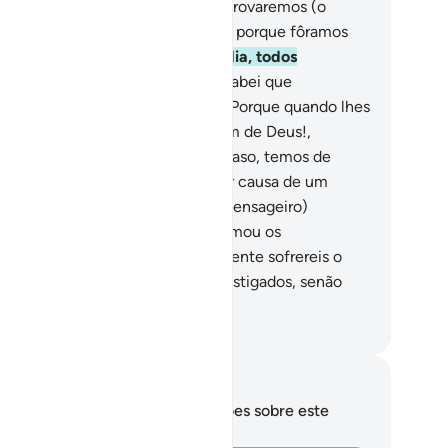
ovou ser verdadeira sobre nós, e provaremos (o
tigo).
32
.
Seduzimos-vos, então, porque fôramos
duzidos.
33
.
Em verdade, nesse dia, todos
mpartilharão do tormento.
34
.
Sabei que
ataremos assim os pecadores.
35
.
Porque quando lhes
a dito: Não há mais divindade além de Deus!,
soberbeciam-se.
36
.
E diziam: Acaso, temos de
andonar as nossas divindades, por causa de um
eta possesso?
37
.
Qual! Mas (o Mensageiro)
resentou-lhes a Verdade e confirmou os
nsageiros anteriores.
38
.
Certamente sofrereis o
loroso castigo.
39
.
E não sereis castigados, senão
o que tiverdes feito.
rtuguese Translation( Samir )
otações e reflexões
cê não tem anotações ou reflexões sobre este
sículo.