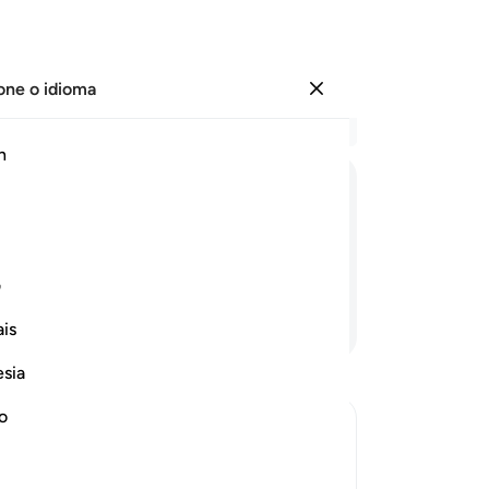
one o idioma
Entrar
Le
h
Cap
22
ﱷ
ﱸ
ﱹ
ﱺ
ﱻ
ﱼ
su
De
do tormento.
de
ف
nã
Continue lendo
is
su
se
esia
dir
(se
no
ex
rrection
ére