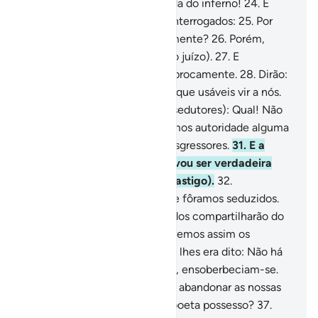
Deus, e conduzi-os até à senda do inferno!
24
.
E
detende-os lá, porque serão interrogados:
25
.
Por
que não vos socorreis mutuamente?
26
.
Porém,
nesse dia, submeter-se-ão (ao juízo).
27
.
E
começarão a reprovar-se reciprocamente.
28
.
Dirão:
Fostes vós, os da mão direita, que usáveis vir a nós.
29
.
Responder-lhes-ão (seus sedutores): Qual! Não
fostes fiéis!
30
.
E não exercemos autoridade alguma
sobre vós. Ademais, éreis transgressores.
31
.
E a
palavra de nosso Senhor provou ser verdadeira
sobre nós, e provaremos (o castigo).
32
.
Seduzimos-vos, então, porque fôramos seduzidos.
33
.
Em verdade, nesse dia, todos compartilharão do
tormento.
34
.
Sabei que trataremos assim os
pecadores.
35
.
Porque quando lhes era dito: Não há
mais divindade além de Deus!, ensoberbeciam-se.
36
.
E diziam: Acaso, temos de abandonar as nossas
divindades, por causa de um poeta possesso?
37
.