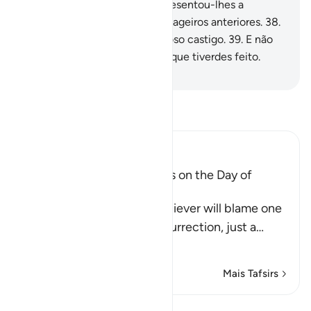
Qual! Mas (o Mensageiro) apresentou-lhes a
Verdade e confirmou os mensageiros anteriores.
38
.
Certamente sofrereis o doloroso castigo.
39
.
E não
sereis castigados, senão pelo que tiverdes feito.
-
Portuguese Translation( Samir )
Leia Tafsir
Ibn Kathir (Abridged)
The arguing of the Idolators on the Day of
Resurrection
Allah tells us that the disbeliever will blame one
another in the arena of Resurrection, just a
…
Leia mais
Mais Tafsirs
Lições