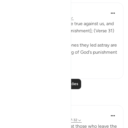
In the Shade of the Quran
há 31 semanas
·
Referência
ayah 37:31
Now our Lord's word has come true against us, and
we are bound to taste [the punishment]; (Verse 31)
Both the misleaders and the ones they led astray are
in the same position, deserving of God's punishment
for not heeding the warnings.
0
0
Leia mais lições
Reflexões
tareq abed
há 8 anos
·
Referência
ayah 33:13, 37:27-32
One lesson to draw from is that those who leave the