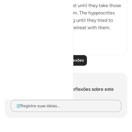
obedience of Allah will not rest until they take those
who are on his obedience them. The hypprocrites
here couldnt stop at retreating until they tried to
convince the companions to retreat with them.
Maybe t...
Ver mais
1
0
Leia mais reflexões
Anotações e reflexões
Você não tem anotações ou reflexões sobre este
versículo.
Registre suas ideias…