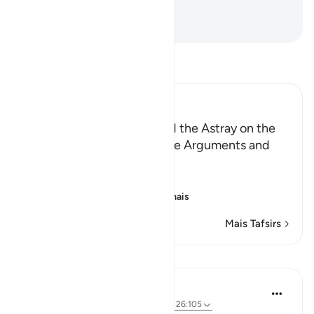
Misericordiosíssimo.
-
Portuguese Translation( Samir )
Leia Tafsir
Ibn Kathir (Abridged)
Those Who have Taqwa and the Astray on the
Day of Resurrection, and the Arguments and
Sorrow of the Erring
وَأُزْلِفَتِ الْجَنَّةُ
(And Paradise will be
…
Leia mais
Mais Tafsirs
Lições
Abu Eesa
há 5 anos
·
Referência
ayah 26:90-103, 26:105