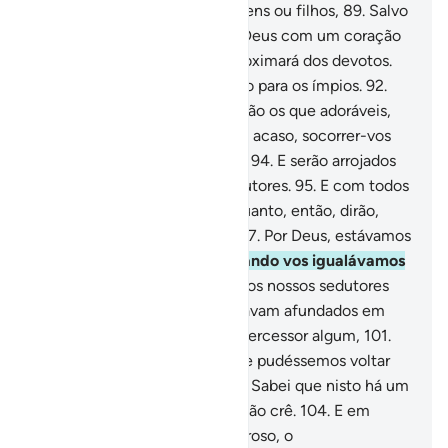
Dia em que de nada valerão bens ou filhos,
89
.
Salvo
para quem comparecer ante Deus com um coração
sincero.
90
.
E o Paraíso se aproximará dos devotos.
91
.
E o inferno será descoberto para os ímpios.
92
.
Então lhes será dito: Onde estão os que adoráveis,
93
.
Em vez de Deus? Poderão, acaso, socorrer-vos
ou socorrem-se a si mesmos?
94
.
E serão arrojados
nele, juntamente com os sedutores.
95
.
E com todos
os exércitos de Lúcifer.
96
.
Quanto, então, dirão,
enquanto disputam entre si:
97
.
Por Deus, estávamos
em um evidente erro,
98
.
Quando vos igualávamos
ao Senhor do Universo.
99
.
E os nossos sedutores
eram apenas aqueles que estavam afundados em
pecados.
100
.
E não temos intercessor algum,
101
.
Nem amigo íntimo.
102
.
Ah, se pudéssemos voltar
atrás!, seríamos dos fiéis!
103
.
Sabei que nisto há um
sinal; porém, a maioria deles não crê.
104
.
E em
verdade, teu Senhor é o Poderoso, o