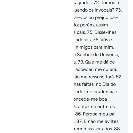
ídolos, aos quais estamos consagrados.
72
.
Tornou a
perguntar: Acaso vos ouvem quando os invocais?
73
.
Ou, por outra, podem beneficiar-vos ou prejudicar-
vos?
74
.
Responderam-lhe: Não; porém, assim
encontramos a fazer os nossos pais.
75
.
Disse-lhes:
Porém, reparais, acaso, no que adorais,
76
.
Vós e
vossos antepassados?
77
.
São inimigos para mim,
coisa que não acontece com o Senhor do Universo,
78
.
Que me criou e me ilumina.
79
.
Que me dá de
comer e beber.
80
.
Que, se eu adoecer, me curará.
81
.
Que me dará a morte e então me ressuscitará.
82
.
E que, espero perdoará as minhas faltas, no Dia do
Juízo.
83
.
Ó Senhor meu, concede-me prudência e
junta-me aos virtuosos!
84
.
Concede-me boa
reputação na posteridade.
85
.
Conta-me entre os
herdeiros do Jardim do Prazer.
86
.
Perdoa meu pai,
porque foi um dos extraviados.
87
.
E não me aviltes,
no dia em que (os homens) forem ressuscitados.
88
.