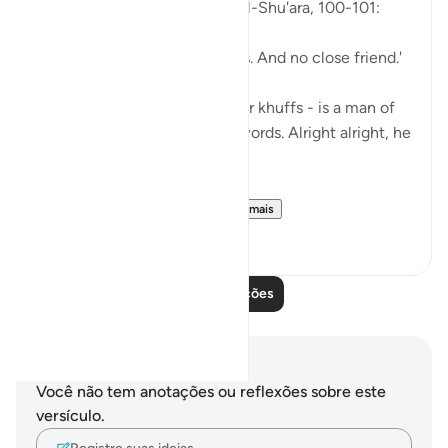
So, Allah jalla wa 'ala says in al-Shu'ara, 100-101:
'Now we have no intercessors. And no close friend.'
My Dad - God bless his leather khuffs - is a man of
few words. Like, *very* few words. Alright alright, he
doesn't talk at all.
But the single piece of ...
Ver mais
13
2
Leia mais lições
Anotações e reflexões
Você não tem anotações ou reflexões sobre este
versículo.