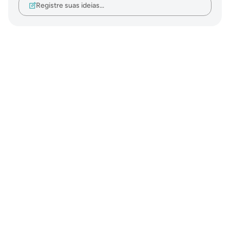
Registre suas ideias…
Notes
placeholders
close