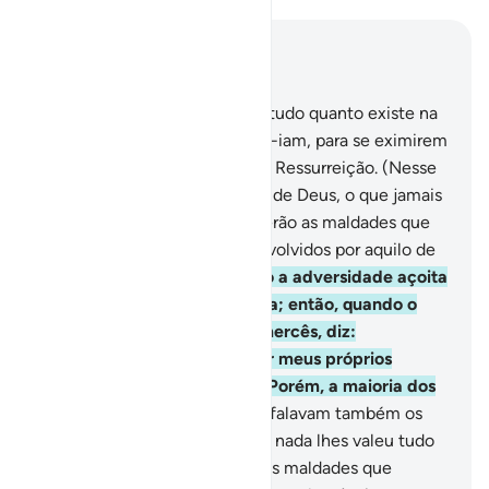
Leia no contexto
Capítulo 39, Página 464, Juz 24
47
.
Se os iníquos possuíssem tudo quanto existe na
terra e outro tanto mais, dá-lo-iam, para se eximirem
do horríveltormento no Dia da Ressurreição. (Nesse
dia) aparecer-lhes-á, da parte de Deus, o que jamais
esperavam.
48
.
E lhes aparecerão as maldades que
tiverem cometido, e serão envolvidos por aquilo de
que escarneciam.
49
.
Quando a adversidade açoita
o homem, eis que Nos implora; então, quando o
agraciamos com as Nossas mercês, diz:
Certamente que as logrei por meus próprios
méritos! Qual! É uma prova! Porém, a maioria dos
humanos o ignora.
50
.
Assim falavam também os
seus antepassados; porém, de nada lhes valeu tudo
quanto haviam lucrado.
51
.
E as maldades que