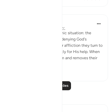
Lições
In the Shade of the Quran
há 31 semanas
·
Referência
ayah 39:49
Here is a description of an ironic situation: the
unbelievers are outspoken in denying God's
oneness, yet when they suffer affliction they turn to
none but Him, praying earnestly for His help. When
He bestows His grace on them and removes their
affliction, the...
Ver mais
0
0
Leia mais lições
Reflexões
Sana Hamdan