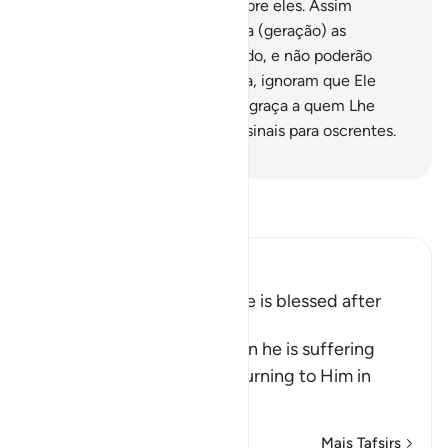
haviam cometido recaíram sobre eles. Assim
recairão sobre os iníquos desta (geração) as
maldadesque tiverem cometido, e não poderão
desafiar (Deus).
52
.
Porventura, ignoram que Ele
prodigaliza ou restringe a Sua graça a quem Lhe
apraz? Por certo que nisto há sinais para oscrentes.
-
Portuguese Translation( Samir )
Leia Tafsir
Ibn Kathir (Abridged)
How Man changes when He is blessed after
suffering Harm
Allah tells us how man, when he is suffering
from harm, prays to Allah, turning to Him in
repen
…
Leia mais
Mais Tafsirs