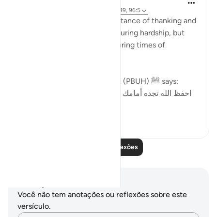
há 3 anos
·
Referência
ayah 20:114, 39:49, 96:5
In this ayah, we see the importance of thanking and
reaching out to Allah (SWT) during hardship, but
most importantly the same during times of
blessings.
In part of a hadith the Prophet (PBUH) ﷺ says:
احفظ الله تجده أمامك تعرف إلى الله في الرخاء، يعرفك
في الش...
Ver mais
5
1
Leia mais reflexões
Anotações e reflexões
Você não tem anotações ou reflexões sobre este
versículo.