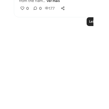
from the flam...
Ver mais
0
0
177
Leia mais liç
Notes
placeholders
close