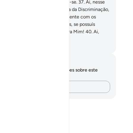
m lhes será permitido escusarem-se.
37
.
Ai, nesse
a, dos desmentidores!
38
.
Eis o Dia da Discriminação,
 que vos congregaremos, juntamente com os
ssos antepassados!
39
.
Assim, pois, se possuís
guma conspiração, conspirai contra Mim!
40
.
Ai,
sse dia, dos desmentidores!
rtuguese Translation( Samir )
otações e reflexões
cê não tem anotações ou reflexões sobre este
sículo.
Registre suas ideias…