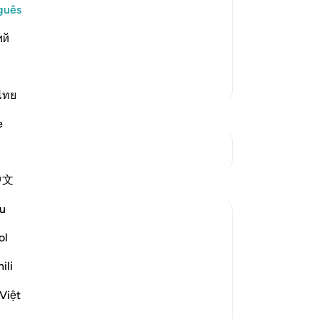
the final abode, the recompense,
Ne
guês
ent it will be said to them:
di
ий
em
vo
al
Mais Tafsirs
ne
ไทย
-
Po
e
An
Ver Junções
Vo
中文
ver
u
ol
ili
hadow to which the guilty are told to go.
Việt
w, because it is "giving no shade, nor relief