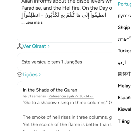
Allah informs about the disbelievers who deny 
Portu
Paradise, and the Hellfire. On the Day of Judgem
انطَلِقُواْ إِلَى مَا كُنتُمْ بِهِ تُكَذِّبُونَ - انطَلِقُواْ إِ
русск
…
Leia mais
Shqip
ภาษา
Ver Qiraat
Türkç
Este versículo tem 1 Junções
اردو
简体
Lições
Melay
In the Shade of the Quran
há 31 semanas
·
Referência
ayah 77:30-34
Españ
"Go to a shadow rising in three columns." (Verse 30)
Kiswah
The smoke of hell rises in three columns, giving a s
Tiếng 
Yet the scorch of the flame is better than this shado