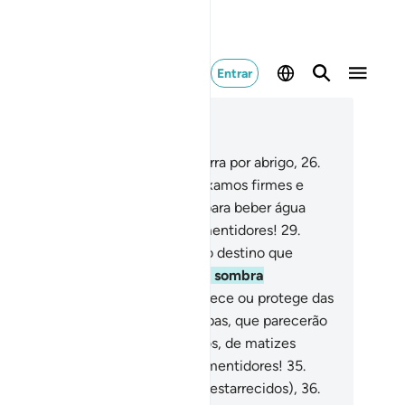
Entrar
ia no contexto
ítulo 77, Página 581, Juz 29
.
Porventura, não destinamos a terra por abrigo,
26
.
s vivos e dos mortos,
27
.
Onde fixamos firmes e
evadas montanhas, e vos demos para beber água
tável?
28
.
Ai, nesse dia, dos desmentidores!
29
.
r-lhes-á dito): Dirigi-vos, pois, ao destino que
stumáveis negar!
30
.
Dirigi-vos à sombra
ifurcada,
31
.
Que com nada guarnece ou protege das
amas!
32
.
Sabei que arrojará chispas, que parecerão
telos,
33
.
Semelhantes a camelos, de matizes
arelos.
34
.
Ai, nesse dia, dos desmentidores!
35
.
e será o dia em que não falarão (estarrecidos),
36
.