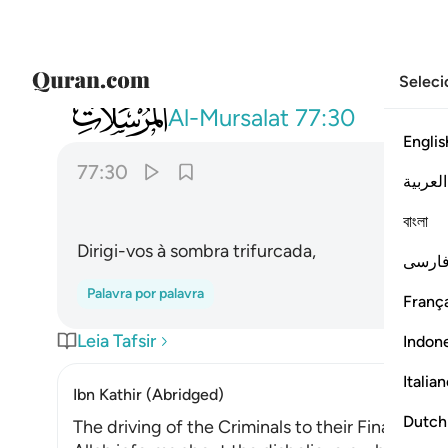
Seleci
077
انطلقوا الى ظل ذي ثلاث شعب ٣٠
Al-Mursalat
77:30
Englis
77:30
العربية
বাংলা
Dirigi-vos à sombra trifurcada,
ارسی
Palavra por palavra
França
Leia Tafsir
Indon
Italia
Ibn Kathir (Abridged)
Dutch
The driving of the Criminals to their Final Abod