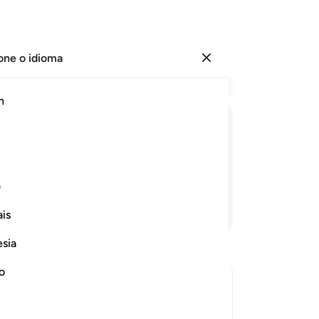
one o idioma
Entrar
Le
h
Cap
25
ﱳ
ﱴ
ﱵ
ﱶ
ﱷ
ﱸ
ﱹ
Do
el
po
ف
(Se
Continue lendo
is
co
tr
esia
ch
cas
no
am
e in Hell and how it will be done
Ess