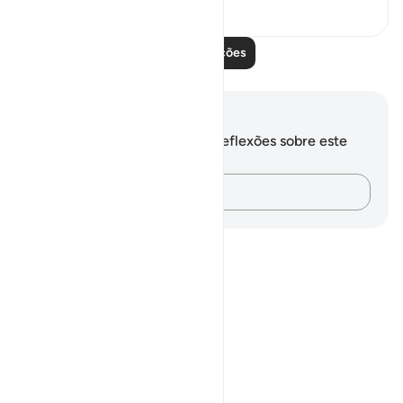
0
0
Leia mais lições
Anotações e reflexões
Você não tem anotações ou reflexões sobre este
versículo.
Registre suas ideias…
Notes
placeholders