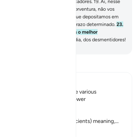
18
.
Assim faremos com os pecadores.
19
.
Ai, nesse
dia, dos desmentidores!
20
.
Porventura, não vos
criamos de líquido débil,
21
.
Que depositamos em
um lugar seguro,
22
.
Até um prazo determinado.
23
.
Que predestinamos? E somos o melhor
Predestinador!
24
.
Ai, nesse dia, dos desmentidores!
-
Portuguese Translation( Samir )
Leia Tafsir
Ibn Kathir (Abridged)
The Call to contemplate the various
Manifestations of Allah's Power
Allah says,
أَلَمْ نُهْلِكِ الاٌّوَّلِينَ
(Did We not destroy the ancients) meaning,
…
Leia mais