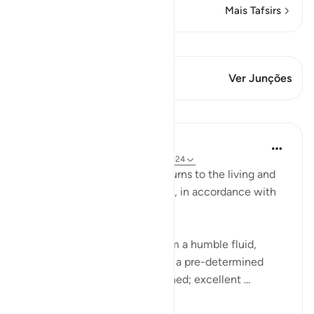
Mais Tafsirs
Ver Qiraat
Este versículo tem 1 Junções
Ver Junções
Lições
In the Shade of the Quran
há 31 semanas
·
Referência
ayah 77:20-24
The next round of the surah turns to the living and
how they are brought into life, in accordance with
elaborate planning:
Have We not created you from a humble fluid,
placing it in a safe lodging for a pre-determined
term? Thus have We determined; excellent ...
Ver mais