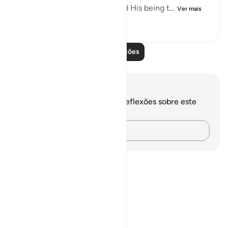
confirming God's oneness and His being t...
Ver mais
0
0
64
Leia mais lições
Anotações e reflexões
Você não tem anotações ou reflexões sobre este
versículo.
Registre suas ideias…