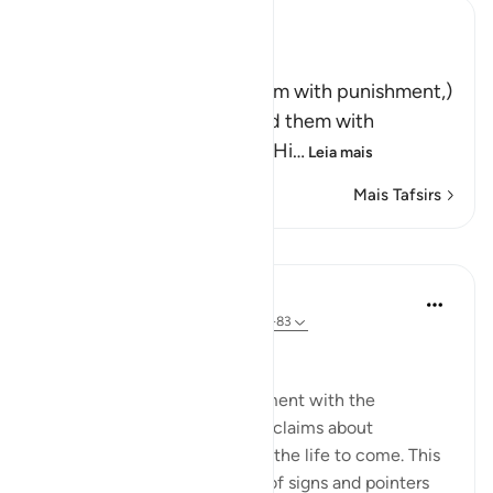
Ibn Kathir (Abridged)
وَلَقَدْ أَخَذْنَـهُمْ بِالْعَذَابِ
(And indeed We seized them with punishment,)
means, `We tried and tested them with
difficulties and calamities.' Hi
…
Leia mais
Mais Tafsirs
Lições
In the Shade of the Quran
há 32 semanas
·
Referência
ayah 23:81-83
Questions with One Answer
The surah now stops its argument with the
unbelievers, and reports their claims about
resurrection and reckoning in the life to come. This
discussion follows a long list of signs and pointers