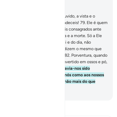
Leia no contexto
Capítulo 23, Página 347, Juz 18
78
.
Ele foi quem vos criou o ouvido, a vista e o
coração. Quão pouco Lhe agradeceis!
79
.
Ele é quem
vos multiplica, na terra, e sereis consagrados ante
Ele.
80
.
E Ele é Quem dá a vida e a morte. Só a Ele
pertence a alternação da notei e do dia, não
raciocinais?
81
.
Ao contrário, dizem o mesmo que
diziam os seus antepassados:
82
.
Porventura, quando
morrermos e nos tivermos convertido em ossos e pó,
seremos ressuscitados?
83
.
Havia-nos sido
prometido o mesmo, tanto a nós como aos nossos
antepassados; porém, isso é não mais do que
fábulasdos primitivos.
-
Portuguese Translation( Samir )
Leia Tafsir