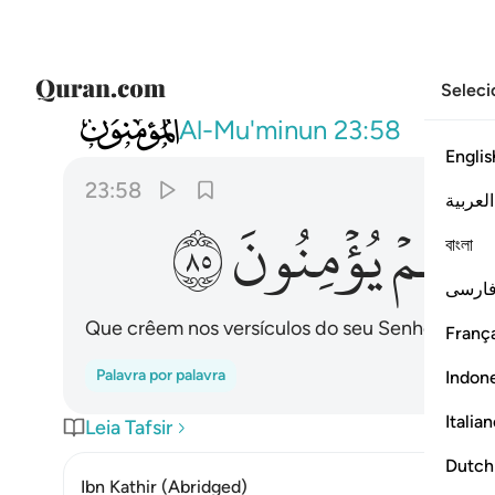
Seleci
023
والذين هم بايات ربهم يومنون ٥٨
Al-Mu'minun
23:58
Englis
23:58
العربية
٥٨
يُؤۡمِنُونَ
رَبِّهِمۡ
বাংলা
ارسی
Que crêem nos versículos do seu Senhor;
França
Palavra por palavra
Indon
Italia
Leia Tafsir
Dutch
Ibn Kathir (Abridged)