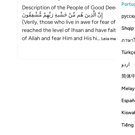
Portu
Description of the People of Good Deeds
إِنَّ الَّذِينَ هُم مِّنْ خَشْيةِ رَبِّهِمْ مُّشْفِقُونَ
русск
(Verily, those who live in awe for fear of their
Shqip
reached the level of Ihsan and have faith and do
of Allah and fear Him and His hi
…
Leia mais
ภาษา
Türkç
اردو
简体
Melay
Españ
Kiswah
Tiếng 
Notes