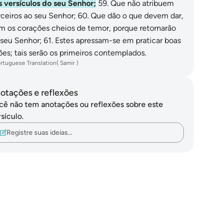
s versículos do seu Senhor;
59
.
Que não atribuem
rceiros ao seu Senhor;
60
.
Que dão o que devem dar,
m os corações cheios de temor, porque retornarão
 seu Senhor;
61
.
Estes apressam-se em praticar boas
ões; tais serão os primeiros contemplados.
rtuguese Translation( Samir )
otações e reflexões
cê não tem anotações ou reflexões sobre este
sículo.
Registre suas ideias…