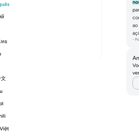
no
guês
pa
ий
co
 Lord;) means, even though they have
ao
 righteous deeds, they are still in awe
aç
-
Po
ไทย
Mais Tafsirs
e
An
Vo
ver
中文
u
ol
ili
Việt