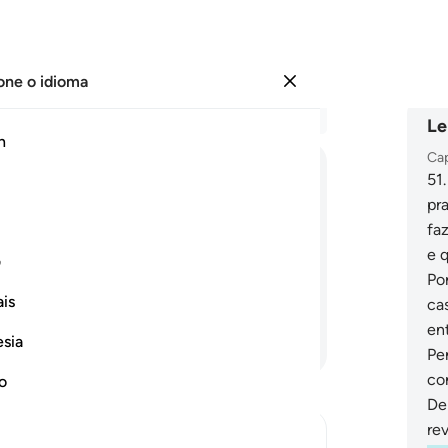
one o idioma
Entrar
Le
h
Cap
51
وَٱلَّذِينَ
هُم
بِـَٔايَٰتِ
pr
faz
e 
ف
Po
is
ca
en
Continue lendo
esia
Pe
co
no
De
re