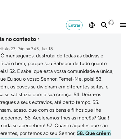
Entrar
ia no contexto
ítulo 23, Página 345, Juz 18
.
Ó mensageiros, desfrutai de todas as dádivas e
aticai o bem, porque sou Sabedor de tudo quanto
eis!
52
.
E sabei que esta vossa comunidade é única,
que Eu sou o vosso Senhor. Temei-Me, pois!
53
.
rém, os povos se dividiram em diferentes seitas, e
sa se satisfazia com a sua crença.
54
.
Deixa-os
tregues a seus extravios, até certo tempo.
55
.
nsam, acaso, que com os bens e filhos que lhe
ncedemos,
56
.
Aceleramos-lhes as mercês? Qual!
 nada se apercebem!
57
.
Quanto àqueles que são
verentes, por temos ao seu Senhor;
58
.
Que crêem