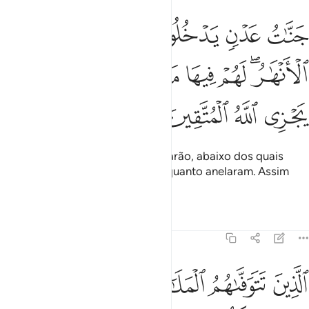
ﲓ
ﲔ
ﲕ
ﲖ
ﲗ
ﲘ
نات عدن يدخلونها تجري من تحتها الانهار لهم فيها ما يشاءون كذالك يجزي
َنَّـٰتُ عَدْنٍۢ يَدْخُلُونَهَا تَجْرِى مِن تَحْتِهَا ٱلْأَنْهَـٰرُ ۖ لَهُمْ فِيهَا مَا 
ﲙﲚ
ﲛ
ﲜ
ﲝ
ﲞﲟ
ﲠ
ﲡ
ﲢ
ﲣ
ﲤ
São jardins do Éden em que entrarão, abaixo dos quais
correm os rios, onde terão tudo quanto anelaram. Assim
Deusrecompensará os tementes,
Tafsirs
Lições
Reflexões
16:32
ﲥ
ﲦ
ﲧ
ﲨ
ﲩ
لذين تتوفاهم الملايكة طيبين يقولون سلام عليكم ادخلوا الجنة بما كنتم ت
لَّذِينَ تَتَوَفَّىٰهُمُ ٱلْمَلَـٰٓئِكَةُ طَيِّبِينَ ۙ يَقُولُونَ سَلَـٰمٌ عَلَيْكُمُ ٱدْخُلُوا۟ ٱلْجَنَّةَ بِ