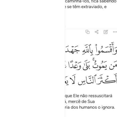
Se anseias (ó Mensageiro) por encaminhá-los, fica sabendo
que Deus não ilumina aqueles que se têm extraviado, e
quenão terão defensores.
Tafsirs
Lições
Reflexões
Qiraat
16:38
ﲓ
ﲔ
ﲕ
ﲖ
ﲗ
ﲘ
ﲙ
اقسموا بالله جهد ايمانهم لا يبعث الله من يموت بلى وعدا عليه حقا ولاكن
َأَقْسَمُوا۟ بِٱللَّهِ جَهْدَ أَيْمَـٰنِهِمْ ۙ لَا يَبْعَثُ ٱللَّهُ مَن يَمُوتُ ۚ بَلَىٰ وَعْدًا عَلَيْه
ﲚ
ﲛﲜ
ﲝ
ﲞ
ﲟ
ﲠ
ﲡ
ﲢ
ﲣ
ﲤ
ﲥ
ﲦ
E juraram por Deus solenemente que Ele não ressuscitará
os mortos. Qual! Ressuscitá-los-á, mercê de Sua
infalívelpromessa! Porém, a maioria dos humanos o ignora.