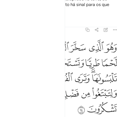
variegadas cores. Certamente nisto há sinal para os que
meditam.
Tafsirs
Lições
Reflexões
16:14
ﲪ
ﲫ
ﲬ
ﲭ
ﲮ
ﲯ
هو الذي سخر البحر لتاكلوا منه لحما طريا وتستخرجوا منه حلية تلبسون
َهُوَ ٱلَّذِى سَخَّرَ ٱلْبَحْرَ لِتَأْكُلُوا۟ مِنْهُ لَحْمًۭا طَرِيًّۭا وَتَسْتَخْرِجُوا۟ مِنْهُ حِلْيَةًۭ تَلْبَس
ﲰ
ﲱ
ﲲ
ﲳ
ﲴ
ﲵﲶ
ﲷ
ﲸ
ﲹ
ﲺ
ﲻ
ﲼ
ﲽ
ﲾ
ﲿ
ﳀ