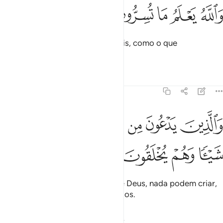
ﱨ
ﱩ
ﱪ
الله يعلم ما تسرون وما تعلنون ١٩
ﱫ
ﱬ
ﱭ
ﱮ
َٱللَّهُ يَعْلَمُ مَا تُسِرُّونَ وَمَا تُعْلِنُونَ ١٩
Deus conhece tanto o que ocultais, como o que
manifestais.
Tafsirs
Lições
Reflexões
16:20
ﱯ
ﱰ
ﱱ
ﱲ
ﱳ
ﱴ
الذين يدعون من دون الله لا يخلقون شييا وهم يخلقون ٢٠
ﱵ
َٱلَّذِينَ يَدْعُونَ مِن دُونِ ٱللَّهِ لَا يَخْلُقُونَ شَيْـًۭٔا وَهُمْ يُخْلَقُونَ ٢٠
ﱶ
ﱷ
ﱸ
ﱹ
E os que eles invocam, em vez de Deus, nada podem criar,
posto que eles mesmos são criados.
Tafsirs
Lições
Reflexões
Qiraat