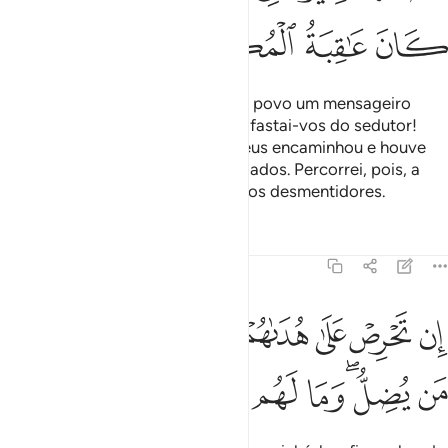
ﱿ
ﲀ
ﲁ
ﲂ
Em verdade, enviamos para cada povo um mensageiro
(com a ordem): Adorai a Deus e afastai-vos do sedutor!
Porém, houve entre eles quem Deus encaminhou e houve
aqueles que mereceram ser desviados. Percorrei, pois, a
terra, e observaiqual foi a sorte dos desmentidores.
Tafsirs
Lições
Reflexões
16:37
ﲃ
ﲄ
ﲅ
ﲆ
ﲇ
ﲈ
ﲉ
ﲊ
ن تحرص على هداهم فان الله لا يهدي من يضل وما لهم من ناصرين ٣٧
ِن تَحْرِصْ عَلَىٰ هُدَىٰهُمْ فَإِنَّ ٱللَّهَ لَا يَهْدِى مَن يُضِلُّ ۖ وَمَا لَهُم مِّن نَّـٰصِرِينَ ٣٧
ﲋ
ﲌﲍ
ﲎ
ﲏ
ﲐ
ﲑ
ﲒ