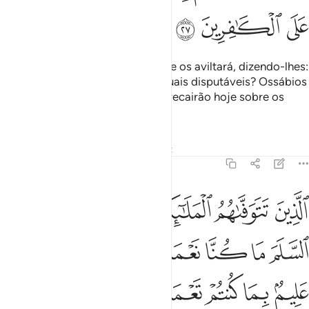
ﱕ
ﱖ
ﱗ
Então, no Dia da Ressurreição, Ele os aviltará, dizendo-lhes:
Onde estão os parceiros pelos quais disputáveis? Ossábios
dirão: O aviltamento e o castigo recairão hoje sobre os
incrédulos,
Tafsirs
Lições
Reflexões
Qiraat
16:28
ﱘ
ﱙ
ﱚ
ﱛ
ﱜﱝ
ﱞ
لذين تتوفاهم الملايكة ظالمي انفسهم فالقوا السلم ما كنا نعمل من سوء ب
لَّذِينَ تَتَوَفَّىٰهُمُ ٱلْمَلَـٰٓئِكَةُ ظَالِمِىٓ أَنفُسِهِمْ ۖ فَأَلْقَوُا۟ ٱلسَّلَمَ مَا كُنَّا نَعْ
ﱟ
ﱠ
ﱡ
ﱢ
ﱣ
ﱤﱥ
ﱦﱧ
ﱨ
ﱩ
ﱪ
ﱫ
ﱬ
ﱭ
ﱮ