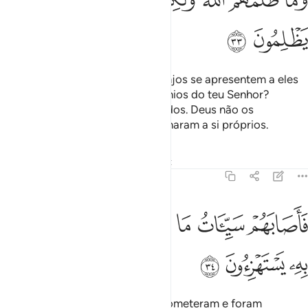
ﳉ
ﳊ
Esperam os incrédulos, que os anjos se apresentem a eles
ou que os surpreendam os desígnios do teu Senhor?
Assimfizeram os seus antepassados. Deus não os
condenou, outrossim eles condenaram a si próprios.
Tafsirs
Lições
Reflexões
Qiraat
16:34
ﳋ
ﳌ
ﳍ
ﳎ
ﳏ
ﳐ
اصابهم سييات ما عملوا وحاق بهم ما كانوا به يستهزيون ٣٤
ﳑ
ﳒ
َأَصَابَهُمْ سَيِّـَٔاتُ مَا عَمِلُوا۟ وَحَاقَ بِهِم مَّا كَانُوا۟ بِهِۦ يَسْتَهْزِءُونَ ٣٤
ﳓ
ﳔ
ﳕ
Receberam o castigo pelo que cometeram e foram