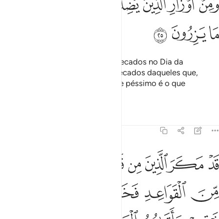
ﲮ
ﲯ
ﲰ
ﲱ
ﲲ
ﲳﲴ
ﲵ
ﲶ
ﲷ
ﲸ
ﲹ
Carregarão com todos os seus pecados no Dia da
Ressurreição, e com parte dos pecados daqueles que,
nesciamente, eles desviaram. Que péssimo é o que
carregarão!
Tafsirs
Lições
Reflexões
16:26
ﲺ
ﲻ
ﲼ
ﲽ
ﲾ
ﲿ
ﳀ
ﳁ
د مكر الذين من قبلهم فاتى الله بنيانهم من القواعد فخر عليهم السق
َدْ مَكَرَ ٱلَّذِينَ مِن قَبْلِهِمْ فَأَتَى ٱللَّهُ بُنْيَـٰنَهُم مِّنَ ٱلْقَوَاعِدِ فَخَرَّ عَلَيْهِمُ ٱ
ﳂ
ﳃ
ﳄ
ﳅ
ﳆ
ﳇ