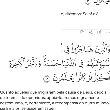
Sabei que quando desejamos algo, dizemos: Seja! e é.
Tafsirs
Lições
Reflexões
Qiraat
16:41
ﲾ
ﲿ
ﳀ
ﳁ
ﳂ
ﳃ
ﳄ
ﳅ
الذين هاجروا في الله من بعد ما ظلموا لنبوينهم في الدنيا حسنة ولاجر الا
َٱلَّذِينَ هَاجَرُوا۟ فِى ٱللَّهِ مِنۢ بَعْدِ مَا ظُلِمُوا۟ لَنُبَوِّئَنَّهُمْ فِى ٱلدُّنْيَا حَسَنَة
ﳆ
ﳇ
ﳈ
ﳉﳊ
ﳋ
ﳌ
ﳍﳎ
ﳏ
ﳐ
ﳑ
ﳒ
Quanto àqueles que migraram pela causa de Deus, depois
de terem sido oprimidos, apoiá-los-emos dignamente
nestemundo, e, certamente, a recompensa do outro mundo
será maior, se quiserem saber.