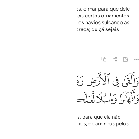
E foi Ele Quem submeteu, para vós, o mar para que dele
comêsseis carne fresca e retirásseis certos ornamentos
com quevos enfeitais. Vedes nele os navios sulcando as
águas, à procura de algo de Sua graça; quiçá sejais
agradecidos.
Tafsirs
Lições
Reflexões
16:15
ﱁ
ﱂ
ﱃ
ﱄ
ﱅ
ﱆ
القى في الارض رواسي ان تميد بكم وانهارا وسبلا لعلكم تهتدون ١٥
ﱇ
َأَلْقَىٰ فِى ٱلْأَرْضِ رَوَٰسِىَ أَن تَمِيدَ بِكُمْ وَأَنْهَـٰرًۭا وَسُبُلًۭا لَّعَلَّكُمْ تَهْتَدُونَ
ﱈ
ﱉ
ﱊ
ﱋ
ﱌ
E fixou na terra sólidas montanhas, para que ela não
estremeça convosco, bem como rios, e caminhos pelos
quais vosguiais.