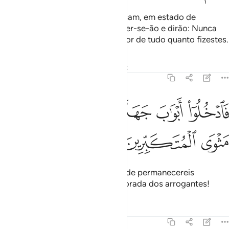
De cujas almas os anjos se apossam, em estado de
iniqüidade. Naquela hora submeter-se-ão e dirão: Nunca
fizemos mal! Qual! Deus é Sabedor de tudo quanto fizestes.
Tafsirs
Lições
Reflexões
Qiraat
16:29
ﱯ
ﱰ
ﱱ
ﱲ
ادخلوا ابواب جهنم خالدين فيها فلبيس مثوى المتكبرين ٢٩
ﱳﱴ
ﱵ
َٱدْخُلُوٓا۟ أَبْوَٰبَ جَهَنَّمَ خَـٰلِدِينَ فِيهَا ۖ فَلَبِئْسَ مَثْوَى ٱلْمُتَكَبِّرِينَ 
ﱶ
ﱷ
ﱸ
Adentrai as portas do inferno, onde permanecereis
eternamente. Que péssima é a morada dos arrogantes!
Tafsirs
Lições
Reflexões
16:30