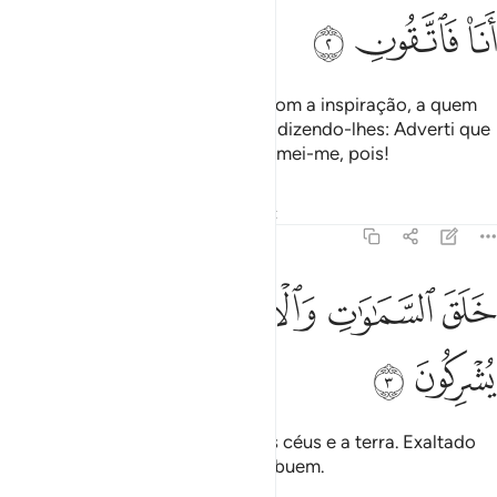
ﲓ
ﲔ
ﲕ
Envia, por Sua ordem, os anjos, com a inspiração, a quem
Lhe apraz dentre os Seus servos, dizendo-lhes: Adverti que
nãohá divindade além de Mim! Temei-me, pois!
Tafsirs
Lições
Reflexões
Qiraat
16:3
ﲖ
ﲗ
ﲘ
لق السماوات والارض بالحق تعالى عما يشركون ٣
ﲙﲚ
ﲛ
ﲜ
َلَقَ ٱلسَّمَـٰوَٰتِ وَٱلْأَرْضَ بِٱلْحَقِّ ۚ تَعَـٰلَىٰ عَمَّا يُشْرِكُونَ ٣
ﲝ
ﲞ
Ele criou, com justa finalidade, os céus e a terra. Exaltado
seja, pelos parceiros que Lhe atribuem.