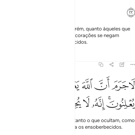
ﲏ
Vosso Deus é um Deus Único! Porém, quanto àqueles que
não crêem na outra vida, os seus corações se negam
(aentendê-lo) e estão ensoberbecidos.
Tafsirs
Lições
Reflexões
16:23
ﲐ
ﲑ
ﲒ
ﲓ
ﲔ
ﲕ
ﲖ
ﲗ
ا جرم ان الله يعلم ما يسرون وما يعلنون انه لا يحب المستكبرين ٢٣
َا جَرَمَ أَنَّ ٱللَّهَ يَعْلَمُ مَا يُسِرُّونَ وَمَا يُعْلِنُونَ ۚ إِنَّهُۥ لَا يُحِبُّ ٱ
ﲘﲙ
ﲚ
ﲛ
ﲜ
ﲝ
ﲞ
Indubitavelmente Deus conhece tanto o que ocultam, como
o que manifestam. Ele não aprecia os ensoberbecidos.