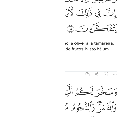
ﲂ
ﲃ
ﲄ
ﲅ
ﲆ
ﲇ
ﲈ
E com ela faz germinar a plantação, a oliveira, a tamareira,
a videira, bem como toda a sorte de frutos. Nisto há um
sinalpara os que refletem.
Tafsirs
Lições
Reflexões
Qiraat
16:12
ﲉ
ﲊ
ﲋ
ﲌ
ﲍ
سخر لكم الليل والنهار والشمس والقمر والنجوم مسخرات بامره ان في ذ
َسَخَّرَ لَكُمُ ٱلَّيْلَ وَٱلنَّهَارَ وَٱلشَّمْسَ وَٱلْقَمَرَ ۖ وَٱلنُّجُومُ مُسَخَّرَٰتٌۢ بِأَمْرِ
ﲎﲏ
ﲐ
ﲑ
ﲒﲓ
ﲔ