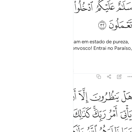
ﲪ
ﲫ
ﲬ
ﲭ
ﲮ
ﲯ
ﲰ
ﲱ
De cujas almas os anjos se apossam em estado de pureza,
dizendo-lhes: Que a paz esteja convosco! Entrai no Paraíso,
pelo que haveis feito!
Tafsirs
Lições
Reflexões
Qiraat
16:33
ﲲ
ﲳ
ﲴ
ﲵ
ﲶ
ﲷ
ﲸ
ل ينظرون الا ان تاتيهم الملايكة او ياتي امر ربك كذالك فعل الذين من ق
َلْ يَنظُرُونَ إِلَّآ أَن تَأْتِيَهُمُ ٱلْمَلَـٰٓئِكَةُ أَوْ يَأْتِىَ أَمْرُ رَبِّكَ ۚ كَذَٰلِكَ فَعَلَ ٱلَّذ
ﲹ
ﲺ
ﲻﲼ
ﲽ
ﲾ
ﲿ
ﳀ
ﳁﳂ
ﳃ
ﳄ
ﳅ
ﳆ
ﳇ
ﳈ