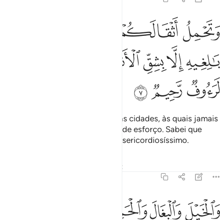
ﱁ
ﱂ
ﱃ
ﱄ
ﱅ
ﱆ
تحمل اثقالكم الى بلد لم تكونوا بالغيه الا بشق الانفس ان ربكم لرءوف 
َتَحْمِلُ أَثْقَالَكُمْ إِلَىٰ بَلَدٍۢ لَّمْ تَكُونُوا۟ بَـٰلِغِيهِ إِلَّا بِشِقِّ ٱلْأَنفُسِ ۚ إِنَّ رَ
ﱇ
ﱈ
ﱉ
ﱊﱋ
ﱌ
ﱍ
ﱎ
ﱏ
ﱐ
Ainda leva as vossas cargas até as cidades, às quais jamais
chegaríeis, senão à custa de grande esforço. Sabei que
ovosso Senhor é Compassivo, Misericordiosíssimo.
Tafsirs
Lições
Reflexões
Qiraat
16:8
ﱑ
ﱒ
ﱓ
ﱔ
الخيل والبغال والحمير لتركبوها وزينة ويخلق ما لا تعلمون ٨
ﱕﱖ
َٱلْخَيْلَ وَٱلْبِغَالَ وَٱلْحَمِيرَ لِتَرْكَبُوهَا وَزِينَةًۭ ۚ وَيَخْلُقُ مَا لَا تَعْلَمُونَ ٨