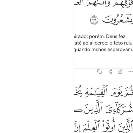
ﳈ
ﳉ
ﳊ
ﳋ
ﳌ
ﳍ
ﳎ
ﳏ
Seus antepassados haviam conspirado; porém, Deus fez
desmoronar as suas construções até ao alicerce; o teto ruiu
sobreeles e o castigo os açoitou quando menos esperavam.
Tafsirs
Lições
Reflexões
16:27
ﱁ
ﱂ
ﱃ
ﱄ
ﱅ
ﱆ
م يوم القيامة يخزيهم ويقول اين شركايي الذين كنتم تشاقون فيهم قال ال
ُمَّ يَوْمَ ٱلْقِيَـٰمَةِ يُخْزِيهِمْ وَيَقُولُ أَيْنَ شُرَكَآءِىَ ٱلَّذِينَ كُنتُمْ
ﱇ
ﱈ
ﱉ
ﱊ
ﱋﱌ
ﱍ
ﱎ
ﱏ
ﱐ
ﱑ
ﱒ
ﱓ
ﱔ