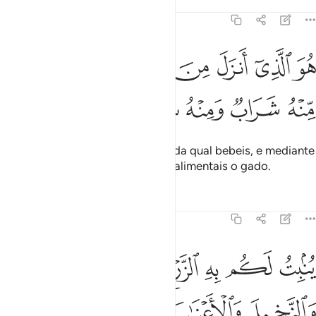
Tafsirs
Lições
Reflexões
16:10
ﱨ
ﱩ
ﱪ
ﱫ
ﱬ
ﱭﱮ
ﱯ
و الذي انزل من السماء ماء لكم منه شراب ومنه شجر فيه تسيمون ١٠
ُوَ ٱلَّذِىٓ أَنزَلَ مِنَ ٱلسَّمَآءِ مَآءًۭ ۖ لَّكُم مِّنْهُ شَرَابٌۭ وَمِنْهُ شَجَرٌۭ فِيه
ﱰ
ﱱ
ﱲ
ﱳ
ﱴ
ﱵ
ﱶ
Ele é Quem envia a água do céu, da qual bebeis, e mediante
a qual brotam arbustos com que alimentais o gado.
Tafsirs
Lições
Reflexões
16:11
ﱷ
ﱸ
ﱹ
ﱺ
ﱻ
نبت لكم به الزرع والزيتون والنخيل والاعناب ومن كل الثمرات ان في ذال
ُنۢبِتُ لَكُم بِهِ ٱلزَّرْعَ وَٱلزَّيْتُونَ وَٱلنَّخِيلَ وَٱلْأَعْنَـٰبَ وَمِن كُلِّ ٱلثَّمَرَٰتِ ۗ إ
ﱼ
ﱽ
ﱾ
ﱿ
ﲀﲁ