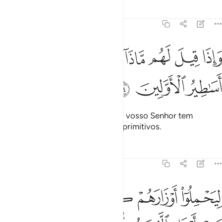
Tafsirs
Lições
Reflexões
16:24
ﲟ
ﲠ
ﲡ
ﲢ
ﲣ
اذا قيل لهم ماذا انزل ربكم قالوا اساطير الاولين ٢٤
ﲤ
ﲥ
َإِذَا قِيلَ لَهُم مَّاذَآ أَنزَلَ رَبُّكُمْ ۙ قَالُوٓا۟ أَسَـٰطِيرُ ٱلْأَوَّلِينَ 
ﲦ
ﲧ
ﲨ
E quando lhes é dito: Que é que o vosso Senhor tem
revelado? Dizem: As fábulas dos primitivos.
Tafsirs
Lições
Reflexões
16:25
ﲩ
ﲪ
ﲫ
ﲬ
ﲭ
يحملوا اوزارهم كاملة يوم القيامة ومن اوزار الذين يضلونهم بغير علم الا
ِيَحْمِلُوٓا۟ أَوْزَارَهُمْ كَامِلَةًۭ يَوْمَ ٱلْقِيَـٰمَةِ ۙ وَمِنْ أَوْزَارِ ٱلَّذِينَ يُضِلُّونَهُم بِغَيْرِ عِلْمٍ ۗ 