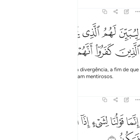
Tafsirs
Lições
Reflexões
16:39
ﲧ
ﲨ
ﲩ
ﲪ
ﲫ
يبين لهم الذي يختلفون فيه وليعلم الذين كفروا انهم كانوا كاذبين ٣٩
ﲬ
ِيُبَيِّنَ لَهُمُ ٱلَّذِى يَخْتَلِفُونَ فِيهِ وَلِيَعْلَمَ ٱلَّذِينَ كَفَرُوٓا۟ أَنَّهُمْ كَانُوا۟ كَـٰذِبِينَ ٩
ﲭ
ﲮ
ﲯ
ﲰ
ﲱ
ﲲ
Ele o fará, para elucidá-los na sua divergência, a fim de que
os incrédulos reconheçam que eram mentirosos.
Tafsirs
Lições
Reflexões
16:40
ﲳ
ﲴ
ﲵ
ﲶ
ﲷ
ﲸ
نما قولنا لشيء اذا اردناه ان نقول له كن فيكون ٤٠
ﲹ
ﲺ
ﲻ
ِنَّمَا قَوْلُنَا لِشَىْءٍ إِذَآ أَرَدْنَـٰهُ أَن نَّقُولَ لَهُۥ كُن فَيَكُونُ ٤٠
ﲼ
ﲽ