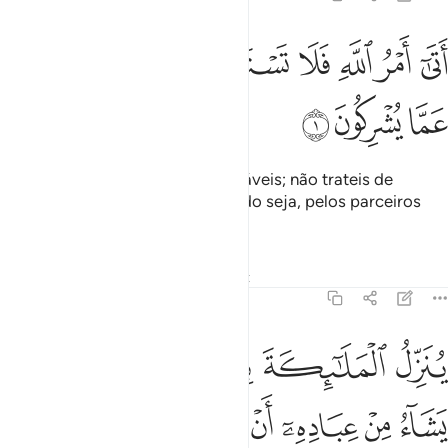
ﱸ
ﱹ
ﱺ
ﱻ
ﱼﱽ
تى امر الله فلا تستعجلوه سبحانه وتعالى عما يشركون ١
ﱾ
ﱿ
َتَىٰٓ أَمْرُ ٱللَّهِ فَلَا تَسْتَعْجِلُوهُ ۚ سُبْحَـٰنَهُۥ وَتَعَـٰلَىٰ عَمَّا يُشْرِكُونَ ١
ﲀ
ﲁ
ﲂ
Os desígnios de Deus são inexoráveis; não trateis de
apressá-los. Glorificado e exaltado seja, pelos parceiros
que Lheatribuem.
Tafsirs
Lições
Reflexões
Qiraat
16:2
ﲃ
ﲄ
ﲅ
ﲆ
ﲇ
ﲈ
ﲉ
نزل الملايكة بالروح من امره على من يشاء من عباده ان انذروا انه لا الاه 
ُنَزِّلُ ٱلْمَلَـٰٓئِكَةَ بِٱلرُّوحِ مِنْ أَمْرِهِۦ عَلَىٰ مَن يَشَآءُ مِنْ عِبَادِهِۦٓ أَنْ أَنذِرُوٓا۟ أَنّ
ﲊ
ﲋ
ﲌ
ﲍ
ﲎ
ﲏ
ﲐ
ﲑ
ﲒ