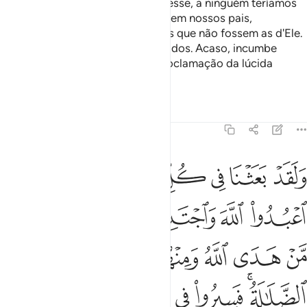
Os idólatras dizem: Se Deus quisesse, a ninguém teríamos
adorado em vez d'Ele, nem nós, nem nossos pais,
nemteríamos prescrito proibições que não fossem as d'Ele.
Assim falavam os seus antepassados. Acaso, incumbe
aosmensageiros algo além da proclamação da lúcida
Mensagem?
Tafsirs
Lições
Reflexões
16:36
ﱤ
ﱥ
ﱦ
ﱧ
ﱨ
ﱩ
ﱪ
لقد بعثنا في كل امة رسولا ان اعبدوا الله واجتنبوا الطاغوت فمنهم م
َلَقَدْ بَعَثْنَا فِى كُلِّ أُمَّةٍۢ رَّسُولًا أَنِ ٱعْبُدُوا۟ ٱللَّهَ وَٱجْتَنِبُ
ﱫ
ﱬ
ﱭ
ﱮﱯ
ﱰ
ﱱ
ﱲ
ﱳ
ﱴ
ﱵ
ﱶ
ﱷ
ﱸﱹ
ﱺ
ﱻ
ﱼ
ﱽ
ﱾ