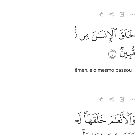
Tafsirs
Lições
Reflexões
Qiraat
16:4
ﲟ
ﲠ
ﲡ
ﲢ
لق الانسان من نطفة فاذا هو خصيم مبين ٤
ﲣ
ﲤ
ﲥ
َلَقَ ٱلْإِنسَـٰنَ مِن نُّطْفَةٍۢ فَإِذَا هُوَ خَصِيمٌۭ مُّبِينٌۭ ٤
ﲦ
ﲧ
Criou o homem de uma gota de sêmen, e o mesmo passou
a ser um declarado opositor.
Tafsirs
Lições
Reflexões
16:5
ﲨ
ﲩﲪ
ﲫ
ﲬ
الانعام خلقها لكم فيها دفء ومنافع ومنها تاكلون ٥
ﲭ
َٱلْأَنْعَـٰمَ خَلَقَهَا ۗ لَكُمْ فِيهَا دِفْءٌۭ وَمَنَـٰفِعُ وَمِنْهَا تَأْكُلُونَ ٥