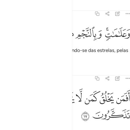
Tafsirs
Lições
Reflexões
16:16
ﱍﱎ
علامات وبالنجم هم يهتدون ١٦
ﱏ
ﱐ
ﱑ
ﱒ
َعَلَـٰمَـٰتٍۢ ۚ وَبِٱلنَّجْمِ هُمْ يَهْتَدُونَ ١٦
Assim como os marcos, constituindo-se das estrelas, pelas
quais (os homens) se guiam.
Tafsirs
Lições
Reflexões
16:17
ﱓ
ﱔ
ﱕ
ﱖ
فمن يخلق كمن لا يخلق افلا تذكرون ١٧
ﱗﱘ
ﱙ
َفَمَن يَخْلُقُ كَمَن لَّا يَخْلُقُ ۗ أَفَلَا تَذَكَّرُونَ ١٧
ﱚ
ﱛ