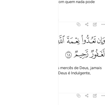
Poder-se-á comparar o Criador com quem nada pode
criar? Não meditais?
Tafsirs
Lições
Reflexões
Qiraat
16:18
ﱜ
ﱝ
ﱞ
ﱟ
ﱠ
ان تعدوا نعمة الله لا تحصوها ان الله لغفور رحيم ١٨
ﱡﱢ
ﱣ
ﱤ
َإِن تَعُدُّوا۟ نِعْمَةَ ٱللَّهِ لَا تُحْصُوهَآ ۗ إِنَّ ٱللَّهَ لَغَفُورٌۭ رَّحِيمٌۭ ١٨
ﱥ
ﱦ
ﱧ
Porém, se pretenderdes contar as mercês de Deus, jamais
podereis enumerá-las. Sabei que Deus é Indulgente,
Misericordiosíssimo.
Tafsirs
Lições
Reflexões
16:19