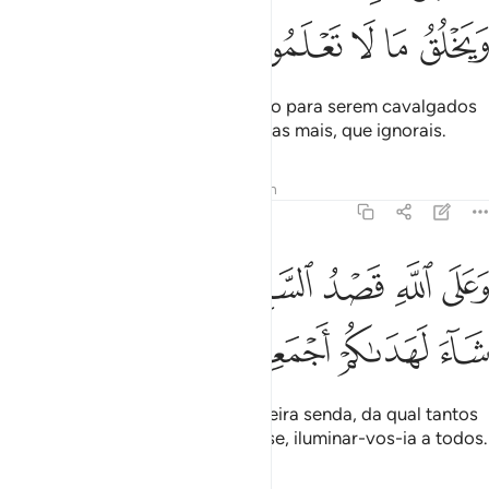
ﱗ
ﱘ
ﱙ
ﱚ
ﱛ
E (criou) o cavalo, o mulo e o asno para serem cavalgados
e para o vosso deleite, e cria coisas mais, que ignorais.
Tafsirs
Lições
Reflexões
Hadith
16:9
ﱜ
ﱝ
ﱞ
ﱟ
ﱠ
على الله قصد السبيل ومنها جاير ولو شاء لهداكم اجمعين ٩
ﱡﱢ
ﱣ
َعَلَى ٱللَّهِ قَصْدُ ٱلسَّبِيلِ وَمِنْهَا جَآئِرٌۭ ۚ وَلَوْ شَآءَ لَهَدَىٰكُمْ أَجْمَعِينَ ٩
ﱤ
ﱥ
ﱦ
ﱧ
A Deus incumbe indicar a verdadeira senda, da qual tantos
se desviam. Porém, se Ele quisesse, iluminar-vos-ia a todos.