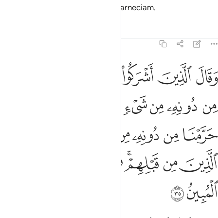
envolvidos por aquilo de que escarneciam.
Tafsirs
Lições
Reflexões
16:35
ﱁ
ﱂ
ﱃ
ﱄ
ﱅ
ﱆ
ﱇ
ﱈ
قال الذين اشركوا لو شاء الله ما عبدنا من دونه من شيء نحن ولا اباونا
َقَالَ ٱلَّذِينَ أَشْرَكُوا۟ لَوْ شَآءَ ٱللَّهُ مَا عَبَدْنَا مِن دُونِهِۦ مِن شَىْءٍۢ 
ﱉ
ﱊ
ﱋ
ﱌ
ﱍ
ﱎ
ﱏ
ﱐ
ﱑ
ﱒ
ﱓ
ﱔ
ﱕﱖ
ﱗ
ﱘ
ﱙ
ﱚ
ﱛﱜ
ﱝ
ﱞ
ﱟ
ﱠ
ﱡ
ﱢ
ﱣ