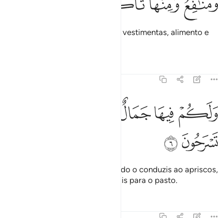
ﲮ
ﲯ
ﲰ
ﲱ
E criou o gado, do qual obtendes vestimentas, alimento e
outros benefícios.
Tafsirs
Lições
Reflexões
16:6
ﲲ
ﲳ
ﲴ
ﲵ
لكم فيها جمال حين تريحون وحين تسرحون ٦
ﲶ
ﲷ
َلَكُمْ فِيهَا جَمَالٌ حِينَ تُرِيحُونَ وَحِينَ تَسْرَحُونَ ٦
ﲸ
ﲹ
E tendes nele encanto, quer quando o conduzis ao apriscos,
quer quando, pela manhã, os levais para o pasto.
Tafsirs
Lições
Reflexões
16:7