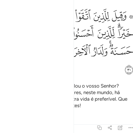
ﱹ ﱺ
ﱻ
ﱼ
ﱽ
ﱾ
ﱿﲀ
ﲁ
قيل للذين اتقوا ماذا انزل ربكم قالوا خيرا للذين احسنوا في هاذه الدنيا 
َقِيلَ لِلَّذِينَ ٱتَّقَوْا۟ مَاذَآ أَنزَلَ رَبُّكُمْ ۚ قَالُوا۟ خَيْرًۭا ۗ لِّ
ﲂﲃ
ﲄ
ﲅ
ﲆ
ﲇ
ﲈ
ﲉﲊ
ﲋ
ﲌ
ﲍﲎ
ﲏ
ﲐ
ﲑ
ﲒ
Será dito aos tementes: Que revelou o vosso Senhor?
Dirão: O melhor! Para os benfeitores, neste mundo, há
umarecompensa; porém, a da outra vida é preferível. Que
magnífica é a morada dos tementes!
Tafsirs
Lições
Reflexões
16:31