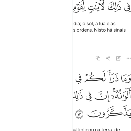
ﲕ
ﲖ
ﲗ
ﲘ
ﲙ
ﲚ
E submeteu, para vós, a noite e o dia; o sol, a lua e as
estrelas estão submetidos às Suas ordens. Nisto há sinais
para ossensatos.
Tafsirs
Lições
Reflexões
Qiraat
16:13
ﲛ
ﲜ
ﲝ
ﲞ
ﲟ
ﲠ
ما ذرا لكم في الارض مختلفا الوانه ان في ذالك لاية لقوم يذكرون ١٣
َمَا ذَرَأَ لَكُمْ فِى ٱلْأَرْضِ مُخْتَلِفًا أَلْوَٰنُهُۥٓ ۗ إِنَّ فِى ذَٰلِكَ لَـَٔايَةًۭ لِّقَوْمٍۢ يَذّ
ﲡﲢ
ﲣ
ﲤ
ﲥ
ﲦ
ﲧ
ﲨ
ﲩ
Bem como em tudo quanto vos multiplicou na terra, de