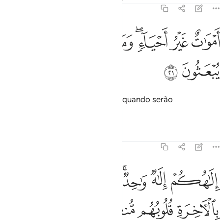
16:21
ﱺ
ﱻ
ﱼﱽ
ﱾ
موات غير احياء وما يشعرون ايان يبعثون ٢١
ﱿ
ﲀ
َمْوَٰتٌ غَيْرُ أَحْيَآءٍۢ ۖ وَمَا يَشْعُرُونَ أَيَّانَ يُبْعَثُونَ ٢١
ﲁ
ﲂ
São mortos, sem vida, e ignoram quando serão
ressuscitados.
Tafsirs
Lições
Reflexões
16:22
ﲃ
ﲄ
ﲅﲆ
ﲇ
ﲈ
ﲉ
لاهكم الاه واحد فالذين لا يومنون بالاخرة قلوبهم منكرة وهم مستكبرون ٢
ِلَـٰهُكُمْ إِلَـٰهٌۭ وَٰحِدٌۭ ۚ فَٱلَّذِينَ لَا يُؤْمِنُونَ بِٱلْـَٔاخِرَةِ قُلُوبُهُم مُّنكِرَةٌۭ وَ
ﲊ
ﲋ
ﲌ
ﲍ
ﲎ