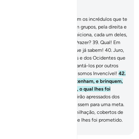
Leia no contexto
Capítulo 70, Página 570, Juz 29
36
.
Assim, pois, que ocorre com os incrédulos que te
rodeiam, empertigados,
37
.
Em grupos, pela direita e
pela esquerda?
38
.
Acaso ambiciona, cada um deles,
ser introduzido no Jardim do Prazer?
39
.
Qual! Em
verdade, Nós os criamos do que já sabem!
40
.
Juro,
pois, pelo Senhor dos Orientes e dos Ocidentes que
somos Poderoso,
41
.
Para suplantá-los por outros
melhores do que eles, porque somos Invencível!
42
.
Deixai-los, pois, que se entretenham, e brinquem,
até que topem com o seu dia, o qual lhes foi
prometido!
43
.
Dia em que sairão apressados dos
seus sepulcros, como se corressem para uma meta.
44
.
Seus olhares serão de humilhação, cobertos de
ignomínia. Assim será o dia que lhes foi prometido.
-
Portuguese Translation( Samir )