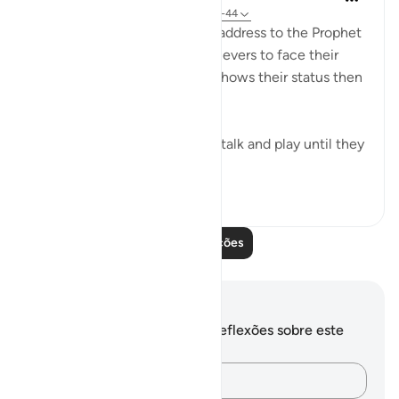
há 32 semanas
·
Referência
ayah 70:42-44
The surah concludes with an address to the Prophet
telling him to leave the unbelievers to face their
fate on that promised day. It shows their status then
when they utterly distressed:
Leave them to indulge in idle talk and play until they
face the day they ...
Ver mais
1
1
126
Leia mais lições
Anotações e reflexões
Você não tem anotações ou reflexões sobre este
versículo.
Registre suas ideias…