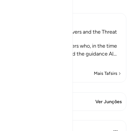
Leia Tafsir
Ibn Kathir (Abridged)
The Rebuke of the Disbelievers and the Threat
against Them
Allah rebukes the disbelievers who, in the time
of the Prophet , saw him and the guidance Al
…
Leia mais
Mais Tafsirs
Ver Qiraat
Este versículo tem 1 Junções
Ver Junções
Lições
In the Shade of the Quran