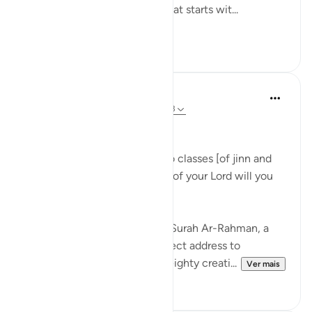
surah begins a new section that starts wit...
Ver mais
1
0
Dr Maryam Fayyaz
ano passado
·
Referência
ayah 55:31-33
﷽
'We shall attend to you, O two classes [of jinn and
men]! So which of the favors of your Lord will you
deny? ' 55:31-32
As I recite these verses from Surah Ar-Rahman, a
chill runs through me. The direct address to
thaqalayn (الثقلين, the two weighty creati...
Ver mais
8
3