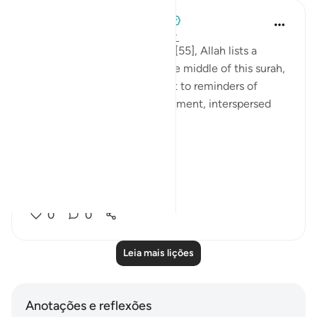
Tulayhah Tafsir Translations
há 5 anos
·
Referência
ayah 55:26-45
Throughout surah al-Rahman [55], Allah lists a
number of His blessings. In the middle of this surah,
He devotes a number of ayaat to reminders of
death, judgement, and punishment, interspersed
with the question:
[فَبِأَيِّ آلَاءِ رَبِّكُمَا تُكَذِّبَانِ]
'So...
Ver mais
0
0
Leia mais lições
Anotações e reflexões