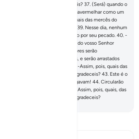
do vosso Senhor desagradeceis?
37
.
(Será) quando o
céu se fender e derreter; e se avermelhar como um
ungüento.
38
.
-Assim, pois, quais das mercês do
vosso Senhor desagradeceis?
39
.
Nesse dia, nenhum
homem ou gênio será inquirido por seu pecado.
40
.
-
Assim, pois, quais das mercês do vosso Senhor
desagradeceis?
41
.
Os pecadores serão
reconhecidos por suas marcas, e serão arrastados
pelos topetes e pelos pés.
42
.
-Assim, pois, quais das
mercês do vosso Senhor desagradeceis?
43
.
Este é o
inferno, que os pecadores negavam!
44
.
Circularão
nele, e na água fervente!
45
.
-Assim, pois, quais, das
mercês do vosso Senhor desagradeceis?
-
Portuguese Translation( Samir )
Leia Tafsir