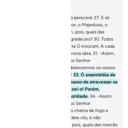
Leia no contexto
Capítulo 55, Página 532, Juz 27
26
.
Tudo quanto existe na terra perecerá.
27
.
E só
subsistirá o Rosto do teu Senhor, o Majestoso, o
Honorabilíssimo
28
.
.
29
.
Assim, pois, quais das
mercês do vosso Senhor desagradeceis?
30
.
Todos
os que estão nos céus e na terra O invocam. A cada
dia Ele está ocupado em uma nova obra.
31
.
-Assim,
pois, quais das mercês do vosso Senhor
desagradeceis?
32
.
Logo, estabelecermos os vossos
assuntos, ó ambos os mundos!
33
.
Ó assembléia de
gênios e humanos, se sois capazes de atravessar os
limites dos céus e da terra, fazei-o! Porém,
nãopodereis fazê-lo, sem autoridade.
34
.
-Assim,
pois, quais das mercês do vosso Senhor
desagradeceis?
35
.
Então, uma chama de fogo e
uma fumaça serão lançados sobre vós, e não
podereis contê-las.
36
.
Assim, pois, quais das mercês