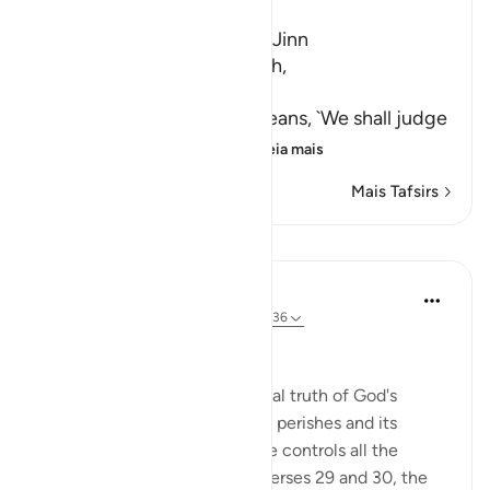
Ibn Kathir (Abridged)
A Warning for Humans and Jinn
Ibn Jurayj said that the Ayah,
سَنَفْرُغُ لَكُمْ
(We shall attend to you,) means, `We shall judge
you,' while Al-Bukhari sa
…
Leia mais
Mais Tafsirs
Lições
In the Shade of the Quran
há 31 semanas
·
Referência
ayah 55:31-36
A Frightening Threat
Having stated this fundamental truth of God's
eternity while everything else perishes and its
correlate making clear that He controls all the
affairs of all His creatures in verses 29 and 30, the