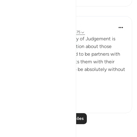
Lições
In the Shade of the Quran
há 31 semanas
·
Referência
ayah 28:74-75
Here, a quick image of the Day of Judgement is
presented in a rhetorical question about those
beings the unbelievers alleged to be partners with
God. The surah, thus, confronts them with their
false claims, showing them to be absolutely without
substance:
On ...
Ver mais
0
0
Leia mais lições
Reflexões