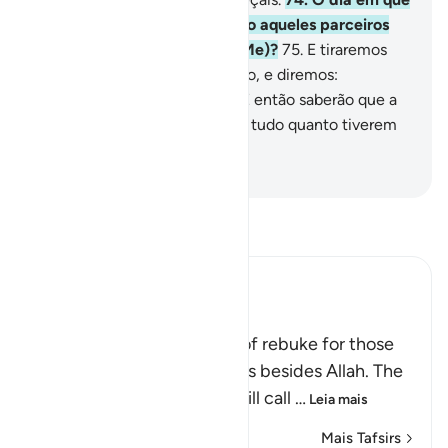
os convocar, dirá: Onde estão aqueles parceiros
que pretendestes (associar-Me)?
75
.
E tiraremos
uma testemunha de cada povo, e diremos:
Apresentai as vossas provas! E então saberão que a
verdade sópertence a Deus, e tudo quanto tiverem
forjado desvanecer-se-á.
-
Portuguese Translation( Samir )
Leia Tafsir
Ibn Kathir (Abridged)
Rebuking the Idolators
This is another call by way of rebuke for those
who worshipped other gods besides Allah. The
Lord, may He be exalted, will call
…
Leia mais
Mais Tafsirs