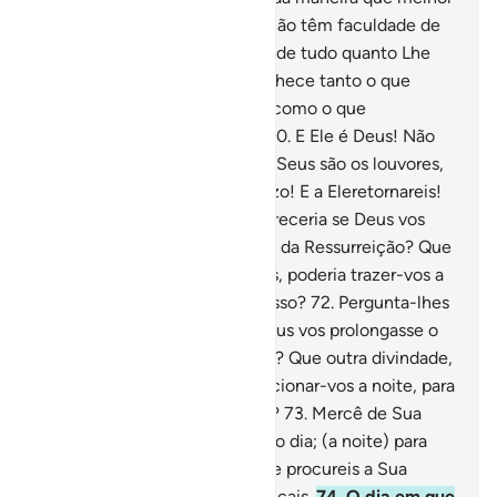
Lhe apraz, ao passo que eles não têm faculdade de
escolha. Glorificadoseja Deus de tudo quanto Lhe
associam!
69
.
Teu Senhor conhece tanto o que
dissimulam os seus corações como o que
manifestam (as suas bocas).
70
.
E Ele é Deus! Não
há mais divindade além d'Ele! Seus são os louvores,
do início e no fim! Seu é o juízo! E a Eleretornareis!
71
.
Pergunta-lhes: Que vos pareceria se Deus vos
prolongasse a noite até ao Dia da Ressurreição? Que
outra divindade, além de Deus, poderia trazer-vos a
claridade? Não atentais para isso?
72
.
Pergunta-lhes
mais: Que vos pareceria se Deus vos prolongasse o
dia até ao Dia da Ressurreição? Que outra divindade,
além de Deus, poderia proporcionar-vos a noite, para
que repousásseis? Não vedes?
73
.
Mercê de Sua
misericórdia vos fez a noite e o dia; (a noite) para
que repouseis; (o dia) para que procureis a Sua
graça, afim de que Lhe agradeçais.
74
.
O dia em que