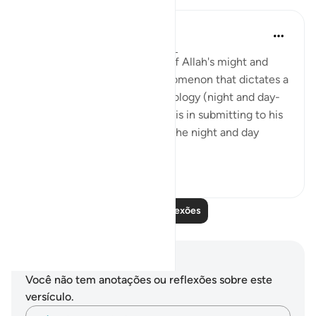
Hana Alasry
há 6 anos
·
Referência
ayah 28:65-75
These verses are a reminder of Allah's might and
power. The very natural phenomenon that dictates a
huge part of our human physiology (night and day-
circadian rhythm). Our power is in submitting to his
power. Control is an illusion. The night and day
doesn't ...
Ver mais
3
0
Leia mais reflexões
Anotações e reflexões
Você não tem anotações ou reflexões sobre este
versículo.