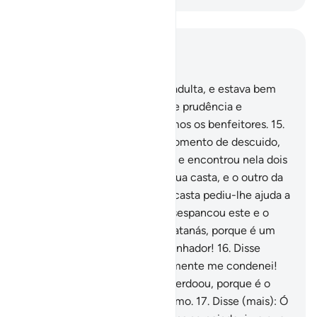
Leia no contexto
Capítulo 28, Página 387, Juz 20
14
.
E quando chegou à idade adulta, e estava bem
estabelecido concedemos-lhe prudência e
sabedoria; assimrecompensamos os benfeitores.
15
.
E entrou na cidade, em um momento de descuido,
por parte dos seus moradores, e encontrou nela dois
homens brigando; um era da sua casta, e o outro da
de seus adversários. O da sua casta pediu-lhe ajuda a
respeito do adversário; Moisésespancou este e o
matou. Disse: Isto é obra de Satanás, porque é um
inimigo declarado, desencaminhador!
16
.
Disse
(ainda): Ó Senhor meu, certamente me condenei!
Perdoa-me, pois! E (Deus) o perdoou, porque é o
Indulgente, oMisericordiosíssimo.
17
.
Disse (mais): Ó