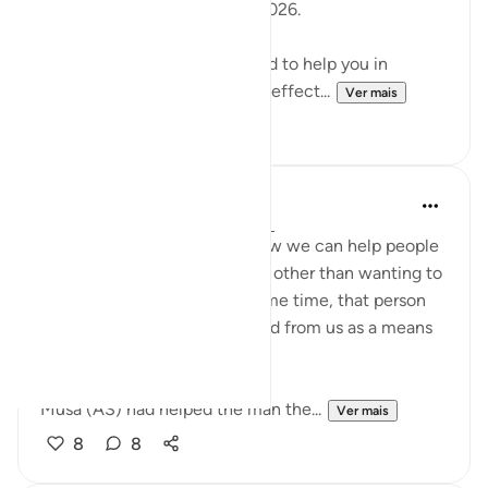
2:30pm (GMT) / 17 January 2026.
These workshops are designed to help you in
reflecting on the Quran more effect...
Ver mais
18
2
Nadia L
há 2 anos
·
Referência
ayah 28:18-20
These ayahs remind me of how we can help people
in our life for no other reason, other than wanting to
do a good deed and at the same time, that person
can use the help they received from us as a means
to take advantage of us.
Musa (AS) had helped the man the...
Ver mais
8
8