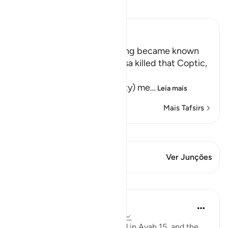
Leia Tafsir
Ibn Kathir (Abridged)
How the Secret of this Killing became known
Allah tells us that when Musa killed that Coptic,
فِى الْمَدِينَةِ خَآئِفاً
(he became afraid in the city) me
…
Leia mais
Mais Tafsirs
Ver Qiraat
Este versículo tem 1 Junções
Ver Junções
Lições
In the Shade of the Quran
há 31 semanas
·
Referência
ayah 28:19
The man whom Moses helped in Ayah 15, and the