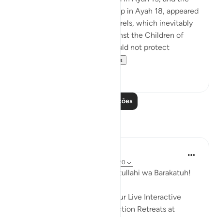
same one who wanted his help in Ayah 18, appeared
to be involved in endless quarrels, which inevitably
enhanced angry feelings against the Children of
Israel at a time when they could not protect
themselves or moun...
Ver mais
0
0
Leia mais lições
Reflexões
Hammad Fahim
há 29 semanas
·
Referência
ayah 28:1-20
Assalamu Alaikum wa Rahmatullahi wa Barakatuh!
InshaAllah we will continue our Live Interactive
Reflection Workshops -Reflection Retreats at