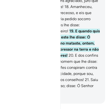
Senhor meu, posto que me tens agraciado, juro que
jamais ampararei os criminosos!
18
.
Amanheceu,
então, na cidade, temeroso e receoso, e eis que
aquele que na véspera lhe havia pedido socorro
gritava-lhepelo mesmo. Moisés lhe disse:
Evidentemente, és um desordeiro!
19
.
E quando quis
castigar o inimigo de ambos, este lhe disse: Ó
Moisés, queres matar-me como mataste, ontem,
um homem? Só anseias ser opressor na terra e não
queres ser um dos pacificadores!
20
.
E dos confins
da cidade acudiu, ligeiro, um homem que lhe disse:
Ó Moisés, em verdade, os chefes conspiram contra
ti, para matar-te. Sai, pois, da cidade, porque sou,
para ti, um dos que dão sinceros conselhos!
21
.
Saiu
então de lá, temeroso e receoso; disse: Ó Senhor
meu, salva-me dos iníquos.
-
Portuguese Translation( Samir )