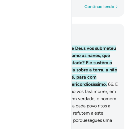
Palavra por palavra
Continue lendo
Leia no contexto
Capítulo 22, Página 340, Juz 17
65
.
Não tens reparado em que Deus vos submeteu
o que existe na terra, assim como as naves, que
singram os mares por Suavontade? Ele sustém o
firmamento, para que não caia sobre a terra, a não
ser por Sua vontade, porque é, para com
oshumanos, Compassivo, Misericordiosíssimo.
66
.
E
Ele é Quem vos dá a vida, então vos fará morrer, em
seguida vos devolverá a vida. Em verdade, o homem
é ingrato!
67
.
Temos prescrito a cada povo ritos a
serem observados. Que não te refutem a este
respeito! E invoca teu Senhor, porquesegues uma
orientação correta.