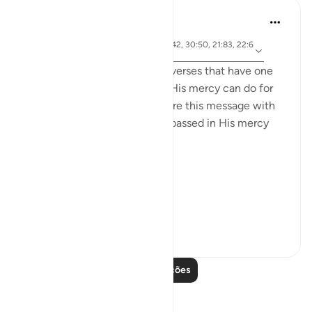
Samia Mubarak
há 6 anos
·
ayah 17:66, 67:19, 67:29, 21:42, 30:50, 21:83, 22:6
Referência
5, 42:28, 19:87
I recently came across these verses that have one
common denominator: what His mercy can do for
us, and I couldn’t help but share this message with
the world. May we be encompassed in His mercy
wherever we go. Ameen.
Allah's Mercy رحمة الله
Removes afflicti...
Ver mais
29
1
1.277
Leia mais lições
Reflexões