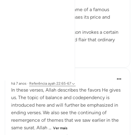
When a product carries the name of a famous
person, it exponentially increases its price and
perceived value.
The name of that popular person invokes a certain
lifestyle; a certain glamour and flair that ordinary
people want to ha...
Ver mais
9
4
140
Hana Alasry
há 7 anos
·
Referência
ayah 22:65-67
In these verses, Allah describes the favors He gives
us. The topic of balance and codependency is
introduced here and will further be emphasized in
ending verses. We also see the continuing of
reemergence of themes that we saw earlier in the
same surat. Allah ...
Ver mais