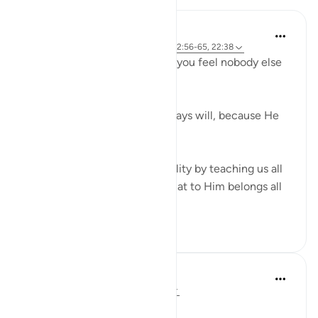
R. Ebied
há 4 anos
·
Referência
ayah 22:73-74, 22:56-65, 22:38
Who defends you even when you feel nobody else
in 'power' can or will?
God does, always has and always will, because He
has all the power.
Verses 56-65 reaffirm this reality by teaching us all
about Allah's attributes and that to Him belongs all
that is in...
Ver mais
14
5
552
Sherene Mansor
há 5 anos
·
Referência
ayah 22:59-65
Branding. What is in a name?