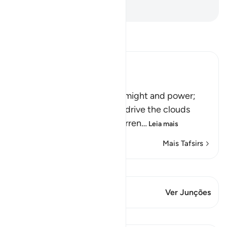
-
Portuguese Translation( Samir )
Leia Tafsir
Ibn Kathir (Abridged)
Signs of the Power of Allah
This is a further sign of His might and power;
that he sends the winds to drive the clouds
which deliver rain to the barren
…
Leia mais
Mais Tafsirs
Ver Qiraat
Este versículo tem 1 Junções
Ver Junções
Lições