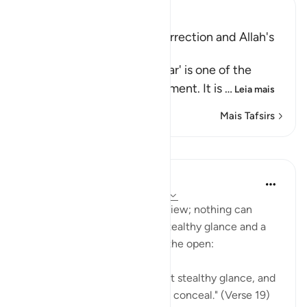
Ibn Kathir (Abridged)
Warning of the Day of Resurrection and Allah's
judgement on that Day
`The Day that is drawing near' is one of the
names of the Day of Judgement. It is
…
Leia mais
Mais Tafsirs
Lições
In the Shade of the Quran
há 31 semanas
·
Referência
ayah 40:19
The unbelievers stand in full view; nothing can
conceal their reality. Even a stealthy glance and a
heart's secret is brought into the open:
"God is well aware of the most stealthy glance, and
of everything the heart would conceal." (Verse 19)