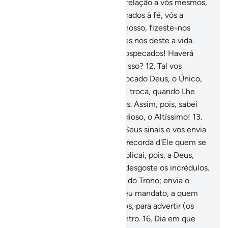
maior que a vossaaversão em relação a vós mesmos,
porque, quando fostes convocados à fé, vós a
negastes.
11
.
Dirão: Ó Senhor nosso, fizeste-nos
morrer duas vezes e duas vezes nos deste a vida.
Reconhecemos, pois, os nossospecados! Haverá
algum meio de nos livramos disso?
12
.
Tal vos
acontecerá, porque ao ser invocado Deus, o Único,
simplesmente O negáveis; em troca, quando Lhe
eraassociado algo, acreditáveis. Assim, pois, sabei
que o juízo é de Deus, o Grandioso, o Altíssimo!
13
.
Ele é Quem vos evidencia os Seus sinais e vos envia
o sustento do céu. Mas, só se recorda d'Ele quem se
volta para Ele, contrito.
14
.
Suplicai, pois, a Deus,
com devoção, ainda que isso desgoste os incrédulos.
15
.
(Ele é) Exaltador, (Senhor) do Trono; envia o
espírito (da inspiração), por Seu mandato, a quem
Lhe apraz dentre osSeus servos, para advertir (os
homens) sobre o Dia do Encontro.
16
.
Dia em que