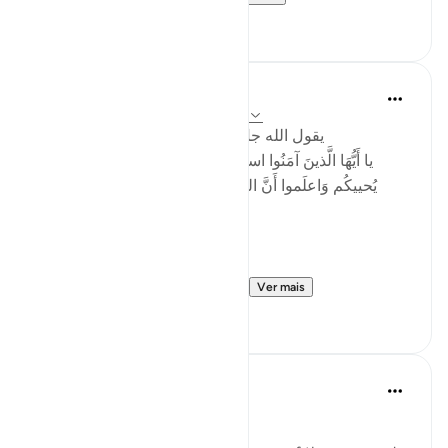
32
14
Mo Alaa
há 2 anos
·
Referência
ayah 40:19, 8:24
‏ يقول الله جل جلاله في سورة الانفال الاية ٢٤
يا أَيُّهَا الَّذينَ آمَنُوا استَجيبوا لِلَّهِ وَلِلرَّسولِ إِذا دَعاكُم لما
يُحييكُم وَاعلَموا أَنَّ اللَّهَ يَحولُ بَينَ المَرءِ وَقَلبِهِ وَأَنَّهُ إِلَيهِ
تُحشَرونَ
English (Saheeh):
(24) O you who have believ...
Ver mais
4
1
Rifaie Tammas
há 2 anos
·
Referência
ayah 40:19
Chapter 40 : Ghafir, Verse: 19