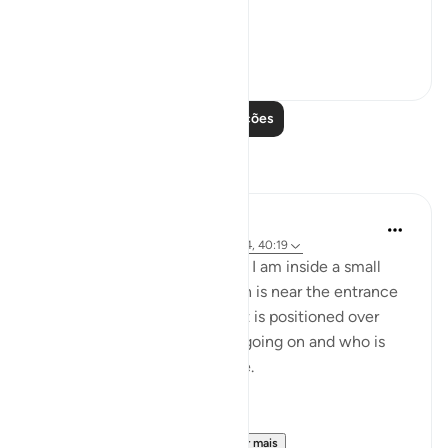
An eye looking...
Ver mais
0
0
Leia mais lições
Reflexões
Rayaan Shafi
há 2 anos
·
Referência
ayah 49:18, 96:14, 40:19
As a security guard, right now I am inside a small
outdoor security booth, which is near the entrance
of a large car workshop, and it is positioned over
here so that I can see what's going on and who is
entering and exiting the place.
Right now the gates are...
Ver mais