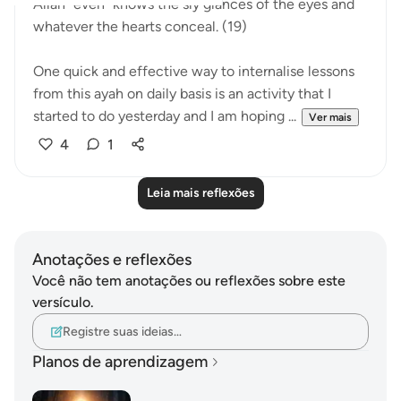
Allah ˹even˺ knows the sly glances of the eyes and
whatever the hearts conceal. (19)
One quick and effective way to internalise lessons
from this ayah on daily basis is an activity that I
started to do yesterday and I am hoping ...
Ver mais
4
1
Leia mais reflexões
Anotações e reflexões
Você não tem anotações ou reflexões sobre este
versículo.
Registre suas ideias…
Planos de aprendizagem