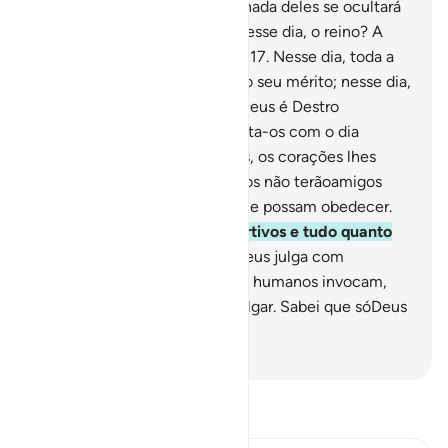
sairão (dos seus sepulcros) e nada deles se ocultará
a Deus. A quem pertencerá, nesse dia, o reino? A
Deus, Único, Irresistibilíssimo.
17
.
Nesse dia, toda a
alma será retribuída segundo o seu mérito; nesse dia,
não haverá injustiça, porque Deus é Destro
emajustar contas.
18
.
Admoesta-os com o dia
iminente quando, angustiados, os corações lhes
subirão às gargantas. Os iníquos não terãoamigos
íntimos, nem intercessores que possam obedecer.
19
.
Ele conhece os olhares furtivos e tudo quanto
ocultam os corações.
20
.
E Deus julga com
eqüidade; por outra, os que os humanos invocam,
em vez d'Ele, nada poderão julgar. Sabei que sóDeus
é o Oniouvinte, o Onividente.
-
Portuguese Translation( Samir )
Leia Tafsir