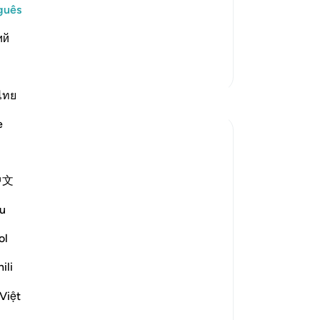
r, generosity, graciousness, compassion
re
guês
e offspring of the righteous believers
fr
ий
br
eia mais
fr
Mais Tafsirs
se
pé
ไทย
Reflexões
ter
e
te
Dr Maryam Fayyaz
no
ano passado
·
Referência
ayah 52:22-28
ab
Bismillah
中文
o 
-
Po
﴿وَأَمْدَدْنَـٰهُم بِفَـٰكِهَةٍۢ وَلَحْمٍۢ مِّمَّا يَشْتَهُونَ﴾
u
'And We will provide them with fruit and
ol
meat from whatever they desire.' (52:22)
An
Vo
ili
ver
Their hunger will not be like the hunger of
the world.
Việt
Their cravings will not bring harm or guilt.