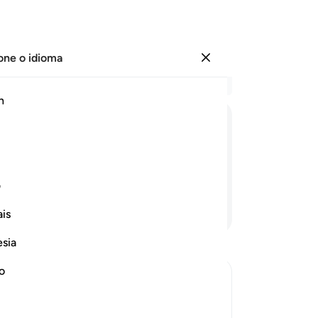
one o idioma
Entrar
Le
h
Cap
17
ﲢ
ﲣ
ﲤ
ﲥ
ﲦ
em
Se
pre
ف
Co
Continue lendo
is
fiz
en
esia
ma
su
no
su
evated to Their Grades in Paradise
su