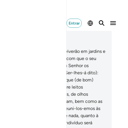
Entrar
ia no contexto
ítulo 52, Página 524, Juz 27
.
Quanto aos tementes (a Deus), viverão em jardins e
 felicidade.
18
.
Gozando daquilo com que o seu
nhor os houver agraciado; e o seu Senhor os
servará do suplício infernal.
19
.
(Ser-lhes-á dito):
mei e bebei, com proveito, pelo que (de bom)
estes!
20
.
Estarão recostados sobre leitos
fileirados e os casarmos com huris, de olhos
ravilhosos.
21
.
E aqueles que creram, bem como as
a proles, que os seguirem na fé, reuni-los-emos às
as famílias, e não osprivaremos de nada, quanto à
a recompensa merecida. Todo o indivíduo será