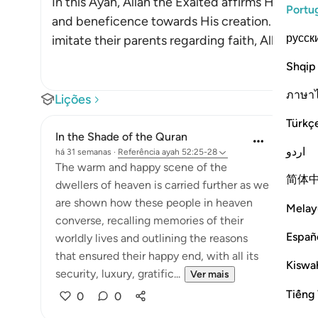
In this Ayah, Allah the Exalted affirms His favo
Portu
and beneficence towards His creation. When th
русск
imitate their parents regarding faith, Allah wi
…
L
Shqip
ภาษา
Lições
Türkç
In the Shade of the Quran
اردو
há 31 semanas
·
Referência
ayah 52:25-28
The warm and happy scene of the
简体
dwellers of heaven is carried further as we
are shown how these people in heaven
Melay
converse, recalling memories of their
Españ
worldly lives and outlining the reasons
that ensured their happy end, with all its
Kiswah
security, luxury, gratific...
Ver mais
Tiếng 
0
0