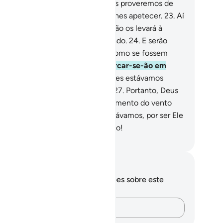
sponsável pelos seus atos!
22
.
E os proveremos de
utas e carnes, bem como do que lhes apetecer.
23
.
Aí
idarão de uma taça, cuja bebida não os levará à
ivolidade, nem os induzirá ao pecado.
24
.
E serão
rvidos por mancebos, formosos como se fossem
rolas em suas conchas.
25
.
E acercar-se-ão em
túlias.
26
.
Dirão: Em verdade, antes estávamos
merosos pelos nossos familiares.
27
.
Portanto, Deus
s agraciou e nos preservou do tormento do vento
rasador.
28
.
Porque antes O invocávamos, por ser Ele
Beneficente, o Misericordiosíssimo!
rtuguese Translation( Samir )
otações e reflexões
cê não tem anotações ou reflexões sobre este
sículo.
Registre suas ideias…