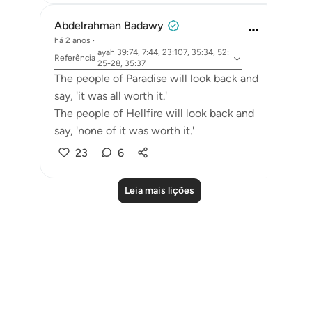
Abdelrahman Badawy
há 2 anos
·
ayah 39:74, 7:44, 23:107, 35:34, 52:
Referência
25-28, 35:37
The people of Paradise will look back and
say, 'it was all worth it.'
The people of Hellfire will look back and
say, 'none of it was worth it.'
23
6
Leia mais lições