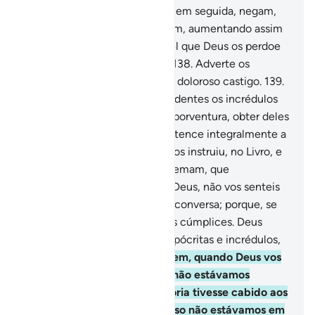
Quanto àqueles que crêem e, em seguida, negam,
voltam a crer e depois renegam, aumentando assim
a sua descrença, éinadmissível que Deus os perdoe
ou os guie por senda alguma.
138
.
Adverte os
hipócritas de que sofrerão um doloroso castigo.
139
.
Aqueles que tomam por confidentes os incrédulos
em vez dos fiéis, pretendem, porventura, obter deles
a glória? Sabeique a glória pertence integralmente a
Deus.
140
.
Por certo que Ele vos instruiu, no Livro, e
de quando notardes que blasfemam, que
escarnecem os versículos de Deus, não vos senteis
com eles, até que mudem de conversa; porque, se
assim não fizerdes, sereis seus cúmplices. Deus
reunirá, noinferno, todos os hipócritas e incrédulos,
141
.
Que vos espreitam e dizem, quando Deus vos
concede uma vitória: Acaso não estávamos
convosco? Por outra, se avitória tivesse cabido aos
incrédulos, dir-lhes-iam: Acaso não estávamos em