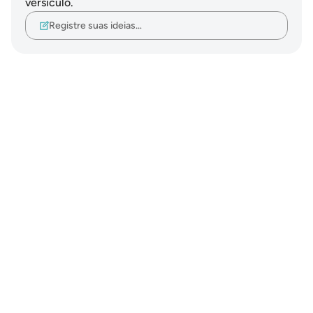
versículo.
Registre suas ideias…
Notes
placeholders
close