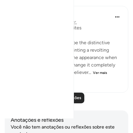
Lições
In the Shade of the Quran
há 32 semanas
·
Referência
ayah 4:141
Characteristics of the Hypocrites
The surah moves on to describe the distinctive
features of the hypocrites, painting a revolting
image of them as they take one appearance when
they meet the Muslims and change it completely
when they are with the non-believer...
Ver mais
0
0
143
Leia mais lições
Anotações e reflexões
Você não tem anotações ou reflexões sobre este