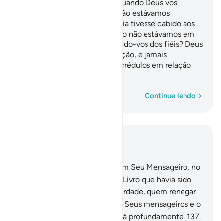
Que vos espreitam e dizem, quando Deus vos
concede uma vitória: Acaso não estávamos
convosco? Por outra, se avitória tivesse cabido aos
incrédulos, dir-lhes-iam: Acaso não estávamos em
vantagem sobre vós, protegendo-vos dos fiéis? Deus
os julgará, no Dia da Ressurreição, e jamais
concederá supremacia aos incrédulos em relação
aos fiéis.
Palavra por palavra
Continue lendo
Leia no contexto
Capítulo 4, Página 101, Juz 5
136
.
Ó fiéis, crede em Deus, em Seu Mensageiro, no
Livro que Ele lhe revelou e no Livro que havia sido
reveladoanteriormente. Em verdade, quem renegar
Deus, Seus anjos, Seus Livros, Seus mensageiros e o
Dia do Juízo Final, desviar-se-á profundamente.
137
.