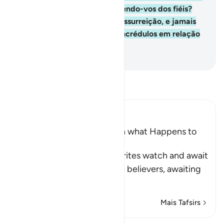
vantagem sobre vós, protegendo-vos dos fiéis?
Deus os julgará, no Dia da Ressurreição, e jamais
concederá supremacia aos incrédulos em relação
aos fiéis.
-
Portuguese Translation( Samir )
Leia Tafsir
Ibn Kathir (Abridged)
Hypocrites Wait and Watch what Happens to
Muslims
Allah states that the hypocrites watch and await
the harm that occurs to the believers, awaiting
the
…
Leia mais
Mais Tafsirs