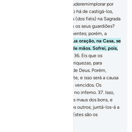
Deus os castigará enquanto puderemimplorar por
perdão.
34
.
E por que Deus não há de castigá-los,
sendo que impedem a entrada (dos fiéis) na Sagrada
Mesquita, apesar de nãoserem os seus guardiões?
Ninguém o é, a não ser os tementes; porém, a
maioria deles o ignora.
35
.
A sua oração, na Casa, se
reduz aos silvos e ao estalar de mãos. Sofrei, pois,
o castigo, por vossa perfídia.
36
.
Eis que os
incrédulos malversam as suas riquezas, para
desviarem (os fiéis) da senda de Deus. Porém,
malversá-las-ãocompletamente, e isso será a causa
da sua atribulação; então, será vencidos. Os
incrédulos serão congregados no inferno.
37
.
Isso,
para que Deus possa separar os maus dos bons, e
amontoar os maus uns sobre os outros; juntá-los-á a
todos e osarrojará no inferno. Estes são os
desventurados.
-
Portuguese Translation( Samir )