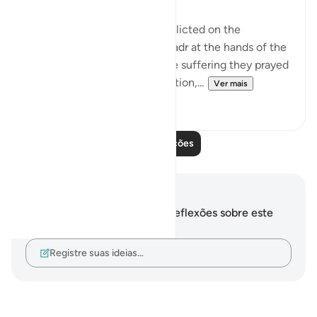
This refers to the suffering inflicted on the
unbelievers in the Battle of Badr at the hands of the
Muslim community. As for the suffering they prayed
for, which involves extermination,...
Ver mais
2
0
Leia mais lições
Anotações e reflexões
Você não tem anotações ou reflexões sobre este
versículo.
Registre suas ideias…