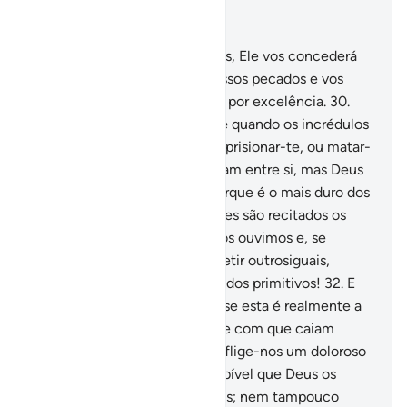
Leia no contexto
Capítulo 8, Página 181, Juz 9
29
.
Ó fiéis, se temerdes a Deus, Ele vos concederá
discernimento, apagará os vossos pecados e vos
perdoará, porque éAgraciante por excelência.
30
.
Recorda-te (ó Mensageiro) de quando os incrédulos
confabularam contra ti, para aprisionar-te, ou matar-
te, ouexpulsar-te. Confabularam entre si, mas Deus
desbaratou-lhes os planos, porque é o mais duro dos
desbaratadores.
31
.
Quando lhes são recitados os
Nossos versículos, dizem: Já os ouvimos e, se
quiséssemos, poderíamos repetir outrosiguais,
porque não são senão fábulas dos primitivos!
32
.
E
de quando disseram: Ó Deus, se esta é realmente a
verdade que emana de Ti, faze com que caiam
pedras do céu sobrenós, ou inflige-nos um doloroso
castigo.
33
.
Porém, é inconcebível que Deus os
castigue, estando tu entre eles; nem tampouco