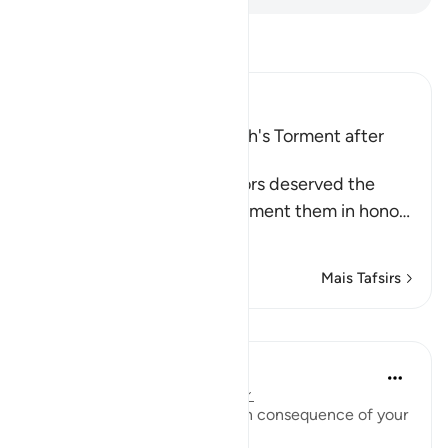
Leia Tafsir
Ibn Kathir (Abridged)
The Idolators deserved Allah's Torment after
Their Atrocities
Allah states that the idolators deserved the
torment, but He did not torment them in hono
…
Leia mais
Mais Tafsirs
Lições
In the Shade of the Quran
há 31 semanas
·
Referência
ayah 8:35
"Taste then this punishment in consequence of your
disbelief" (Verse 35)