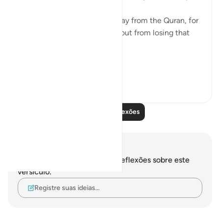
heart
If you see yourself turning away from the Quran, for
whatever reason then watch out from losing that
status and that closeness.
PS: If these reflect...
Ver mais
36
9
Leia mais reflexões
Anotações e reflexões
Você não tem anotações ou reflexões sobre este
versículo.
Registre suas ideias…