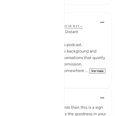
Reflexões
ekaterina myachina
há 19 semanas
·
Referência
ayah 2:111, 10:39, 8:23
When the Qur’an Stops Being Distant
It began, unexpectedly, with a podcast.
Not a short clip you play in the background and
forget—but one of those conversations that quietly
pulls you in, almost without permission.
I didn’t plan to finish it. But somewhere ...
Ver mais
9
0
Mohannad Hakeem
há 4 anos
·
Referência
ayah 8:23
If Allah made you hear His words then this is a sign
that Allah loves you and knows the goodness in your