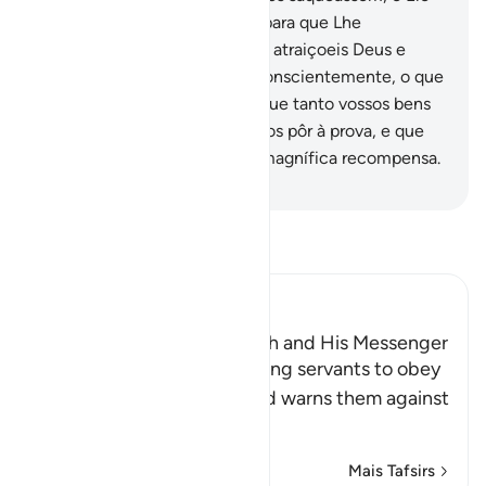
vos agraciou com todo bem, para que Lhe
agradecêsseis.
27
.
Ó fiéis, não atraiçoeis Deus e
Mensageiro; não atraiçoeis, conscientemente, o que
vos foi confiado!
28
.
E sabei que tanto vossos bens
como vossos filhos são para vos pôr à prova, e que
Deus vos tem reservada umamagnífica recompensa.
-
Portuguese Translation( Samir )
Leia Tafsir
Ibn Kathir (Abridged)
The Command to obey Allah and His Messenger
Allah commands His believing servants to obey
Him and His Messenger and warns them against
defying him and
…
Leia mais
Mais Tafsirs