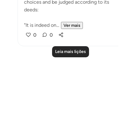
choices and be judged according to its
deeds:
"It is indeed on...
Ver mais
0
0
Leia mais lições