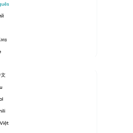
di
guês
ne
the Fire) meaning, its guardians.
ий
(Ho
in
This is a refutation of the idolator
…
-
Po
ไทย
An
Mais Tafsirs
e
Vo
Reflexões
ver
中文
Sana Warsame
há 24 semanas
·
Referência
ayah 74:37
u
Allah reminds us in this verse that moving
forward or holding back is ultimately our
ol
own choice. Notice that He does not say
ili
“step forward with your deeds,” but
simply, “you step forward.” The focus is on
Việt
the person -your very self and body -