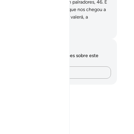
alogávamos sobre futilidades, com palradores,
46
.
E
gávamos o Dia do Juízo,
47
.
Até que nos chegou a
ra) infalível!
48
.
De nada, então, valerá, a
tercessão dos mediadores.
rtuguese Translation( Samir )
otações e reflexões
cê não tem anotações ou reflexões sobre este
sículo.
Registre suas ideias…