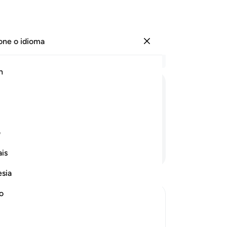
one o idioma
Entrar
Le
h
Cap
32
ﳆ
ﳇ
ﳈ
ﳉ
ﳊ
ﳋ
ﳌ
ﳍ
34
ma
e atrasa!
hu
ف
an
Continue lendo
is
da
dir
esia
Pe
int
no
co
Disbelievers said about that
al