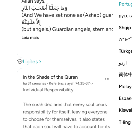
Allah says,
Portu
وَمَا جَعَلْنَآ أَصْحَـبَ النَّارِ
(And We have set none as (Ashab) guardians of 
русск
إِلاَّ مَلَـئِكَةً
Shqip
(but angels.) Guardian angels, stern and severe. 
Leia mais
ภาษา
Türkç
Lições
اردو
简体
In the Shade of the Quran
há 31 semanas
·
Referência
ayah 74:35-37
Melay
Individual Responsibility
Españ
The surah declares that every soul bears
Kiswah
responsibility for itself, leaving everyone
to choose for themselves. It also states
Tiếng 
that each soul will have to account for its