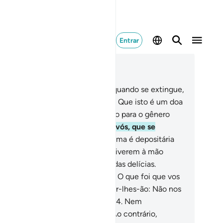
Entrar
ia no contexto
ítulo 74, Página 576, Juz 29
.
Qual! Pela lua,
33
.
E pela noite, quando se extingue,
.
E pela manhã, quando surge,
35
.
Que isto é um doa
iores portentos,
36
.
Admoestação para o gênero
mano,
37
.
E para aquele, dentre vós, que se
tecipa ou se atrasa!
38
.
Toda a alma é depositária
s suas ações,
39
.
Salvo as que estiverem à mão
eita,
40
.
Que estarão nos jardins das delícias.
rguntarão,
41
.
Aos pecadores:
42
.
O que foi que vos
roduziu no tártaro?
43
.
Responder-lhes-ão: Não nos
ntávamos entre os que oravam,
44
.
Nem
imentávamos o necessitado;
45
.
Ao contrário,