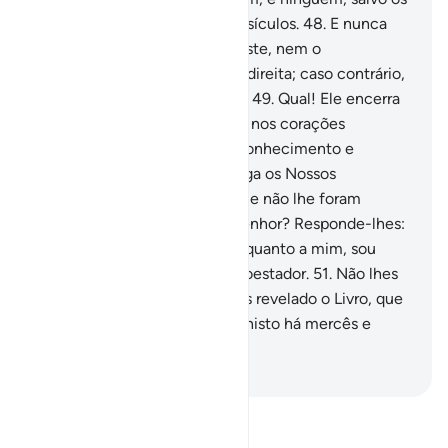
incrédulos, nega os Nosso versículos.
48
.
E nunca
recitaste livro algum antes deste, nem o
transcreveste com a tua mão direita; caso contrário,
os difamadores teriaduvidado.
49
.
Qual! Ele encerra
lúcidos versículos, inculcados nos corações
daqueles a quem foi dado o conhecimento e
ninguém, salvo os iníquos, nega os Nossos
versículos.
50
.
E dizem: Por que não lhe foram
revelados uns sinais do seu Senhor? Responde-lhes:
Os sinais só estão com Deus, quanto a mim, sou
somente um elucidativo admoestador.
51
.
Não lhes
basta, acaso, que te tenhamos revelado o Livro, que
lhes é recitado? Em verdade, nisto há mercês e
mensagempara os fiéis.
-
Portuguese Translation( Samir )
Leia Tafsir