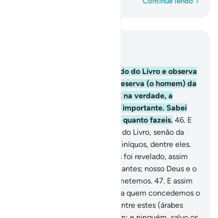
Palavra por palavra
Continue lendo
Leia no contexto
Capítulo 29, Página 401, Juz 20
45
.
Recita o que te foi revelado do Livro e observa
a oração, porque a oração preserva (o homem) da
obscenidade e doilícito; mas, na verdade, a
recordação de Deus é o mais importante. Sabei
que Deus está ciente de tudo quanto fazeis.
46
.
E
não disputeis com os adeptos do Livro, senão da
melhor forma, exceto com os iníquos, dentre eles.
Dizei-lhes: Cremosno que nos foi revelado, assim
como no que vos foi revelado antes; nosso Deus e o
vosso são Um e a Ele nos submetemos.
47
.
E assim
te revelamos o Livro. Aqueles a quem concedemos o
Livro crêem nele, e também entre estes (árabes
idólatras) há os que nele crêem; e ninguém, salvo os