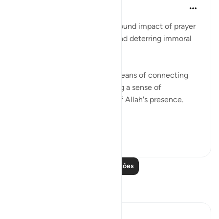
Waleed Basyouni
há 3 anos
·
Referência
ayah 29:45
This verse highlights the profound impact of prayer
in promoting righteousness and deterring immoral
behavior.
Prayer serves as a powerful means of connecting
with the divine and cultivating a sense of
mindfulness and awareness of Allah's presence.
By engagi...
Ver mais
20
2
Leia mais lições
Reflexões
Binte Khan