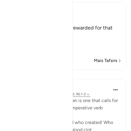
Ibn Kathir (Abridged)
لِتُجْزَى كُلُّ نَفْسٍ بِمَا تَسْعَى
(that every person may be rewarded for that
which he strives) (20:15).
لِيَجْزِىَ الَّذِينَ أَسَاءُواْ بِمَا عَمِلُ
…
Leia mais
Mais Tafsirs
Lições
Hammad Fahim
há 2 anos
·
Referência
ayah 29:45, 96:19, 96:1-2
The first command in the Quran is one that calls for
us to become active. It is an imperative verb
requiring an action. Read!
Read in the name of your Lord who created! Who
created man from a clinging blood clot.