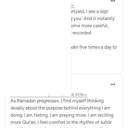
há 13 semanas
·
Referência
ayah 29:45
“Every time I walk into my courtyard, I see a sign
that says: ‘Camera is watching you.’ And it instantly
changes my behavior — I become more careful,
knowing my actions are being recorded.
Similarly, salah is Allah’s reminder five times a day to
live with awa...
Ver mais
14
2
JALIL UR REHMAN KAZIM
há 23 semanas
·
Referência
surah 107 e ayah 2:183, 29:45, 57:16
As Ramadan progresses, I find myself thinking
deeply about the purpose behind everything I am
doing. I am fasting. I am praying more. I am reciting
more Qur’an. I feel comfort in the rhythm of suḥūr