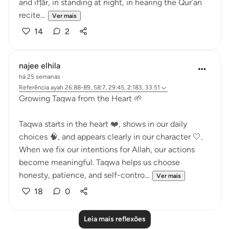
and ifṭār, in standing at night, in hearing the Qur’an
recite...
Ver mais
14
2
najee elhila
há 25 semanas
·
Referência
ayah 26:88-89, 58:7, 29:45, 2:183, 33:51
Growing Taqwa from the Heart 🌱
Taqwa starts in the heart ❤️, shows in our daily
choices 🧠, and appears clearly in our character 🤍.
When we fix our intentions for Allah, our actions
become meaningful. Taqwa helps us choose
honesty, patience, and self-contro...
Ver mais
18
0
Leia mais reflexões