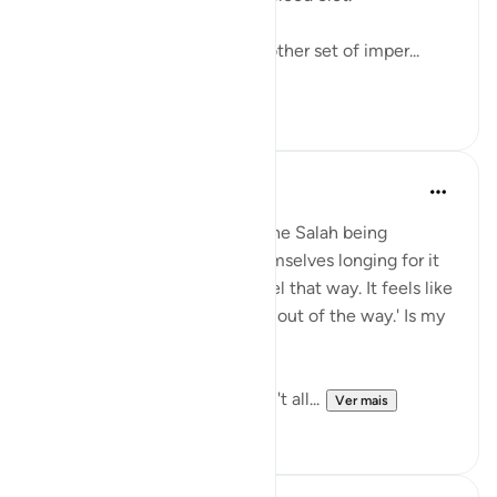
The surah concludes with another set of imper...
Ver mais
38
12
Abdelrahman Badawy
há 2 anos
·
Referência
ayah 29:45
Question: People talk about the Salah being
comforting and they find themselves longing for it
throughout the day. I don't feel that way. It feels like
an obligation that I'm 'getting out of the way.' Is my
prayer accepted?
Answer: Yes inshallah. We can't all...
Ver mais
16
3