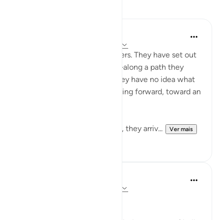
Reflexões
Golam Kibria GoKi
há 15 semanas
·
Referência
ayah 78:40
Imagine two unfamiliar travelers. They have set out
on a long, unknown journey—along a path they
have never walked before. They have no idea what
lies ahead, yet they keep moving forward, toward an
unseen destination.
After traveling some distance, they arriv...
Ver mais
4
4
A N
há 31 semanas
·
Referência
ayah 78:40
We reap what we sow.