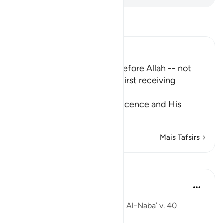
Leia Tafsir
Ibn Kathir (Abridged)
No one will dare to speak before Allah -- not
even the Angels - without first receiving
Permission
Allah informs of His magnificence and His
majesty, a
…
Leia mais
Mais Tafsirs
Lições
Ammar AlShukry
há 5 anos
·
Referência
ayah 78:40
'I wish that I were dust' : Surat Al-Naba’ v. 40 ⁣