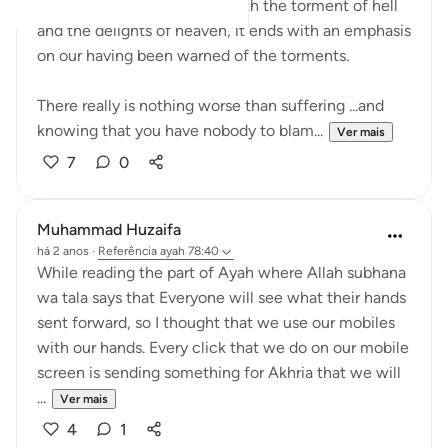
While this surah describes both the torment of hell
and the delights of heaven, it ends with an emphasis
on our having been warned of the torments.
There really is nothing worse than suffering ...and
knowing that you have nobody to blam...
Ver mais
7
0
Muhammad Huzaifa
há 2 anos
·
Referência
ayah 78:40
While reading the part of Ayah where Allah subhana
wa tala says that Everyone will see what their hands
sent forward, so I thought that we use our mobiles
with our hands. Every click that we do on our mobile
screen is sending something for Akhria that we will
...
Ver mais
4
1