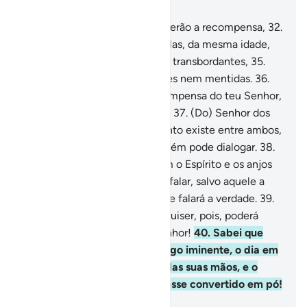
Capítulo 78, Página 583, Juz 30
31
.
Por outra, os tementes obterão a recompensa,
32
.
Jardins e videiras,
33
.
E donzelas, da mesma idade,
por companheiras,
34
.
E taças transbordantes,
35
.
Onde não escutarão veleidades nem mentidas.
36
.
Com efeito, receberão a recompensa do teu Senhor,
que será uma paga suficiente,
37
.
(Do) Senhor dos
céus e da terra e de tudo quanto existe entre ambos,
o Clemente com Quem ninguém pode dialogar.
38
.
No dia em que comparecerem o Espírito e os anjos
enfileirados, ninguém poderá falar, salvo aquele a
quem o Clemente o permitir; e falará a verdade.
39
.
Tal será o dia infalível; quem quiser, pois, poderá
encaminhar-se para o seu Senhor!
40
.
Sabei que
vos temos advertido do castigo iminente, o dia em
que o homem verá as obras das suas mãos, e o
incrédulo dirá: Oxalá me tivesse convertido em pó!
-
Portuguese Translation( Samir )