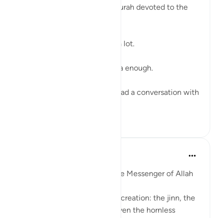
The last verse of a powerful surah devoted to the
Day of Judgment. ⁣
The Quran describes akhirah a lot. ⁣
And we don’t talk about akhira enough. ⁣
When was the last time you had a conversation with
som...
Ver mais
28
3
Prophetic Commentary
há 8 anos
·
Referência
ayah 78:40
Abu Hurayrah narrates that the Messenger of Allah
(saws) said
'Allah will judge between His creation: the jinn, the
humans, and the creatures: even the hornless