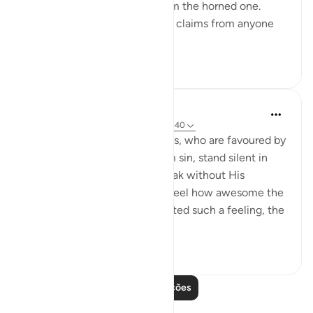
creature will take its right from the horned one.
Then when there are no more claims from anyone
a...
Ver mais
1
0
In the Shade of the Quran
há 31 semanas
·
Referência
ayah 78:39-40
When we think that the angels, who are favoured by
God, and absolutely pure from sin, stand silent in
front of God and dare not speak without His
permission, we are bound to feel how awesome the
atmosphere is. Having motivated such a feeling, the
surah deliver...
Ver mais
2
0
Leia mais lições