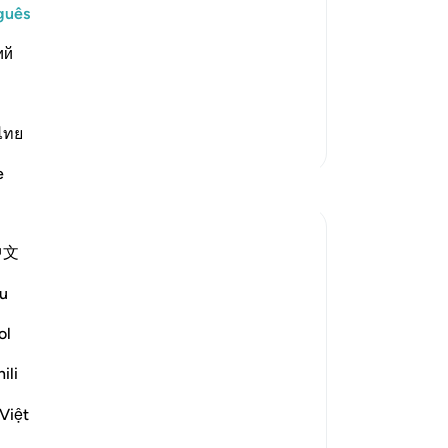
des
guês
 Most Merciful.
-
Po
e Occurrence of the Day of Judgement
ий
t the Day of Judgement, due to their
An
Vo
ไทย
ver
Mais Tafsirs
e
Reflexões
Dr Maryam Fayyaz
中文
há 2 anos
·
Referência
ayah 78:1-5
﷽
u
There was a time when people asked the
ol
questions that truly mattered—about
ili
where we came from, why we are here,
and what will follow after this life. But
Việt
now, the world hums with endless