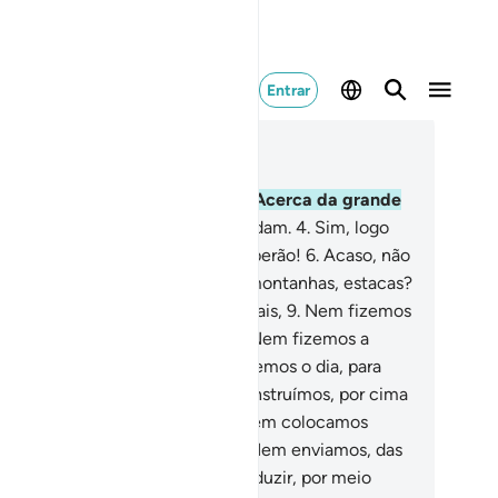
Entrar
ia no contexto
ítulo 78, Página 582, Juz 30
Acerca de quê se interrogam?
2
.
Acerca da grande
ícia,
3
.
A respeito da qual discordam.
4
.
Sim, logo
berão!
5
.
Sim, realmente, logo saberão!
6
.
Acaso, não
emos da terra um leito,
7
.
E das montanhas, estacas?
E não vos criamos, acaso, em casais,
9
.
Nem fizemos
vosso sono, para o descanso,
10
.
Nem fizemos a
ite, como um manto,
11
.
Nem fizemos o dia, para
nhardes o sustento?
12
.
E não construímos, por cima
 vós, os sete firmamentos?
13
.
Nem colocamos
les um esplendoroso lustre?
14
.
Nem enviamos, das
vens, copiosa chuva,
15
.
Para produzir, por meio