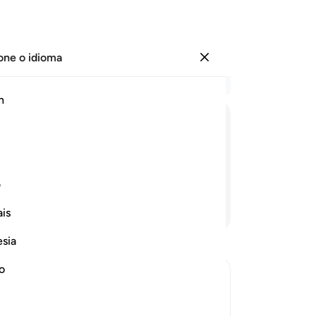
one o idioma
Entrar
Le
h
Cap
1
.
ﱄ
ﱅ
ﱆ
ﱇ
not
sa
fiz
ف
8
.
Continue lendo
is
o 
no
esia
ga
de
no
ne
nu