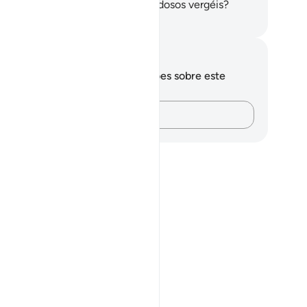
ta, o grão e as plantas,
16
.
E frondosos vergéis?
rtuguese Translation( Samir )
otações e reflexões
cê não tem anotações ou reflexões sobre este
sículo.
Registre suas ideias…