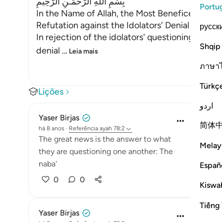
بِسْمِ اللَّهِ الرَّحْمَـنِ الرَّحِيمِ
Portu
In the Name of Allah, the Most Beneficent, the
Refutation against the Idolators' Denial of th
русск
In rejection of the idolators' questioning abou
Shqip
denial
…
Leia mais
ภาษา
Türkç
Lições
اردو
Yaser Birjas
简体
há 8 anos
·
Referência
ayah 78:2
The great news is the answer to what
Melay
they are questioning one another: The
naba'
Españ
0
0
Kiswah
Tiếng 
Yaser Birjas