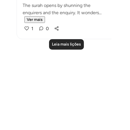
The surah opens by shunning the
enquirers and the enquiry. It wonders...
Ver mais
1
0
Leia mais lições
Notes
placeholders
close