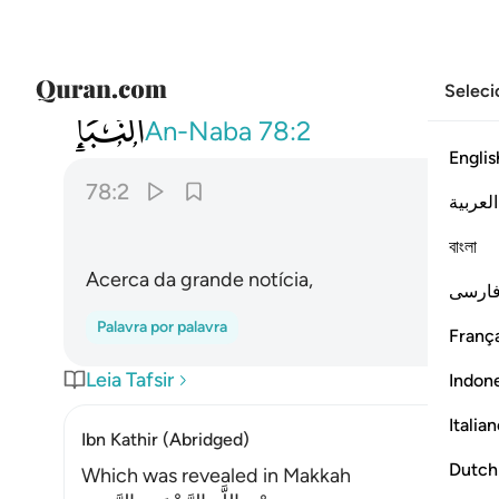
Seleci
078
عن النبا العظيم ٢
An-Naba
78:2
Englis
78:2
العربية
বাংলা
Acerca da grande notícia,
ارسی
Palavra por palavra
França
Leia Tafsir
Indon
Italia
Ibn Kathir (Abridged)
Dutch
Which was revealed in Makkah