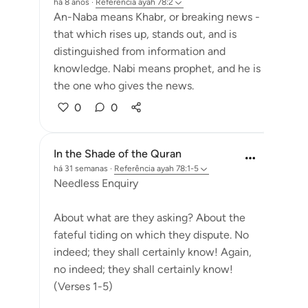
há 8 anos
·
Referência
ayah 78:2
An-Naba means Khabr, or breaking news -
that which rises up, stands out, and is
distinguished from information and
knowledge. Nabi means prophet, and he is
the one who gives the news.
0
0
In the Shade of the Quran
há 31 semanas
·
Referência
ayah 78:1-5
Needless Enquiry
About what are they asking? About the
fateful tiding on which they dispute. No
indeed; they shall certainly know! Again,
no indeed; they shall certainly know!
(Verses 1-5)