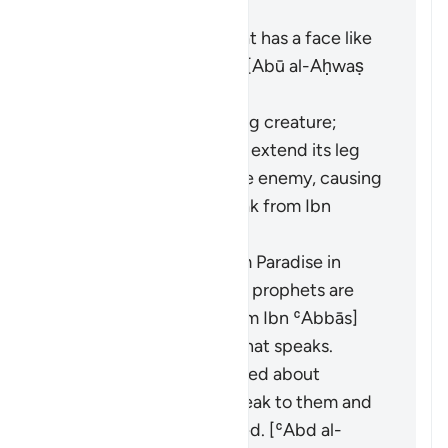
Masīr" as follows:
It is a gentle breeze that has a face like
that of a human being. [Abū al-Aḥwaṣ
from ʿAlī]
It is a small and terrifying creature;
during battles, it would extend its leg
and shine its eyes at the enemy, causing
them to flee. [Al-Ḍaḥḥāk from Ibn
ʿAbbās]
It is a golden basin from Paradise in
which the hearts of the prophets are
washed. [Abū Mālik from Ibn ʿAbbās]
It is a spirit from Allah that speaks.
Whenever they disagreed about
something, it would speak to them and
clarify what they wanted. [ʿAbd al-