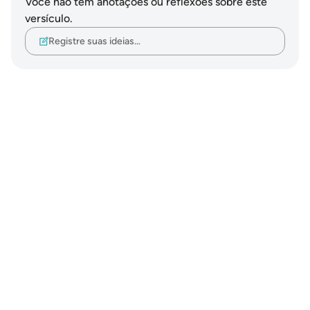
Você não tem anotações ou reflexões sobre este
versículo.
Registre suas ideias…
Notes
placeholders
close