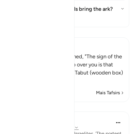
In what sense did the angels bring the ark?
Alternar resposta para In what s
Tafsir
Leia Tafsir
Ibn Kathir (Abridged)
Their Prophet then proclaimed, "The sign of the
blessings of Talut's kingship over you is that
Allah will give you back the Tabut (wooden box)
that ha
…
Leia mais
Mais Tafsirs
Lições
In the Shade of the Quran
há 32 semanas
·
Referência
ayah 2:248
Their Prophet also said to the Israelites, 'The portent