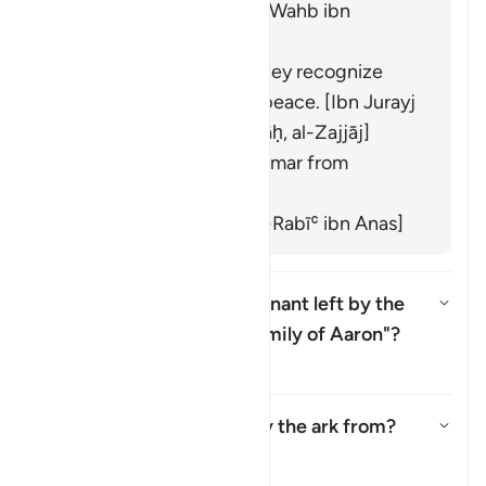
Ṣamad ibn Maʿqil from Wahb ibn
Munabbih]
It refers to signs that they recognize
and which bring them peace. [Ibn Jurayj
from ʿAṭāʾ ibn Abī Rabāḥ, al-Zajjāj]
It means "dignity". [Maʿmar from
Qatādah]
It refers to "mercy." [Al-Rabīʿ ibn Anas]
What is meant by the "remnant left by the
family of Moses and the family of Aaron"?
Alternar resposta para What is 
Tafsir
Where did the angels carry the ark from?
Alternar resposta para Where di
Tafsir