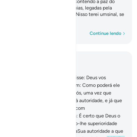
Aliança, conduzidapor anjos, contendo a paz do
vosso Senhor e algumas relíquias, legadas pela
família de Moisés e de Aarão. Nisso terei umsinal, se
sois fiéis.
Palavra por palavra
Continue lendo
Leia no contexto
Capítulo 2, Página 40, Juz 2
247
.
Então, seu profeta lhes disse: Deus vos
designou Talut por rei. Disseram: Como poderá ele
impor a sua autoridadesobre nós, uma vez que
temos mais direto do que ele à autoridade, e já que
ele nem sequer foi agraciado com
bastantesriquezas? Disse-lhes: É certo que Deus o
elegeu sobre vós, concedendo-lhe superioridade
física e moral. Deus concede aSua autoridade a que