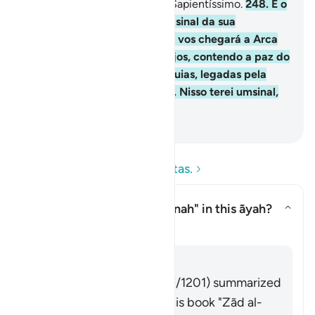
Lhe apraz, e é Magnificente, Sapientíssimo.
248
.
E o
seu profeta voltou a dizer: O sinal da sua
autoridade consistirá em que vos chegará a Arca
da Aliança, conduzidapor anjos, contendo a paz do
vosso Senhor e algumas relíquias, legadas pela
família de Moisés e de Aarão. Nisso terei umsinal,
se sois fiéis.
-
Portuguese Translation( Samir )
Leia as perguntas e respostas.
What is meant by the
"sakīnah"
in this āyah?
Alternar resposta para What is 
Tafsir
Responder
Imām Ibn al-Jawzī (d. 597/1201) summarized
the scholars' opinions in his book "Zād al-