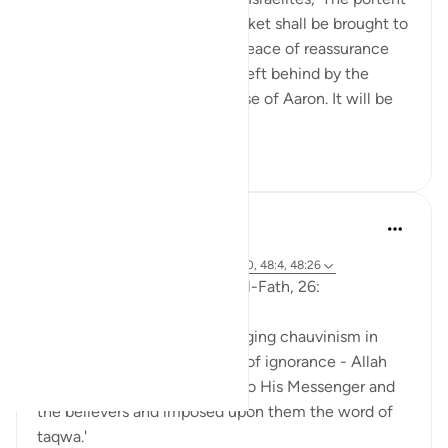
of Saul's kingship is that a casket shall be brought to
you, wherein you shall have peace of reassurance
from your Lord, and a legacy left behind by the
House of Moses and the House of Aaron. It will be
b...
Ver mais
0
0
216
Abu Eesa
há 5 anos
·
Referência
ayah 9:26, 2:248, 48:18, 9:40, 48:4, 48:26
So, Allah jalla wa 'ala says in al-Fath, 26:
'When the disbelievers had raging chauvinism in
their hearts - the chauvinism of ignorance - Allah
sent His tranquility down on to His Messenger and
the believers and imposed upon them the word of
taqwa.'